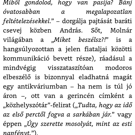
Miből gondolod, hogy van pasija? Bánj
óvatosabban a megalapozatlan
feltételezésekkel.
” – dorgálja pajtását baráti
csevej közben András. Sőt, Molnár
világában a „
Miket beszélsz?!
” is a
hangsúlyozottan a jelen fiataljai közötti
kommunikáció bevett része), ráadásul a
mindvégig visszataszítóan modoros
elbeszélő is bizonnyal eladhatná magát
egy antikváriumban – ha nem is túl jó
áron –, ott van a gerincén címként a
„közhelyszótár”-felirat („
Tudta, hogy az idő
az első perctől fogva a sarkában jár.
” vagy
éppen „
Úgy szerette mosolyát, mint az esti
napfényt.
”).