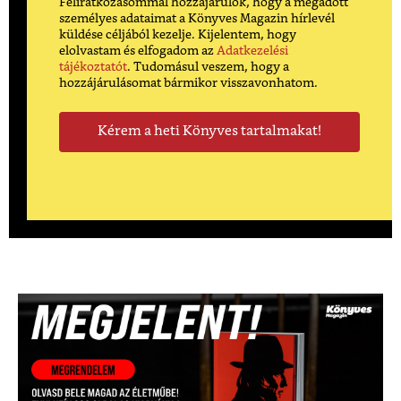
Feliratkozásommal hozzájárulok, hogy a megadott
személyes adataimat a Könyves Magazin hírlevél
küldése céljából kezelje. Kijelentem, hogy
elolvastam és elfogadom az
Adatkezelési
tájékoztatót
. Tudomásul veszem, hogy a
hozzájárulásomat bármikor visszavonhatom.