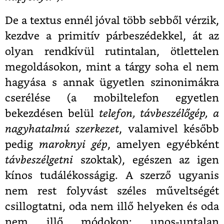
De a textus ennél jóval több sebből vérzik,
kezdve a primitív párbeszédekkel, át az
olyan rendkívül rutintalan, ötlettelen
megoldásokon, mint a tárgy soha el nem
hagyása s annak ügyetlen szinonimákra
cserélése (a mobiltelefon egyetlen
bekezdésen belül
telefon, távbeszélőgép, a
nagyhatalmú szerkezet
, valamivel később
pedig
maroknyi gép
, amelyen egyébként
távbeszélgetni
szoktak), egészen az igen
kínos tudálékosságig. A szerző ugyanis
nem rest folyvást széles műveltségét
csillogtatni, oda nem illő helyeken és oda
nem illő módokon: unos-untalan