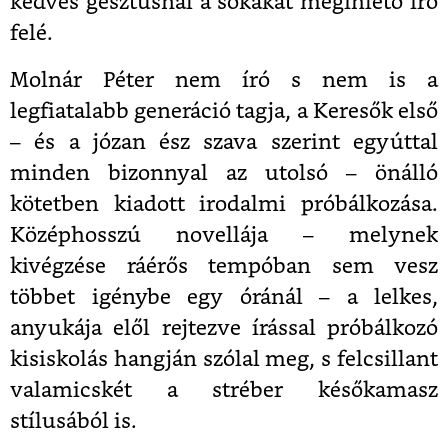
kedves gesztusnál a sokakat megihlető író
felé.
Molnár Péter nem író s nem is a
legfiatalabb generáció tagja, a Keresők első
– és a józan ész szava szerint egyúttal
minden bizonnyal az utolsó – önálló
kötetben kiadott irodalmi próbálkozása.
Középhosszú novellája – melynek
kivégzése ráérős tempóban sem vesz
többet igénybe egy óránál – a lelkes,
anyukája elől rejtezve írással próbálkozó
kisiskolás hangján szólal meg, s felcsillant
valamicskét a stréber későkamasz
stílusából is.