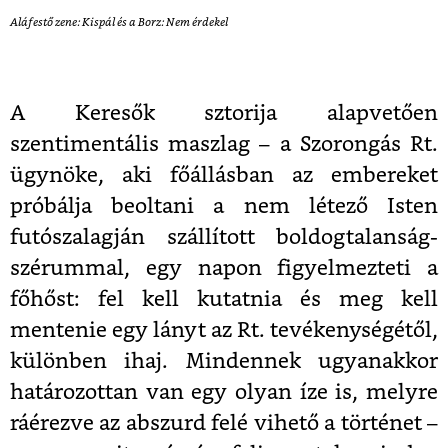
Aláfestő zene: Kispál és a Borz: Nem érdekel
A Keresők sztorija alapvetően
szentimentális maszlag – a Szorongás Rt.
ügynöke, aki főállásban az embereket
próbálja beoltani a nem létező Isten
futószalagján szállított boldogtalanság-
szérummal, egy napon figyelmezteti a
főhőst: fel kell kutatnia és meg kell
mentenie egy lányt az Rt. tevékenységétől,
különben ihaj. Mindennek ugyanakkor
határozottan van egy olyan íze is, melyre
ráérezve az abszurd felé vihető a történet –