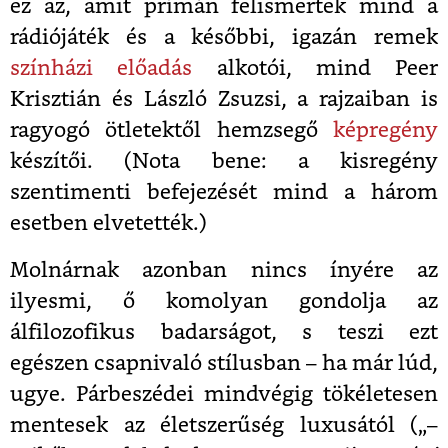
ez az, amit prímán felismertek mind a
rádiójáték és a későbbi, igazán remek
színházi előadás
alkotói, mind Peer
Krisztián és László Zsuzsi, a rajzaiban is
ragyogó ötletektől hemzsegő
képregény
készítői. (Nota bene: a kisregény
szentimenti befejezését mind a három
esetben elvetették.)
Molnárnak azonban nincs ínyére az
ilyesmi, ő komolyan gondolja az
álfilozofikus badarságot, s teszi ezt
egészen csapnivaló stílusban – ha már lúd,
ugye. Párbeszédei mindvégig tökéletesen
mentesek az életszerűség luxusától („
–