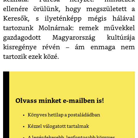
ellenére örülünk, hogy megszületett a
Keresők, s ilyeténképp mégis hálával
tartozunk Molnárnak: remek művekkel
gazdagodott Magyarország kultúrája
kisregénye révén – ám enmaga nem
tartozik ezek közé.
Olvass minket e-mailben is!
Könyves hetilap a postaládádban
Kézzel válogatott tartalmak
A legérdekesebb, legfontosabb könyves