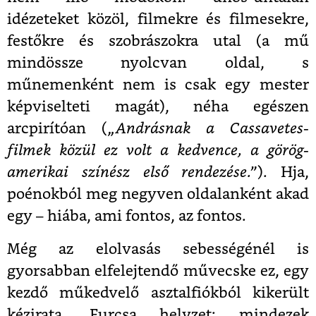
idézeteket közöl, filmekre és filmesekre,
festőkre és szobrászokra utal (a mű
mindössze nyolcvan oldal, s
műnemenként nem is csak egy mester
képviselteti magát), néha egészen
arcpirítóan (
„Andrásnak a Cassavetes-
filmek közül ez volt a kedvence, a görög-
amerikai színész első rendezése.”
). Hja,
poénokból meg negyven oldalanként akad
egy – hiába, ami fontos, az fontos.
Még az elolvasás sebességénél is
gyorsabban elfelejtendő művecske ez, egy
kezdő műkedvelő asztalfiókból kikerült
kézirata. Furcsa helyzet: mindezek