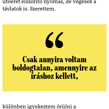
ütőeret elszorító nyomás, de végesek a
távlatok is. Szerettem.
Csak annyira voltam
boldogtalan, amennyire az
íráshoz kellett,
különben igyekeztem örülni a