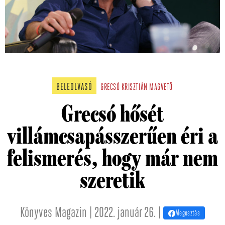
BELEOLVASÓ
GRECSÓ KRISZTIÁN
MAGVETŐ
Grecsó hősét
villámcsapásszerűen éri a
felismerés, hogy már nem
szeretik
Könyves Magazin | 2022. január 26. |
Megosztás