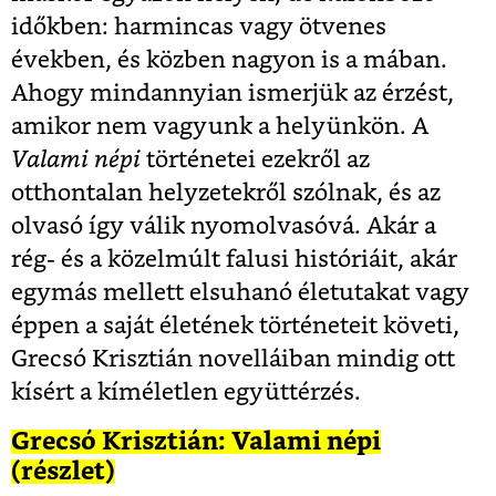
időkben: harmincas vagy ötvenes
években, és közben nagyon is a mában.
Ahogy mindannyian ismerjük az érzést,
amikor nem vagyunk a helyünkön. A
Valami népi
történetei ezekről az
otthontalan helyzetekről szólnak, és az
olvasó így válik nyomolvasóvá. Akár a
rég- és a közelmúlt falusi históriáit, akár
egymás mellett elsuhanó életutakat vagy
éppen a saját életének történeteit követi,
Grecsó Krisztián novelláiban mindig ott
kísért a kíméletlen együttérzés.
Grecsó Krisztián: Valami népi
(részlet)