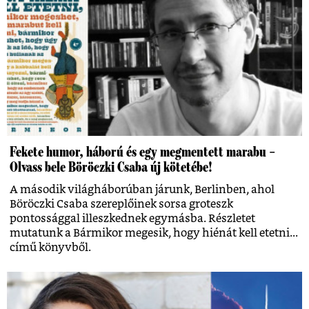
Fekete humor, háború és egy megmentett marabu –
Olvass bele Böröczki Csaba új kötetébe!
A második világháborúban járunk, Berlinben, ahol
Böröczki Csaba szereplőinek sorsa groteszk
pontossággal illeszkednek egymásba. Részletet
mutatunk a Bármikor megesik, hogy hiénát kell etetni...
című könyvből.