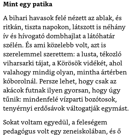
Mint egy patika
A bihari havasok felé nézett az ablak, és
ritkán, tiszta napokon, látszott is néhány
ív és hívogató dombhajlat a látóhatár
szélén. És ami közelebb volt, azt is
szerelemmel szerettem: a lusta, tékozló
viharsarki tájat, a Körösök vidékét, ahol
valahogy mindig olyan, mintha ártérben
kóborolnál. Persze lehet, hogy csak az
akácok futnak ilyen gyorsan, hogy úgy
tűnik: mindenfelé vízparti bozótosok,
tenyérnyi erdősávok váltogatják egymást.
Sokat voltam egyedül, a feleségem
pedagógus volt egy zeneiskolában, és ő