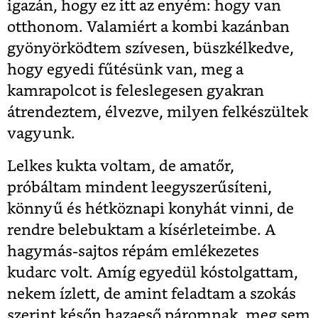
igazán, hogy ez itt az enyém: hogy van
otthonom. Valamiért a kombi kazánban
gyönyörködtem szívesen, büszkélkedve,
hogy egyedi fűtésünk van, meg a
kamrapolcot is feleslegesen gyakran
átrendeztem, élvezve, milyen felkészültek
vagyunk.
Lelkes kukta voltam, de amatőr,
próbáltam mindent leegyszerűsíteni,
könnyű és hétköznapi konyhát vinni, de
rendre belebuktam a kísérleteimbe. A
hagymás-sajtos répám emlékezetes
kudarc volt. Amíg egyedül kóstolgattam,
nekem ízlett, de amint feladtam a szokás
szerint későn hazaeső páromnak, meg sem