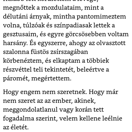
megnőttek a mozdulataim, mint a
délutáni árnyak, mintha pantomimeztem
volna, túlzóak és színpadiasak lettek a
gesztusaim, és egyre görcsösebben voltam
harsány. És egyszerre, ahogy az olvasztott
szalonna füstös zsírszagában
körbenéztem, és elkaptam a többiek
részvéttel teli tekintetét, beleértve a
páromét, megértettem.
Hogy engem nem szeretnek. Hogy már
nem szeret az az ember, akinek,
meggondolatlanul vagy korán tett
fogadalma szerint, velem kellene leélnie
az életét.