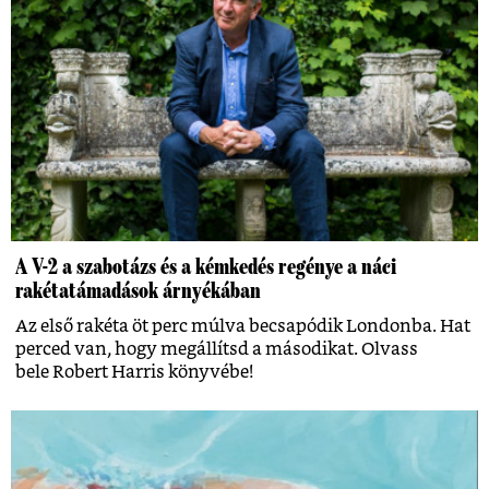
A V-2 a szabotázs és a kémkedés regénye a náci
rakétatámadások árnyékában
Az első rakéta öt perc múlva becsapódik Londonba. Hat
perced van, hogy megállítsd a másodikat. Olvass
bele Robert Harris könyvébe!