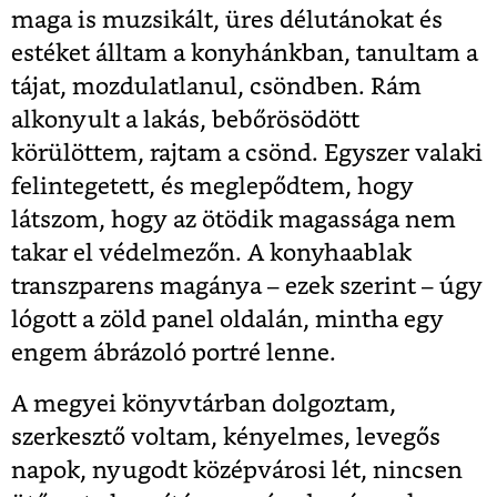
maga is muzsikált, üres délutánokat és
estéket álltam a konyhánkban, tanultam a
tájat, mozdulatlanul, csöndben. Rám
alkonyult a lakás, bebőrösödött
körülöttem, rajtam a csönd. Egyszer valaki
felintegetett, és meglepődtem, hogy
látszom, hogy az ötödik magassága nem
takar el védelmezőn. A konyhaablak
transzparens magánya – ezek szerint – úgy
lógott a zöld panel oldalán, mintha egy
engem ábrázoló portré lenne.
A megyei könyvtárban dolgoztam,
szerkesztő voltam, kényelmes, levegős
napok, nyugodt középvárosi lét, nincsen