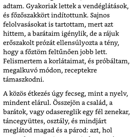
adtam. Gyakoriak lettek a vendéglátások,
és főzőszakkört indítottunk. Sajnos
felolvasásokat is tartottam, mert azt
hittem, a barátaim igénylik, de a rájuk
erőszakolt prózát ellensúlyozta a tény,
hogy a főztöm feltűnően jobb lett.
Felismertem a korlátaimat, és próbáltam,
megalkuvó módon, receptekre
támaszkodni.
A közös étkezés úgy fecseg, mint a nyelv,
mindent elárul. Összejön a család, a
barátok, vagy odasereglik egy fél zenekar,
táncegyüttes, osztály, és mindjárt
meglátod magad és a párod: azt, hol