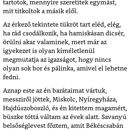
tartotok, mennyire szeretitek egymást,
mit titkoltok a másik elől.
Az érkező tekintete tükröt tart eléd, elég,
ha rád csodálkozik, ha hamiskásan dicsér,
örülni akar valaminek, mert már az
igyekezet is olyan kíméletlenül
megmutatja az igazságot, hogy nincs
olyan sok bor és pálinka, amivel el lehetne
fedni.
Aznap este az én barátaimat vártuk,
messziről jöttek, Miskolc, Nyíregyháza,
Hajdúszoboszló, és én kitettem magamért,
büszke tóttá váltam az évek alatt. Savanyú
belsőséglevest főztem, amit Békéscsabán