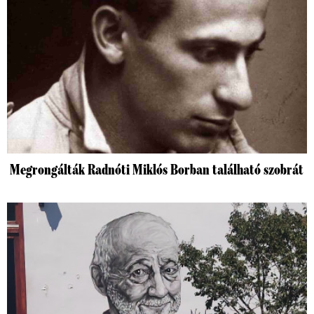
Megrongálták Radnóti Miklós Borban található szobrát