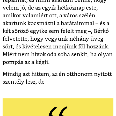
répáimat, és hinni akartam benne, hogy
velem jó, de az egyik hétköznap este,
amikor valamiért ott, a város szélén
akartunk kocsmázni a barátaimmal – és a
két söröző egyike sem felelt meg –, Bérkó
felvetette, hogy vegyünk néhány üveg
sört, és kivételesen menjünk föl hozzánk.
Miért nem hívok oda soha senkit, ha olyan
pompás az a kégli.
Mindig azt hittem, az én otthonom nyitott
szentély lesz, de