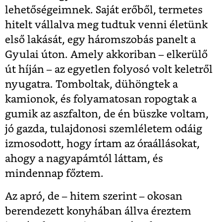
lehetőségeimnek. Saját erőből, termetes
hitelt vállalva meg tudtuk venni életünk
első lakását, egy háromszobás panelt a
Gyulai úton. Amely akkoriban – elkerülő
út híján – az egyetlen folyosó volt keletről
nyugatra. Tomboltak, dühöngtek a
kamionok, és folyamatosan ropogtak a
gumik az aszfalton, de én büszke voltam,
jó gazda, tulajdonosi szemléletem odáig
izmosodott, hogy írtam az óraállásokat,
ahogy a nagyapámtól láttam, és
mindennap főztem.
Az apró, de – hitem szerint – okosan
berendezett konyhában állva éreztem