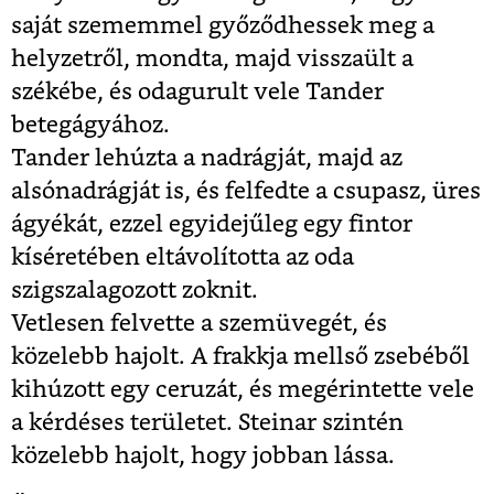
saját szememmel győződhessek meg a
helyzetről, mondta, majd visszaült a
székébe, és odagurult vele Tander
betegágyához.
Tander lehúzta a nadrágját, majd az
alsónadrágját is, és felfedte a csupasz, üres
ágyékát, ezzel egyidejűleg egy fintor
kíséretében eltávolította az oda
szigszalagozott zoknit.
Vetlesen felvette a szemüvegét, és
közelebb hajolt. A frakkja mellső zsebéből
kihúzott egy ceruzát, és megérintette vele
a kérdéses területet. Steinar szintén
közelebb hajolt, hogy jobban lássa.