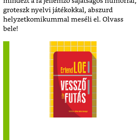
mindezt a rá jellemző sajátságos humorral,
groteszk nyelvi játékokkal, abszurd
helyzetkomikummal meséli el. Olvass
bele!