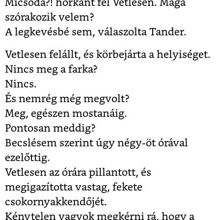
Micsoda?! horkant fel Vetlesen. Maga
szórakozik velem?
A legkevésbé sem, válaszolta Tander.
Vetlesen felállt, és körbejárta a helyiséget.
Nincs meg a farka?
Nincs.
És nemrég még megvolt?
Meg, egészen mostanáig.
Pontosan meddig?
Becslésem szerint úgy négy-öt órával
ezelőttig.
Vetlesen az órára pillantott, és
megigazította vastag, fekete
csokornyakkendőjét.
Kénytelen vagyok megkérni rá, hogy a