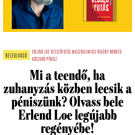
ERLEND LOE
VESSZŐFUTÁS
MASZKULINITÁS
REGÉNY
NORVÉG
BELEOLVASÓ
ABSZURD
PÉNISZ
Mi a teendő, ha
zuhanyzás közben leesik a
péniszünk? Olvass bele
Erlend Loe legújabb
regényébe!