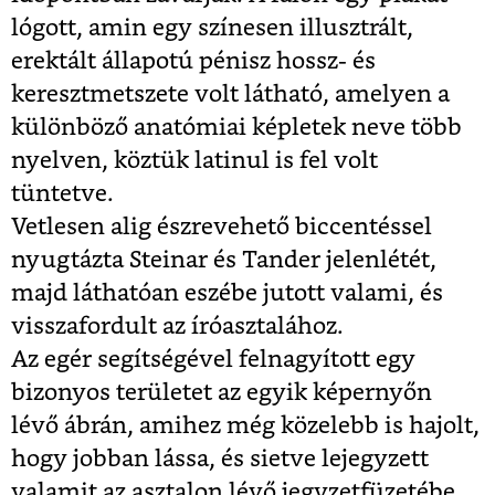
lógott, amin egy színesen illusztrált,
erektált állapotú pénisz hossz- és
keresztmetszete volt látható, amelyen a
különböző anatómiai képletek neve több
nyelven, köztük latinul is fel volt
tüntetve.
Vetlesen alig észrevehető biccentéssel
nyugtázta Steinar és Tander jelenlétét,
majd láthatóan eszébe jutott valami, és
visszafordult az íróasztalához.
Az egér segítségével felnagyított egy
bizonyos területet az egyik képernyőn
lévő ábrán, amihez még közelebb is hajolt,
hogy jobban lássa, és sietve lejegyzett
valamit az asztalon lévő jegyzetfüzetébe.