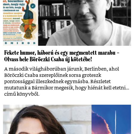
Fekete humor, háború és egy megmentett marabu –
Olvass bele Böröczki Csaba új kötetébe!
A második világháborúban járunk, Berlinben, ahol
Böröczki Csaba szereplőinek sorsa groteszk
pontossággal illeszkednek egymásba. Részletet
mutatunk a Bármikor megesik, hogy hiénát kell etetni...
című könyvből.