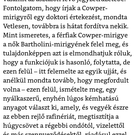
Fontolgatom, hogy írjak a Cowper-
mirigyről egy doktori értekezést, mondta
Vetlesen, továbbra is hátat fordítva nekik.
Mint ismeretes, a férfiak Cowper-mirigye
a nők Bartholini-mirigyének felel meg, és
tulajdonképpen azt is elmondhatjuk róluk,
hogy a funkciójuk is hasonló, folytatta, de
ezen felül – itt felemelte az egyik ujját, és
anélkül mondta tovább, hogy megfordult
volna – ezen felül, ismételte meg, egy
nyálkaszerű, enyhén lúgos kémhatású
anyagot választ ki, amely, és vegyék észre
az ebben rejlő rafinériát, megtisztítja a
húgycsövet a régebbi ondótól, vizelettől
és más szennyeződésektől, ráadásul ezzel