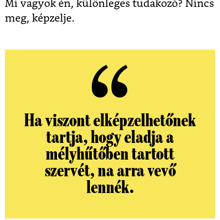
Mi vagyok én, különleges tudakozó? Nincs
meg, képzelje.
Ha viszont elképzelhetőnek
tartja, hogy eladja a
mélyhűtőben tartott
szervét, na arra vevő
lennék.