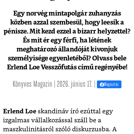
Egy norvég mintapolgár zuhanyzás
közben azzal szembesül, hogy leesik a
pénisze. Mit kezd ezzel a bizarr helyzettel?
És mit ér egy férfi, ha létének
meghatározó állandóját kivonjuk
személyisége egyenletéből? Olvass bele
Erlend Loe Vesszőfutás című regényébe!
Könyves Magazin | 2026. június 17. |
Megosztás
Erlend Loe
skandináv író ezúttal egy
izgalmas vállalkozással száll be a
maszkulinitásról szóló diskurzusba. A