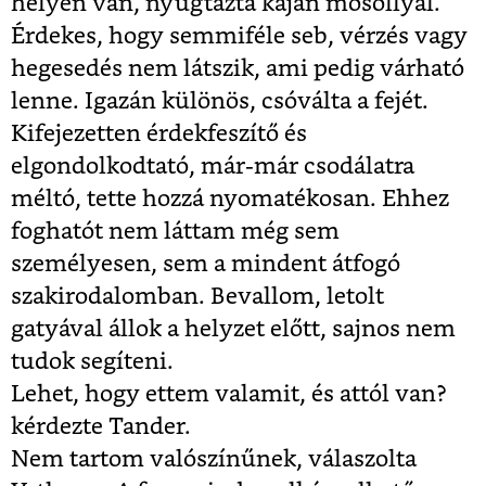
helyén van, nyugtázta kaján mosollyal.
Érdekes, hogy semmiféle seb, vérzés vagy
hegesedés nem látszik, ami pedig várható
lenne. Igazán különös, csóválta a fejét.
Kifejezetten érdekfeszítő és
elgondolkodtató, már-már csodálatra
méltó, tette hozzá nyomatékosan. Ehhez
foghatót nem láttam még sem
személyesen, sem a mindent átfogó
szakirodalomban. Bevallom, letolt
gatyával állok a helyzet előtt, sajnos nem
tudok segíteni.
Lehet, hogy ettem valamit, és attól van?
kérdezte Tander.
Nem tartom valószínűnek, válaszolta