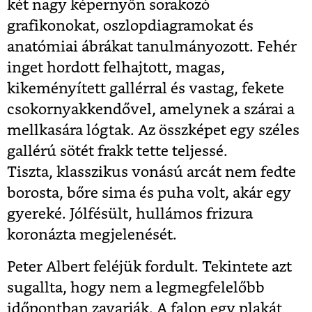
két nagy képernyőn sorakozó
grafikonokat, oszlopdiagramokat és
anatómiai ábrákat tanulmányozott. Fehér
inget hordott felhajtott, magas,
kikeményített gallérral és vastag, fekete
csokornyakkendővel, amelynek a szárai a
mellkasára lógtak. Az összképet egy széles
gallérú sötét frakk tette teljessé.
Tiszta, klasszikus vonású arcát nem fedte
borosta, bőre sima és puha volt, akár egy
gyereké. Jólfésült, hullámos frizura
koronázta megjelenését.
Peter Albert feléjük fordult. Tekintete azt
sugallta, hogy nem a legmegfelelőbb
időpontban zavarják. A falon egy plakát