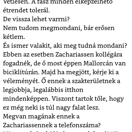
Vetlesen. A fasz minden elképzelhető
étrendet tolerál.
De vissza lehet varrni?
Nem tudom megmondani, bár erősen
kétlem.
És ismer valakit, aki meg tudná mondani?
Ebben az esetben Zachariassen kollégára
fogadnék, de ő most éppen Mallorcán van
biciklitúrán. Majd ha megjött, kérje ki a
véleményét. Ő ennek a szakterületnek a
legjobbja, legalábbis itthon
mindenképpen. Viszont tartok tőle, hogy
ez még neki is túl nagy falat lesz.
Megvan magának ennek a
Zachariassennek a telefonszáma?