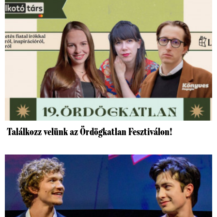
Találkozz velünk az Ördögkatlan Fesztiválon!