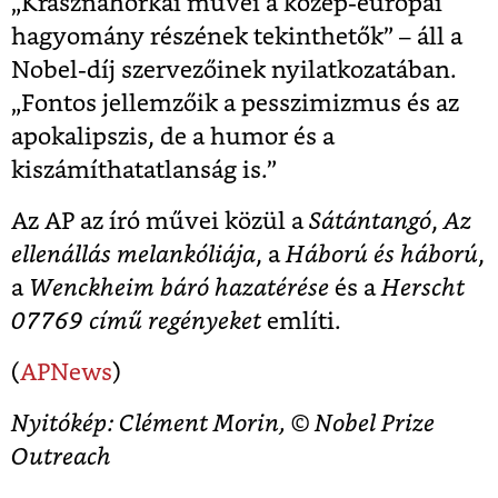
„Krasznahorkai művei a közép-európai
hagyomány részének tekinthetők” – áll a
Nobel-díj szervezőinek nyilatkozatában.
„Fontos jellemzőik a pesszimizmus és az
apokalipszis, de a humor és a
kiszámíthatatlanság is.”
Az AP az író művei közül a
Sátántangó
,
Az
ellenállás melankóliája
, a
Háború és háború
,
a
Wenckheim báró hazatérése
és a
Herscht
07769 című regényeket
említi.
(
APNews
)
Nyitókép: Clément Morin, © Nobel Prize
Outreach