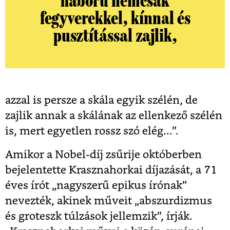
háború nemcsak
fegyverekkel, kínnal és
pusztítással zajlik,
azzal is persze a skála egyik szélén, de
zajlik annak a skálának az ellenkező szélén
is, mert egyetlen rossz szó elég...”.
Amikor a Nobel-díj zsűrije októberben
bejelentette Krasznahorkai díjazását, a 71
éves írót „nagyszerű epikus írónak”
nevezték, akinek műveit „abszurdizmus
és groteszk túlzások jellemzik”, írják.