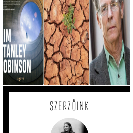
Ez a könyv megjósolta, hogy mit okoznak
a hőhullámok
A Magyarországot sújtó hőség miatt egyre többször jut
eszünkbe Kim Stanley Robinson A Jövő Minisztériuma
című regénye.
SZERZŐINK