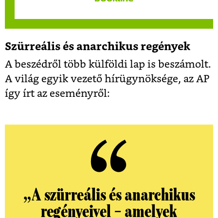
Szürreális és anarchikus regények
A beszédről több külföldi lap is beszámolt.
A világ egyik vezető hírügynöksége, az AP
így írt az eseményről:
„A szürreális és anarchikus
regényeivel – amelyek