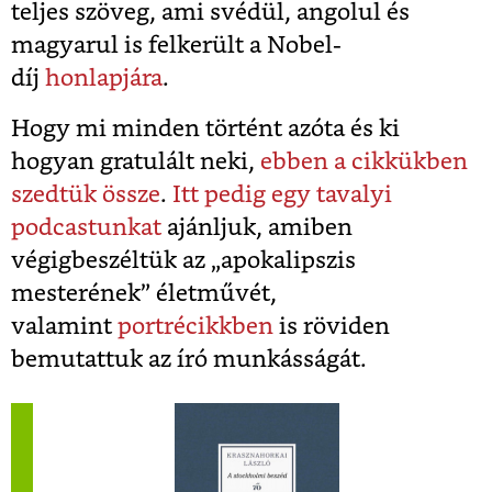
teljes szöveg, ami svédül, angolul és
magyarul is felkerült a Nobel-
díj
honlapjára
.
Hogy mi minden történt azóta és ki
hogyan gratulált neki,
ebben a cikkükben
szedtük össze
.
Itt pedig egy tavalyi
podcastunkat
ajánljuk, amiben
végigbeszéltük az „apokalipszis
mesterének” életművét,
valamint
portrécikkben
is röviden
bemutattuk az író munkásságát.