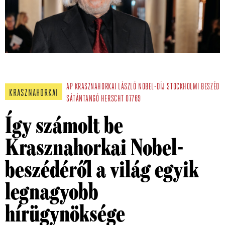
AP
KRASZNAHORKAI LÁSZLÓ
NOBEL-DÍJ
STOCKHOLMI BESZÉD
KRASZNAHORKAI
SÁTÁNTANGÓ
HERSCHT 07769
Így számolt be
Krasznahorkai Nobel-
beszédéről a világ egyik
legnagyobb
hírügynöksége