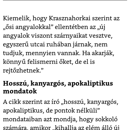
Kiemelik, hogy Krasznahorkai szerint az
„ősi angyalokkal” ellentétben az „új
angyalok viszont szárnyaikat vesztve,
egyszerű utcai ruhában járnak, nem
tudjuk, mennyien vannak. Ha akarják,
könnyű felismerni őket, de el is
rejtőzhetnek.”
Hosszú, kanyargós, apokaliptikus
mondatok
A cikk szerint az író „hosszú, kanyargós,
apokaliptikus, de pontok nélküli”
mondataiban azt mondja, hogy sokkoló
számára, amikor „kihallja az elém álló új