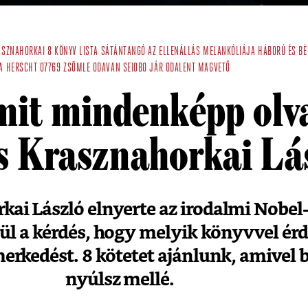
ASZNAHORKAI
8 KÖNYV
LISTA
SÁTÁNTANGÓ
AZ ELLENÁLLÁS MELANKÓLIÁJA
HÁBORÚ ÉS BÉ
A
HERSCHT 07769
ZSÖMLE ODAVAN
SEIOBO JÁR ODALENT
MAGVETŐ
mit mindenképp olva
s Krasznahorkai Lá
ai László elnyerte az irodalmi Nobel-
rül a kérdés, hogy melyik könyvvel ér
merkedést. 8 kötetet ajánlunk, amivel
nyúlsz mellé.