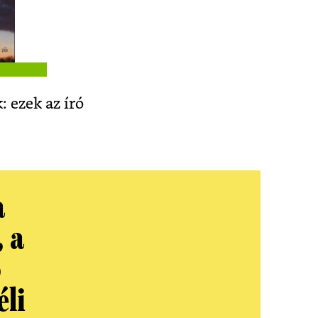
 ezek az író
a
, a
ó
éli