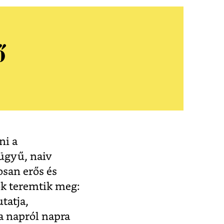
ő
ni a
yügyű, naiv
osan erős és
ok teremtik meg:
tatja,
a napról napra