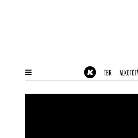
(CURRENT)
TBR
ALKOTÓT