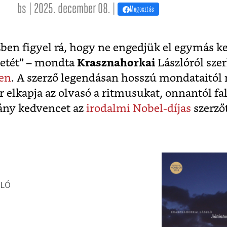
bs | 2025. december 08. |
Megosztás
ben figyel rá, hogy ne engedjük el egymás ke
tetét” – mondta
Krasznahorkai
Lászlóról szer
en
. A szerző legendásan hosszú mondataitó
r elkapja az olvasó a ritmusukat, onnantól fal
ány kedvencet az
irodalmi Nobel-díjas
szerzőt
ZLÓ