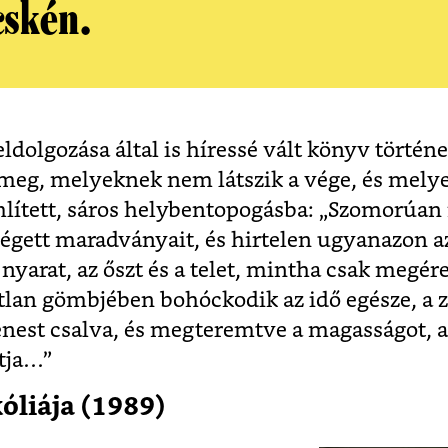
cskén.
ldolgozása által is híressé vált könyv történ
eg, melyeknek nem látszik a vége, és melye
említett, sáros helybentopogásba: „Szomorúan 
kiégett maradványait, és hirtelen ugyanazon 
a nyarat, az őszt és a telet, mintha csak megé
lan gömbjében bohóckodik az idő egésze, a 
nest csalva, és megteremtve a magasságot, a
tja…”
óliája (1989)