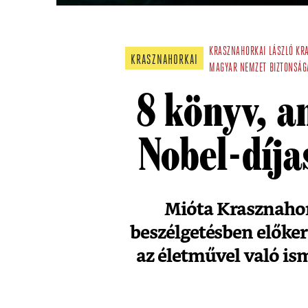
KRASZNAHORKAI LÁSZLÓ
KR
KRASZNAHORKAI
MAGYAR NEMZET BIZTONSÁG
8 könyv, a
Nobel-díja
Mióta Krasznahork
beszélgetésben előke
az életművel való is