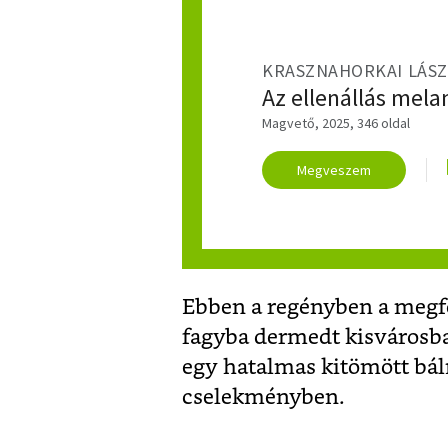
KRASZNAHORKAI LÁS
Az ellenállás mela
Magvető, 2025, 346 oldal
Megveszem
Ebben a regényben a megfo
fagyba dermedt kisvárosb
egy hatalmas kitömött báln
cselekményben.