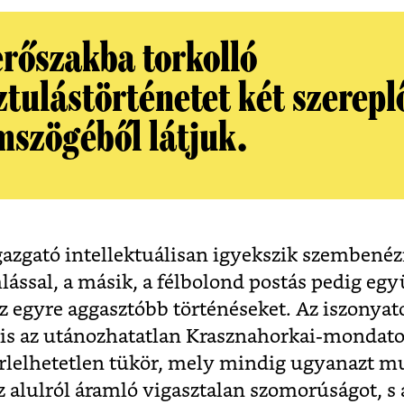
erőszakba torkolló
ztulástörténetet két szerepl
mszögéből látjuk.
gazgató intellektuálisan igyekszik szembenéz
mlással, a másik, a félbolond postás pedig eg
z egyre aggasztóbb történéseket. Az iszonyat
 is az utánozhatatlan Krasznahorkai-mondat
érlelhetetlen tükör, mely mindig ugyanazt mu
 alulról áramló vigasztalan szomorúságot, s 