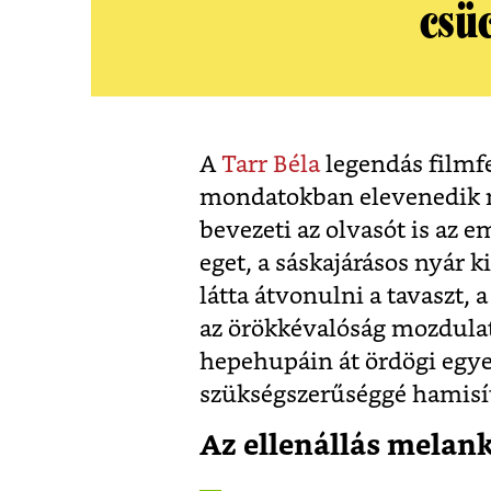
csü
A
Tarr Béla
legendás filmfe
mondatokban elevenedik m
bevezeti az olvasót is az 
eget, a sáskajárásos nyár 
látta átvonulni a tavaszt, 
az örökkévalóság mozdulat
hepehupáin át ördögi egye
szükségszerűséggé hamisí
Az ellenállás melank