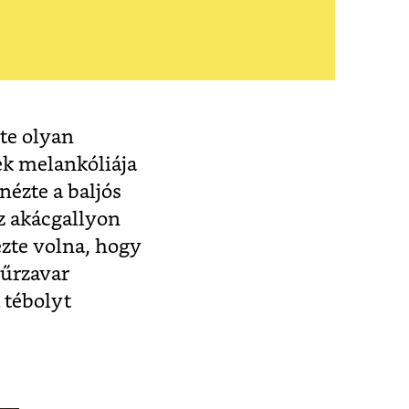
ete olyan
k melankóliája
nézte a baljós
az akácgallyon
rezte volna, hogy
zűrzavar
 tébolyt