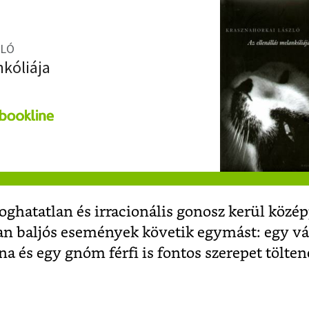
ZLÓ
nkóliája
ghatatlan és irracionális gonosz kerül közé
an baljós események követik egymást: egy vá
a és egy gnóm férfi is fontos szerepet tölten