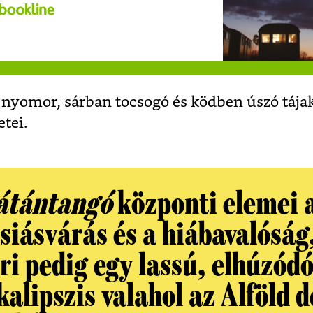
, nyomor, sárban tocsogó és ködben úszó tájak:
tei.
átántangó
központi elemei 
siásvárás és a hiábavalóság
ri pedig egy lassú, elhúzód
alipszis valahol az Alföld d