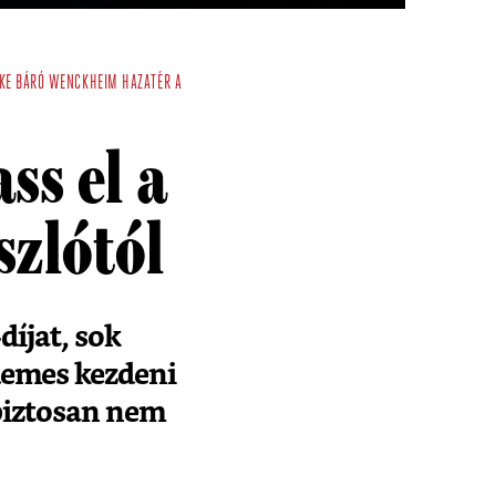
KE
BÁRÓ WENCKHEIM HAZATÉR
A
ss el a
szlótól
díjat, sok
demes kezdeni
 biztosan nem