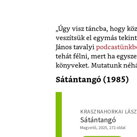
„Úgy visz táncba, hogy köz
veszítsük el egymás tekin
János tavalyi
podcastünkb
tehát félni, mert ha egysze
könyveket. Mutatunk néh
Sátántangó (1985)
KRASZNAHORKAI LÁS
Sátántangó
Magvető, 2025, 272 oldal