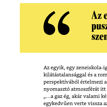
Az 
pus
sze
Az egyik, egy zeneiskola-i
kilátástalansággal és a ro
perspektívából értelmezi a
nyomasztó atmoszférát itt
„…a gaz ég, akár valami k
egykedvűen verte vissza az