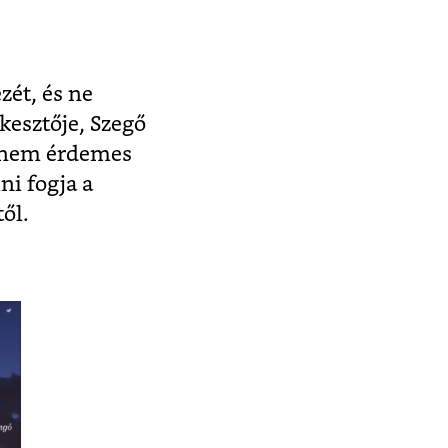
zét, és ne
kesztője, Szegő
l nem érdemes
ni fogja a
ől.