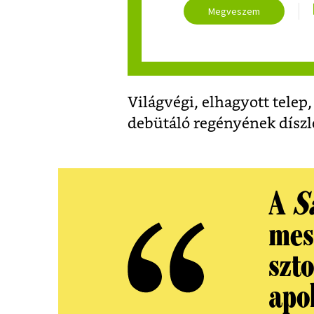
Megveszem
Világvégi, elhagyott telep
debütáló regényének díszle
A
S
mes
szto
apok