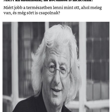
Miért jobb a természetben lenni mint ott, ahol meleg
van, és még sört is csapolnak?
Várszegi Asztrik: Találkozásaim
Esterházy Péterrel
Milyen kapcsolata volt Esterházy Péternek a vallással?