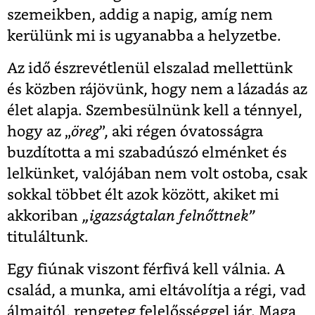
szemeikben, addig a napig, amíg nem
kerülünk mi is ugyanabba a helyzetbe.
Az idő észrevétlenül elszalad mellettünk
és közben rájövünk, hogy nem a lázadás az
élet alapja. Szembesülnünk kell a ténnyel,
hogy az „
öreg
”, aki régen óvatosságra
buzdította a mi szabadúszó elménket és
lelkünket, valójában nem volt ostoba, csak
sokkal többet élt azok között, akiket mi
akkoriban
„igazságtalan felnőttnek”
tituláltunk.
Egy fiúnak viszont férfivá kell válnia. A
család, a munka, ami eltávolítja a régi, vad
álmaitól, rengeteg felelősséggel jár. Maga