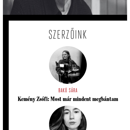
Várszegi Asztrik visszaemlékezése.
SZERZŐINK
BAKÓ SÁRA
Kemény Zsófi: Most már mindent megbántam