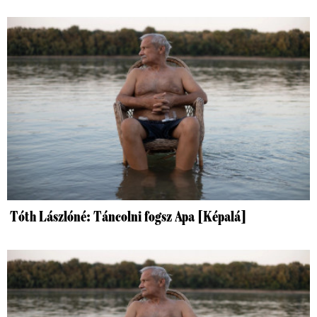
Tóth Lászlóné: Táncolni fogsz Apa [Képalá]