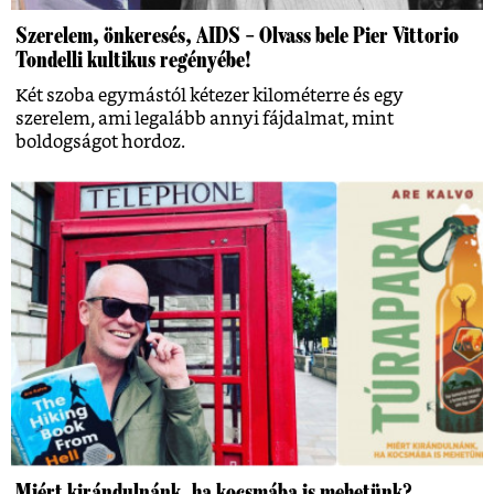
Szerelem, önkeresés, AIDS – Olvass bele Pier Vittorio
Tondelli kultikus regényébe!
Két szoba egymástól kétezer kilométerre és egy
szerelem, ami legalább annyi fájdalmat, mint
boldogságot hordoz.
Miért kirándulnánk, ha kocsmába is mehetünk?