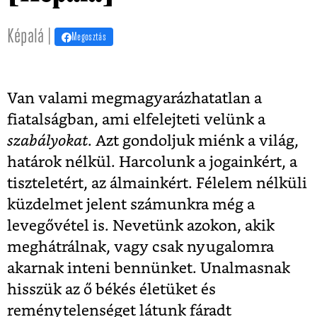
Képalá |
Megosztás
Van valami megmagyarázhatatlan a
fiatalságban, ami elfelejteti velünk a
szabályokat
. Azt gondoljuk miénk a világ,
határok nélkül. Harcolunk a jogainkért, a
tiszteletért, az álmainkért. Félelem nélküli
küzdelmet jelent számunkra még a
levegővétel is. Nevetünk azokon, akik
meghátrálnak, vagy csak nyugalomra
akarnak inteni bennünket. Unalmasnak
hisszük az ő békés életüket és
reménytelenséget látunk fáradt