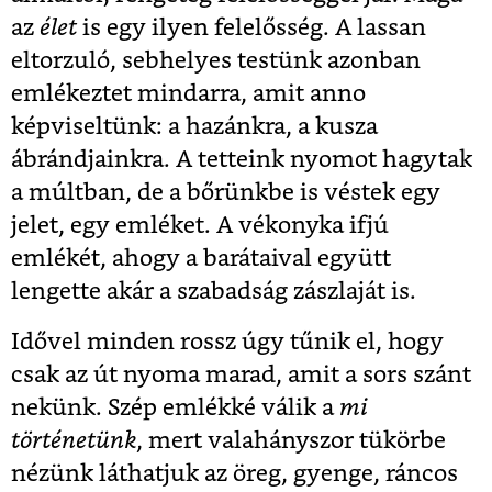
az
élet
is egy ilyen felelősség. A lassan
eltorzuló, sebhelyes testünk azonban
emlékeztet mindarra, amit anno
képviseltünk: a hazánkra, a kusza
ábrándjainkra. A tetteink nyomot hagytak
a múltban, de a bőrünkbe is véstek egy
jelet, egy emléket. A vékonyka ifjú
emlékét, ahogy a barátaival együtt
lengette akár a szabadság zászlaját is.
Idővel minden rossz úgy tűnik el, hogy
csak az út nyoma marad, amit a sors szánt
nekünk. Szép emlékké válik a
mi
történetünk
, mert valahányszor tükörbe
nézünk láthatjuk az öreg, gyenge, ráncos