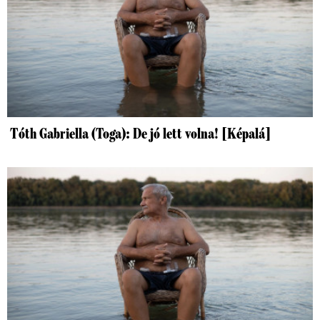
Tóth Gabriella (Toga): De jó lett volna! [Képalá]