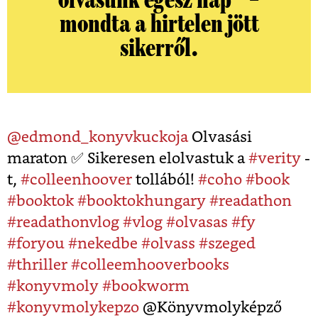
mondta a hirtelen jött
sikerről.
@edmond_konyvkuckoja
Olvasási
maraton ✅ Sikeresen elolvastuk a
#verity
-
t,
#colleenhoover
tollából!
#coho
#book
#booktok
#booktokhungary
#readathon
#readathonvlog
#vlog
#olvasas
#fy
#foryou
#nekedbe
#olvass
#szeged
#thriller
#colleemhooverbooks
#konyvmoly
#bookworm
#konyvmolykepzo
@Könyvmolyképző