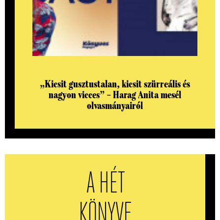
„Kicsit gusztustalan, kicsit szürreális és
nagyon vicces” – Harag Anita mesél
olvasmányairól
A HÉT
KÖNYVE