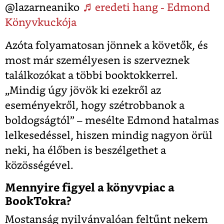
@lazarneaniko
♬ eredeti hang - Edmond
Könyvkuckója
Azóta folyamatosan jönnek a követők, és
most már személyesen is szerveznek
találkozókat a többi booktokkerrel.
„Mindig úgy jövök ki ezekről az
eseményekről, hogy szétrobbanok a
boldogságtól” – mesélte Edmond hatalmas
lelkesedéssel, hiszen mindig nagyon örül
neki, ha élőben is beszélgethet a
közösségével.
Mennyire figyel a könyvpiac a
BookTokra?
Mostanság nyilvánvalóan feltűnt nekem