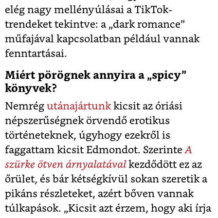
elég nagy mellényúlásai a TikTok-
trendeket tekintve: a „dark romance”
műfajával kapcsolatban például vannak
fenntartásai.
Miért pörögnek annyira a „spicy”
könyvek?
Nemrég
utánajártunk
kicsit az óriási
népszerűségnek örvendő erotikus
történeteknek, úgyhogy ezekről is
faggattam kicsit Edmondot. Szerinte
A
szürke ötven árnyalatával
kezdődött ez az
őrület, és bár kétségkívül sokan szeretik a
pikáns részleteket, azért bőven vannak
túlkapások. „Kicsit azt érzem, hogy aki írja