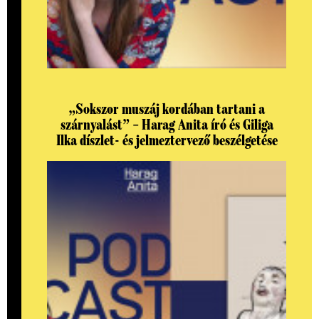
„Sokszor muszáj kordában tartani a
szárnyalást” – Harag Anita író és Giliga
Ilka díszlet- és jelmeztervező beszélgetése