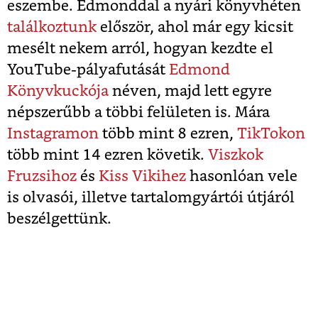
eszembe. Edmonddal a nyári könyvhéten
találkoztunk
először, ahol már egy kicsit
mesélt nekem arról, hogyan kezdte el
YouTube-pályafutását
Edmond
Könyvkuckója
néven, majd lett egyre
népszerűbb a többi felületen is. Mára
Instagramon
több mint 8 ezren,
TikTokon
több mint 14 ezren követik.
Viszkok
Fruzsihoz
és
Kiss Vikihez
hasonlóan vele
is olvasói, illetve tartalomgyártói útjáról
beszélgettünk.