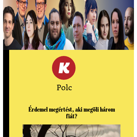
Kiválasztották a 2026-os Mastercard -
Alkotótárs ösztöndíj 10 döntősét!
Közülük kerül ki a két győztes.
Polc
Érdemel megértést, aki megöli három
fiát?