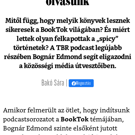
olvasunk
Mitől függ, hogy melyik könyvek lesznek
sikeresek a BookTok világában? És miért
lettek olyan felkapottak a „spicy”
történetek? A TBR podcast legújabb
részében Bognár Edmond segít eligazodni
a közösségi média útvesztőiben.
Bakó Sára |
Megosztás
Amikor felmerült az ötlet, hogy indítsunk
podcastsorozatot a
BookTok
témájában,
Bognár Edmond szinte elsőként jutott