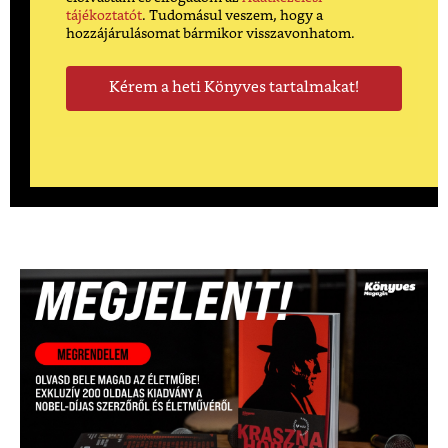
tájékoztatót
. Tudomásul veszem, hogy a
hozzájárulásomat bármikor visszavonhatom.