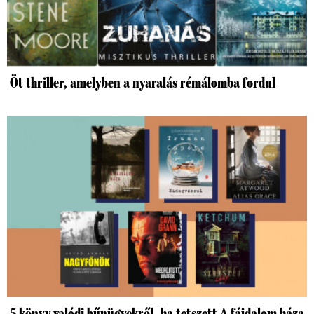
Öt thriller, amelyben a nyaralás rémálomba fordul
5 könyv valódi bűnügyekről, ha tetszett A fájdalom háza