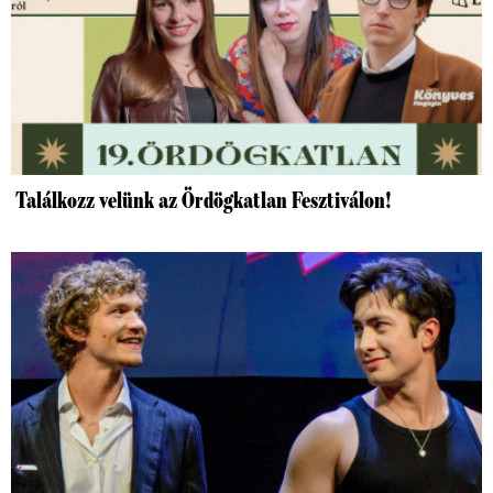
Találkozz velünk az Ördögkatlan Fesztiválon!