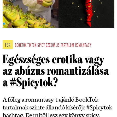
TBR
BOOKTOK
TIKTOK
SPICY
SZEXUÁLIS TARTALOM
ROMANTASY
Egészséges erotika vagy
az abúzus romantizálása
a #Spicytok?
A főleg a romantasy-t ajánló BookTok-
tartalmak szinte állandó kísérője #Spicytok
hashtag. De mitől lesz egy könyv spicy,