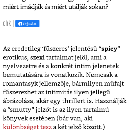
miért imádják és miért utálják sokan?
chk |
Megosztás
Az eredetileg ‘fűszeres’ jelentésű “
spicy
”
erotikus, szexi tartalmat jelöl, ami a
nyelvezetre és a konkrét intim jelenetek
bemutatására is vonatkozik. Nemcsak a
romantasyk jellemzője, bármilyen műfajt
fűszerezhet az intimitás ilyen jellegű
ábrázolása, akár egy thrillert is. Használják
a “smutty” jelzőt is az ilyen tartalmú
könyvek esetében (bár van, aki
különbséget tesz
a két jelző között.)