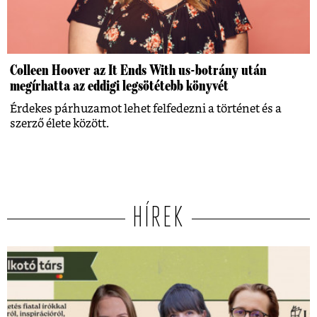
Colleen Hoover az It Ends With us-botrány után
megírhatta az eddigi legsötétebb könyvét
Érdekes párhuzamot lehet felfedezni a történet és a
szerző élete között.
HÍREK