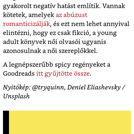
gyakorolt negatív hatást említik. Vannak
kötetek, amelyek
az abúzust
romanticizálják
, és ezt nem lehet annyival
elintézni, hogy ez csak fikció, a young
adult könyvek női olvasói ugyanis
azonosulnak a női szereplőkkel.
A legnépszerűbb spicy regényeket a
Goodreads
itt gyűjtötte össze
.
Nyitókép: @tryquinn, Deniel Eliashevsky /
Unsplash