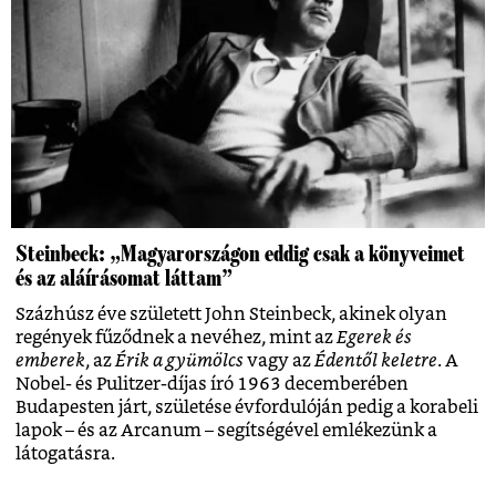
Steinbeck: „Magyarországon eddig csak a könyveimet
és az aláírásomat láttam”
Százhúsz éve született John Steinbeck, akinek olyan
regények fűződnek a nevéhez, mint az
Egerek és
emberek
, az
Érik a gyümölcs
vagy az
Édentől keletre
. A
Nobel- és Pulitzer-díjas író 1963 decemberében
Budapesten járt, születése évfordulóján pedig a korabeli
lapok – és az Arcanum – segítségével emlékezünk a
látogatásra.