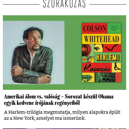
SZÓRAKOZÁS
Amerikai álom vs. valóság – Sorozat készül Obama
egyik kedvenc írójának regényeiből
A Harlem-trilógia megmutatja, milyen alapokra épült
az a New York, amelyet ma ismerünk.