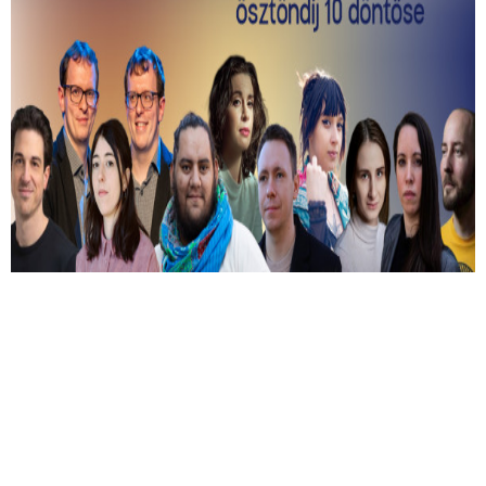
Kiválasztották a 2026-os Mastercard -
Alkotótárs ösztöndíj 10 döntősét!
Közülük kerül ki a két győztes.