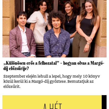
„Különösen erős a felhozatal” – hogyan olvas a Margó-
díj előzsűrije?
Szeptember elején lehull a lepel, hogy mely 10 könyv
közül kerül ki a Margó-díj győztese. Bemutatjuk az
előzsűrit.