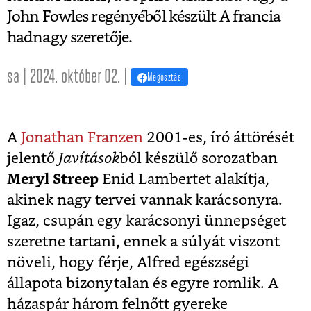
John Fowles regényéből készült A francia
hadnagy szeretője.
sa | 2024. október 02. |
Megosztás
A
Jonathan Franzen
2001-es, író áttörését
jelentő
Javítások
ból készülő sorozatban
Meryl Streep
Enid Lambertet alakítja,
akinek nagy tervei vannak karácsonyra.
Igaz, csupán egy karácsonyi ünnepséget
szeretne tartani, ennek a súlyát viszont
növeli, hogy férje, Alfred egészségi
állapota bizonytalan és egyre romlik. A
házaspár három felnőtt gyereke