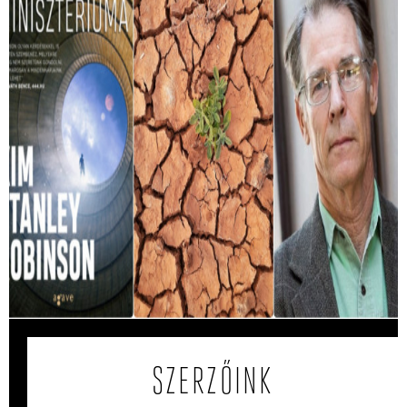
Ez a könyv megjósolta, hogy mit okoznak
a hőhullámok
A Magyarországot sújtó hőség miatt egyre többször jut
eszünkbe Kim Stanley Robinson A Jövő Minisztériuma
című regénye.
SZERZŐINK