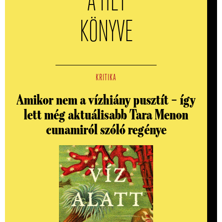
A HÉT
KÖNYVE
KRITIKA
Amikor nem a vízhiány pusztít – így
lett még aktuálisabb Tara Menon
cunamiról szóló regénye