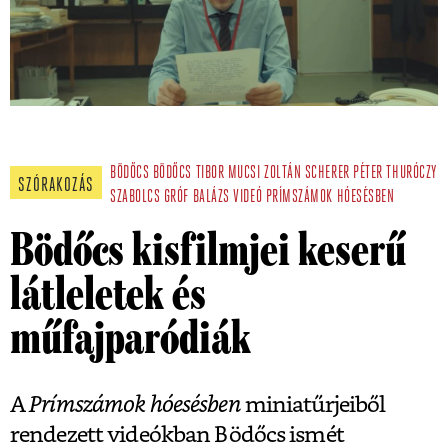
BÖDŐCS
BÖDŐCS TIBOR
MUCSI ZOLTÁN
SCHERER PÉTER
THURÓCZY
SZÓRAKOZÁS
SZABOLCS
GRÓF BALÁZS
VIDEÓ
PRÍMSZÁMOK HÓESÉSBEN
Bödőcs kisfilmjei keserű
látleletek és
műfajparódiák
A
Prímszámok hóesésben
miniatűrjeiből
rendezett videókban Bödőcs ismét