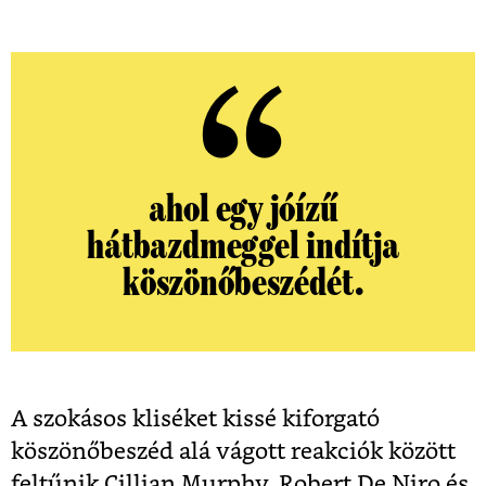
ahol egy jóízű
hátbazdmeggel indítja
köszönőbeszédét.
A szokásos kliséket kissé kiforgató
köszönőbeszéd alá vágott reakciók között
feltűnik Cillian Murphy, Robert De Niro és