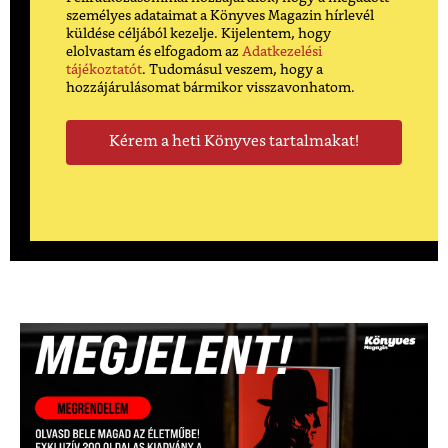
személyes adataimat a Könyves Magazin hírlevél
küldése céljából kezelje. Kijelentem, hogy
elolvastam és elfogadom az
Adatkezelési
tájékoztatót
. Tudomásul veszem, hogy a
hozzájárulásomat bármikor visszavonhatom.