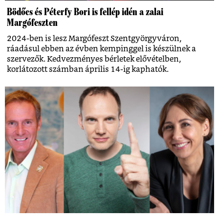
Bödőcs és Péterfy Bori is fellép idén a zalai
Margófeszten
2024-ben is lesz Margófeszt Szentgyörgyváron,
ráadásul ebben az évben kempinggel is készülnek a
szervezők. Kedvezményes bérletek elővételben,
korlátozott számban április 14-ig kaphatók.