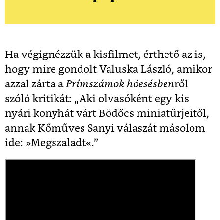
Ha végignézzük a kisfilmet, érthető az is,
hogy mire gondolt Valuska László, amikor
azzal zárta a
Prímszámok hóesésben
ről
szóló kritikát: „Aki olvasóként egy kis
nyári konyhát várt Bödőcs miniatűrjeitől,
annak Kőműves Sanyi válaszát másolom
ide: »Megszaladt«.”