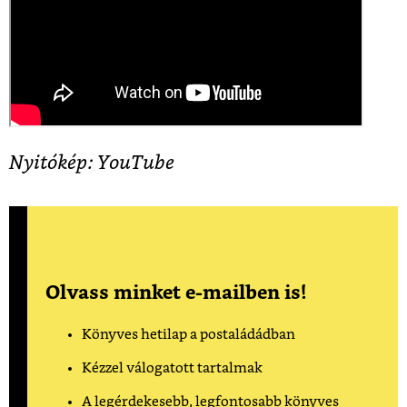
Nyitókép: YouTube
Olvass minket e-mailben is!
Könyves hetilap a postaládádban
Kézzel válogatott tartalmak
A legérdekesebb, legfontosabb könyves