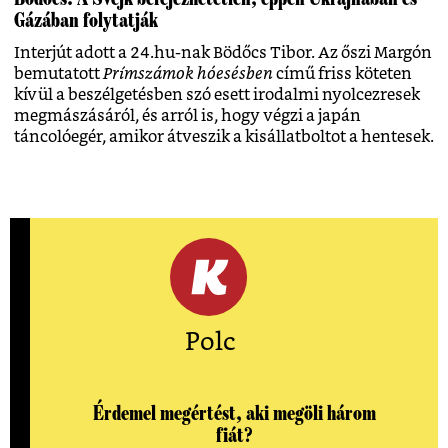
Gázában folytatják
Interjút adott a 24.hu-nak Bödőcs Tibor. Az őszi Margón
bemutatott
Prímszámok hóesésben
című friss köteten
kívül a beszélgetésben szó esett irodalmi nyolcezresek
megmászásáról, és arról is, hogy végzi a japán
táncolóegér, amikor átveszik a kisállatboltot a hentesek.
Polc
Érdemel megértést, aki megöli három
fiát?