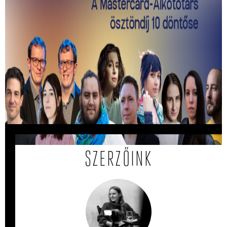
Kiválasztották a 2026-os Mastercard -
Alkotótárs ösztöndíj 10 döntősét!
Közülük kerül ki a két győztes.
SZERZŐINK