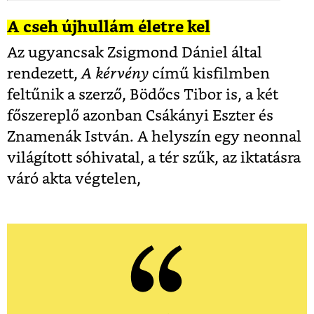
A cseh újhullám életre kel
Az ugyancsak Zsigmond Dániel által
rendezett,
A kérvény
című kisfilmben
feltűnik a szerző, Bödőcs Tibor is, a két
főszereplő azonban Csákányi Eszter és
Znamenák István. A helyszín egy neonnal
világított sóhivatal, a tér szűk, az iktatásra
váró akta végtelen,