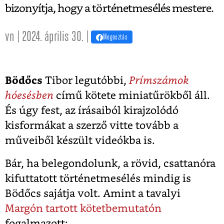
bizonyítja, hogy a történetmesélés mestere.
vn | 2024. április 30. |
Megosztás
Bödőcs
Tibor legutóbbi,
Prímszámok
hóesésben
című kötete miniatűrökből áll.
És úgy fest, az írásaiból kirajzolódó
kisformákat a szerző vitte tovább a
műveiből készült videókba is.
Bár, ha belegondolunk, a rövid, csattanóra
kifuttatott történetmesélés mindig is
Bödőcs sajátja volt. Amint a tavalyi
Margón tartott kötetbemutatón
fogalmazott: