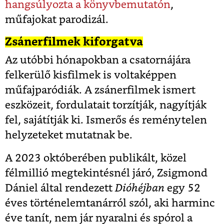
hangsúlyozta a könyvbemutatón
,
műfajokat parodizál.
Zsánerfilmek kiforgatva
Az utóbbi hónapokban a csatornájára
felkerülő kisfilmek is voltaképpen
műfajparódiák. A zsánerfilmek ismert
eszközeit, fordulatait torzítják, nagyítják
fel, sajátítják ki. Ismerős és reménytelen
helyzeteket mutatnak be.
A 2023 októberében publikált, közel
félmillió megtekintésnél járó, Zsigmond
Dániel által rendezett
Dióhéjban
egy 52
éves történelemtanárról szól, aki harminc
éve tanít, nem jár nyaralni és spórol a