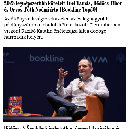
2023 legnépszerűbb köteteit Frei Tamás, Bödőcs Tibor
és Orvos-Tóth Noémi írta [Bookline Top50]
Az ő könyveik végeztek az élen az év legnagyobb
példányszámban eladott kötetei között. Decemberben
viszont Karikó Katalin önéletrajza állt a dobogó
harmadik helyén.
Bödőcs: A Švejk befejezhetetlen, éppen Ukrajnában és