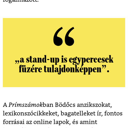
„a stand-up is egypercesek
füzére tulajdonképpen”.
A
Prímszámok
ban Bödőcs anzikszokat,
lexikonszócikkeket, bagatelleket ír, fontos
forrásai az online lapok, és amint