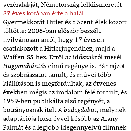
vezéralakját, Németország lelkiismeretét
87 éves korában érte a halál
.
Gyermekkorát Hitler és a Szentlélek között
töltötte: 2006-ban először beszélt
nyilvánosan arról, hogy 17 évesen
csatlakozott a Hitlerjugendhez, majd a
Waffen-SS-hez. Erről az időszakról mesél
Hagymahántás
című regénye is. Bár rajzot
és szobrászatot tanult, és művei több
kiállításon is megfordultak, az ötvenes
években mégis az irodalom felé fordult, és
1959-ben publikálta első regényét, a
botrányosnak ítélt
A bádogdob
ot, melynek
adaptációja húsz évvel később az Arany
Pálmát és a legjobb idegennyelvű filmnek