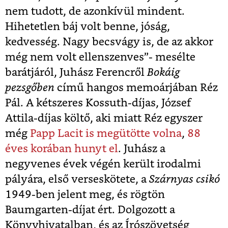
nem tudott, de azonkívül mindent.
Hihetetlen báj volt benne, jóság,
kedvesség. Nagy becsvágy is, de az akkor
még nem volt ellenszenves”- mesélte
barátjáról, Juhász Ferencről
Bokáig
pezsgőben
című hangos memoárjában Réz
Pál. A kétszeres Kossuth-díjas, József
Attila-díjas költő, aki miatt Réz egyszer
még
Papp Lacit is megütötte volna
,
88
éves korában hunyt el
. Juhász a
negyvenes évek végén került irodalmi
pályára, első verseskötete, a
Szárnyas csikó
1949-ben jelent meg, és rögtön
Baumgarten-díjat ért. Dolgozott a
Könyvhivatalban, és az Írószövetség