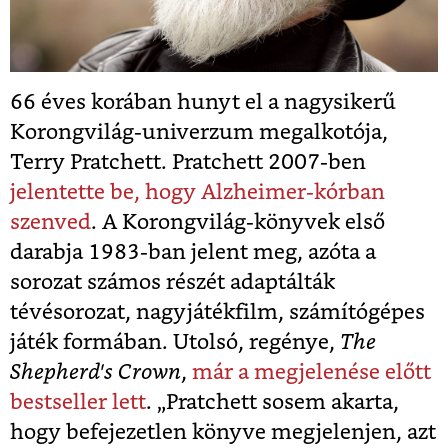
66 éves korában hunyt el a nagysikerű
Korongvilág-univerzum megalkotója,
Terry Pratchett. Pratchett 2007-ben
jelentette be, hogy Alzheimer-kórban
szenved
. A Korongvilág-könyvek első
darabja 1983-ban jelent meg, azóta a
sorozat számos részét adaptálták
tévésorozat, nagyjátékfilm, számítógépes
játék formában. Utolsó, regénye,
The
Shepherd's Crown
,
már a megjelenése előtt
bestseller lett
. „Pratchett sosem akarta,
hogy befejezetlen könyve megjelenjen, azt