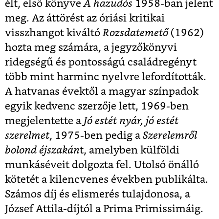
élt, első könyve
A hazudós
1958-ban jelent
meg. Az áttörést az óriási kritikai
visszhangot kiváltó
Rozsdatemető
(1962)
hozta meg számára, a jegyzőkönyvi
ridegségű és pontosságú családregényt
több mint harminc nyelvre lefordították.
A hatvanas évektől a magyar színpadok
egyik kedvenc szerzője lett, 1969-ben
megjelentette a
Jó estét nyár, jó estét
szerelmet
, 1975-ben pedig a
Szerelemről
bolond éjszakán
t, amelyben külföldi
munkáséveit dolgozta fel. Utolsó önálló
kötetét a kilencvenes években publikálta.
Számos díj és elismerés tulajdonosa, a
József Attila-díjtól a Prima Primissimáig.