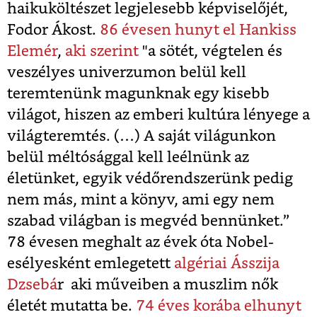
haikuköltészet legjelesebb képviselőjét,
Fodor Ákost.
86 évesen hunyt el Hankiss
Elemér
,
aki szerint
"a sötét, végtelen és
veszélyes univerzumon belül kell
teremtenünk magunknak egy kisebb
világot, hiszen az emberi kultúra lényege a
világteremtés. (…) A saját világunkon
belül méltósággal kell leélnünk az
életünket, egyik védőrendszerünk pedig
nem más, mint a könyv, ami egy nem
szabad világban is megvéd bennünket.”
78 évesen meghalt az évek óta Nobel-
esélyesként emlegetett
algériai Ásszija
Dzsebá
r aki műveiben a muszlim nők
életét mutatta be.
74 éves korába elhunyt