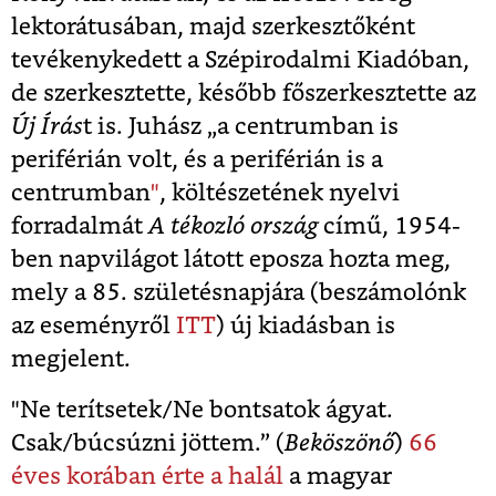
lektorátusában, majd szerkesztőként
tevékenykedett a Szépirodalmi Kiadóban,
de szerkesztette, később főszerkesztette az
Új Írás
t is. Juhász „a centrumban is
periférián volt, és a periférián is a
centrumban
"
, költészetének nyelvi
forradalmát
A tékozló ország
című, 1954-
ben napvilágot látott eposza hozta meg,
mely a 85. születésnapjára (beszámolónk
az eseményről
ITT
) új kiadásban is
megjelent.
"Ne terítsetek/Ne bontsatok ágyat.
Csak/búcsúzni jöttem.” (
Beköszönő
)
66
éves korában érte a halál
a magyar