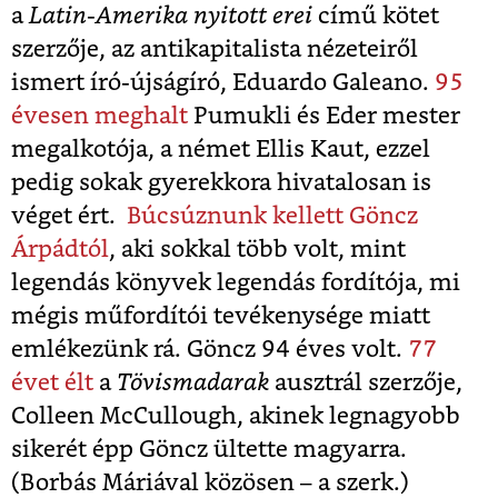
a
Latin-Amerika nyitott erei
című kötet
szerzője, az antikapitalista nézeteiről
ismert író-újságíró, Eduardo Galeano.
95
évesen meghalt
Pumukli és Eder mester
megalkotója, a német Ellis Kaut, ezzel
pedig sokak gyerekkora hivatalosan is
véget ért.
Búcsúznunk kellett Göncz
Árpádtól
, aki sokkal több volt, mint
legendás könyvek legendás fordítója, mi
mégis műfordítói tevékenysége miatt
emlékezünk rá. Göncz 94 éves volt.
77
évet élt
a
Tövismadarak
ausztrál szerzője,
Colleen McCullough, akinek legnagyobb
sikerét épp Göncz ültette magyarra.
(Borbás Máriával közösen – a szerk.)