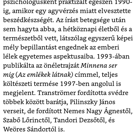
pszichológusként praktizált egészen 1990-
ig, amikor egy agyvérzés miatt elvesztette
beszédkészségét. Az írást betegsége után
sem hagyta abba, a hétköznapi életből és a
természetből vett, látszólag egyszerű képei
mély bepillantást engednek az emberi
lélek egyetemes aspektusaiba. 1993-ában
publikálta az önéletrajzát
Minnena ser
mig
(
Az emlékek látnak)
címmel, teljes
költészeti termése 1997-ben angolul is
megjelent. Tranströmer fordította svédre
többek között barátja, Pilinszky János
verseit, de fordított Nemes Nagy Ágnestől,
Szabő Lőrinctől, Tandori Dezsőtől, és
Weöres Sándortól is.