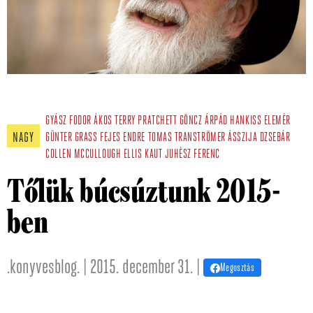
GYÁSZ
FODOR ÁKOS
TERRY PRATCHETT
GÖNCZ ÁRPÁD
HANKISS ELEMÉR
NAGY
GÜNTER GRASS
FEJES ENDRE
TOMAS TRANSTRÖMER
ÁSSZIJA DZSEBÁR
COLLEN MCCULLOUGH
ELLIS KAUT
JUHÉSZ FERENC
Tőlük búcsúztunk 2015-
ben
.konyvesblog. | 2015. december 31. |
Megosztás