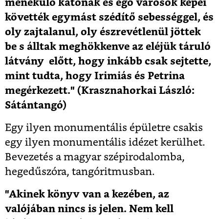
menekülő katonák és égő városok képei
követték egymást szédítő sebességgel, és
oly zajtalanul, oly észrevétlenül jöttek
be s álltak meghökkenve az eléjük táruló
látvány előtt, hogy inkább csak sejtette,
mint tudta, hogy Irimiás és Petrina
megérkezett." (Krasznahorkai László:
Sátántangó)
Egy ilyen monumentális épületre csakis
egy ilyen monumentális idézet kerülhet.
Bevezetés a magyar szépirodalomba,
hegedűszóra, tangóritmusban.
"Akinek könyv van a kezében, az
valójában nincs is jelen. Nem kell