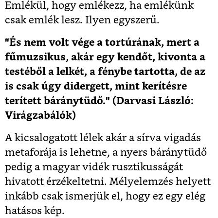
Emlékül, hogy emlékezz, ha emlékünk
csak emlék lesz. Ilyen egyszerű.
"És nem volt vége a tortúrának, mert a
fűmuzsikus, akár egy kendőt, kivonta a
testéből a lelkét, a fénybe tartotta, de az
is csak úgy didergett, mint kerítésre
terített báránytüdő."
(Darvasi László:
Virágzabálók)
A kicsalogatott lélek akár a sírva vigadás
metaforája is lehetne, a nyers báránytüdő
pedig a magyar vidék rusztikusságát
hivatott érzékeltetni. Mélyelemzés helyett
inkább csak ismerjük el, hogy ez egy elég
hatásos kép.