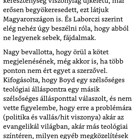
kereszténység viszonylag újkeletű, már
erősen begyökeresedett, ezt látjuk
Magyarországon is. És Laborczi szerint
elég nehéz úgy beszélni róla, hogy abból
ne legyenek sebek, fájdalmak.
Nagy bevallotta, hogy örül a kötet
megjelenésének, még akkor is, ha több
ponton nem ért egyet a szerzővel.
Kifogásolta, hogy Boyd egy szélsőséges
teológiai álláspontra egy másik
szélsőséges állásponttal válaszolt, és nem
vette figyelembe, hogy erre a problémára
(politika és vallás/hit viszonya) akár az
evangelikál világban, akár más teológiai
színtéren, milyen egyéb megközelítések