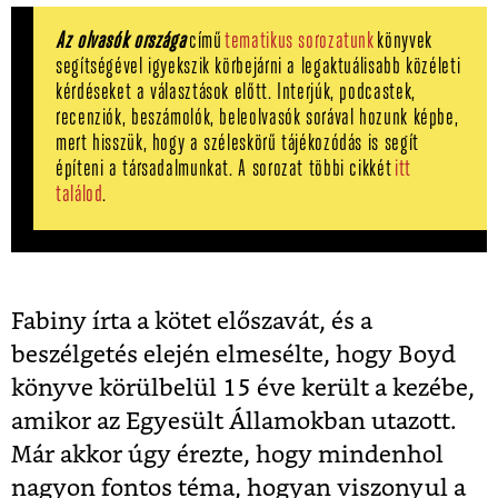
Az olvasók országa
című
tematikus sorozatunk
könyvek
segítségével igyekszik körbejárni a legaktuálisabb közéleti
kérdéseket a választások előtt. Interjúk, podcastek,
recenziók, beszámolók, beleolvasók sorával hozunk képbe,
mert hisszük, hogy a széleskörű tájékozódás is segít
építeni a társadalmunkat. A sorozat többi cikkét
itt
találod
.
Fabiny írta a kötet előszavát, és a
beszélgetés elején elmesélte, hogy Boyd
könyve körülbelül 15 éve került a kezébe,
amikor az Egyesült Államokban utazott.
Már akkor úgy érezte, hogy mindenhol
nagyon fontos téma, hogyan viszonyul a