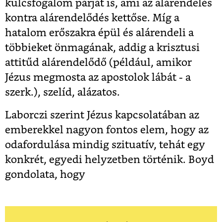
kulcsfogalom párját is, ami az alárendelés
kontra alárendelődés kettőse. Míg a
hatalom erőszakra épül és alárendeli a
többieket önmagának, addig a krisztusi
attitűd alárendelődő (például, amikor
Jézus megmosta az apostolok lábát - a
szerk.), szelíd, alázatos.
Laborczi szerint Jézus kapcsolatában az
emberekkel nagyon fontos elem, hogy az
odafordulása mindig szituatív, tehát egy
konkrét, egyedi helyzetben történik. Boyd
gondolata, hogy