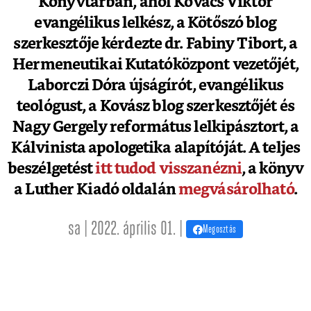
Könyvtárban, ahol Kovács Viktor
evangélikus lelkész, a Kötőszó blog
szerkesztője kérdezte dr. Fabiny Tibort, a
Hermeneutikai Kutatóközpont vezetőjét,
Laborczi Dóra újságírót, evangélikus
teológust, a Kovász blog szerkesztőjét és
Nagy Gergely református lelkipásztort, a
Kálvinista apologetika alapítóját. A teljes
beszélgetést
itt tudod visszanézni
, a könyv
a Luther Kiadó oldalán
megvásárolható
.
sa | 2022. április 01. |
Megosztás