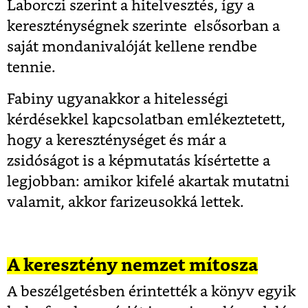
Laborczi szerint a hitelvesztés, így a
kereszténységnek szerinte elsősorban a
saját mondanivalóját kellene rendbe
tennie.
Fabiny ugyanakkor a hitelességi
kérdésekkel kapcsolatban emlékeztetett,
hogy a kereszténységet és már a
zsidóságot is a képmutatás kísértette a
legjobban: amikor kifelé akartak mutatni
valamit, akkor farizeusokká lettek.
A keresztény nemzet mítosza
A beszélgetésben érintették a könyv egyik