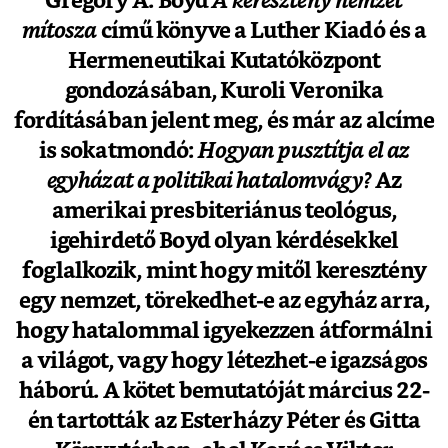
Gregory A. Boyd
A keresztény nemzet
mítosza
című könyve a Luther Kiadó és a
Hermeneutikai Kutatóközpont
gondozásában, Kuroli Veronika
fordításában jelent meg, és már az alcíme
is sokatmondó:
Hogyan pusztítja el az
egyházat a politikai hatalomvágy?
Az
amerikai presbiteriánus teológus,
igehirdető Boyd olyan kérdésekkel
foglalkozik, mint hogy mitől keresztény
egy nemzet, törekedhet-e az egyház arra,
hogy hatalommal igyekezzen átformálni
a világot, vagy hogy létezhet-e igazságos
háború. A kötet bemutatóját március 22-
én tartották az Esterházy Péter és Gitta