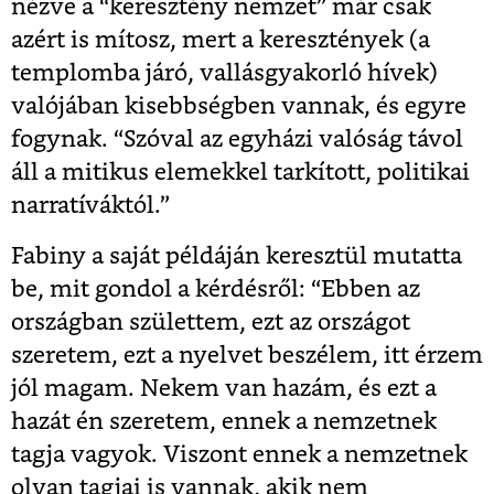
nézve a “keresztény nemzet” már csak
azért is mítosz, mert a keresztények (a
templomba járó, vallásgyakorló hívek)
valójában kisebbségben vannak, és egyre
fogynak. “Szóval az egyházi valóság távol
áll a mitikus elemekkel tarkított, politikai
narratíváktól.”
Fabiny a saját példáján keresztül mutatta
be, mit gondol a kérdésről: “Ebben az
országban születtem, ezt az országot
szeretem, ezt a nyelvet beszélem, itt érzem
jól magam. Nekem van hazám, és ezt a
hazát én szeretem, ennek a nemzetnek
tagja vagyok. Viszont ennek a nemzetnek
olyan tagjai is vannak, akik nem