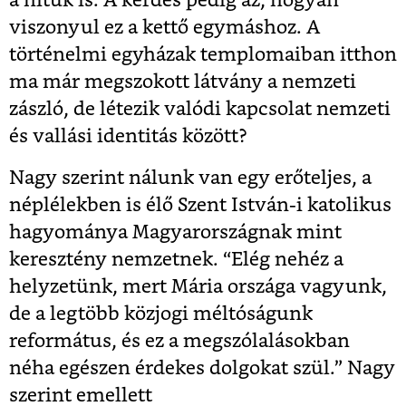
a hitük is. A kérdés pedig az, hogyan
viszonyul ez a kettő egymáshoz. A
történelmi egyházak templomaiban itthon
ma már megszokott látvány a nemzeti
zászló, de létezik valódi kapcsolat nemzeti
és vallási identitás között?
Nagy szerint nálunk van egy erőteljes, a
néplélekben is élő Szent István-i katolikus
hagyománya Magyarországnak mint
keresztény nemzetnek. “Elég nehéz a
helyzetünk, mert Mária országa vagyunk,
de a legtöbb közjogi méltóságunk
református, és ez a megszólalásokban
néha egészen érdekes dolgokat szül.” Nagy
szerint emellett