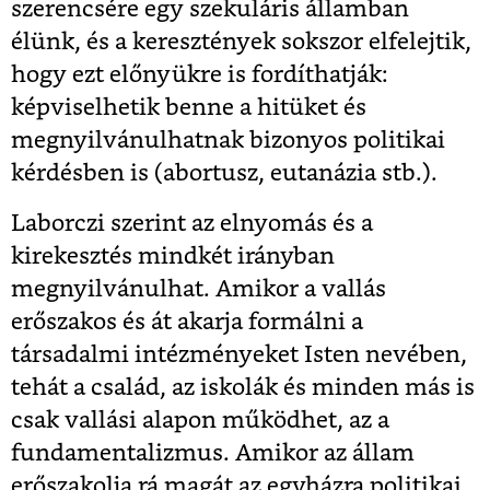
szerencsére egy szekuláris államban
élünk, és a keresztények sokszor elfelejtik,
hogy ezt előnyükre is fordíthatják:
képviselhetik benne a hitüket és
megnyilvánulhatnak bizonyos politikai
kérdésben is (abortusz, eutanázia stb.).
Laborczi szerint az elnyomás és a
kirekesztés mindkét irányban
megnyilvánulhat. Amikor a vallás
erőszakos és át akarja formálni a
társadalmi intézményeket Isten nevében,
tehát a család, az iskolák és minden más is
csak vallási alapon működhet, az a
fundamentalizmus. Amikor az állam
erőszakolja rá magát az egyházra politikai