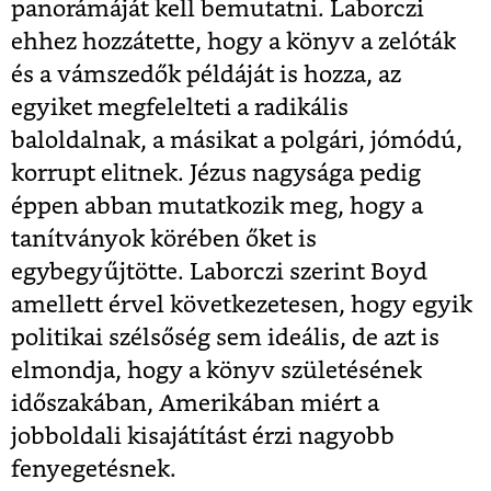
panorámáját kell bemutatni. Laborczi
ehhez hozzátette, hogy a könyv a zelóták
és a vámszedők példáját is hozza, az
egyiket megfelelteti a radikális
baloldalnak, a másikat a polgári, jómódú,
korrupt elitnek. Jézus nagysága pedig
éppen abban mutatkozik meg, hogy a
tanítványok körében őket is
egybegyűjtötte. Laborczi szerint Boyd
amellett érvel következetesen, hogy egyik
politikai szélsőség sem ideális, de azt is
elmondja, hogy a könyv születésének
időszakában, Amerikában miért a
jobboldali kisajátítást érzi nagyobb
fenyegetésnek.