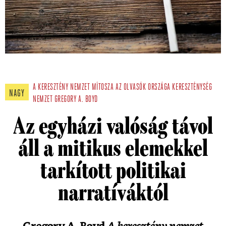
A KERESZTÉNY NEMZET MÍTOSZA
AZ OLVASÓK ORSZÁGA
KERESZTÉNYSÉG
NAGY
NEMZET
GREGORY A. BOYD
Az egyházi valóság távol
áll a mitikus elemekkel
tarkított politikai
narratíváktól