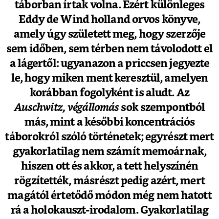
táborban írtak volna. Ezért különleges
Eddy de Wind holland orvos könyve,
amely úgy született meg, hogy szerzője
sem időben, sem térben nem távolodott el
a lágertől: ugyanazon a priccsen jegyezte
le, hogy miken ment keresztül, amelyen
korábban fogolyként is aludt. Az
Auschwitz, végállomás
sok szempontból
más, mint a későbbi koncentrációs
táborokról szóló történetek; egyrészt mert
gyakorlatilag nem számít memoárnak,
hiszen ott és akkor, a tett helyszínén
rögzítették, másrészt pedig azért, mert
magától értetődő módon még nem hatott
rá a holokauszt-irodalom. Gyakorlatilag