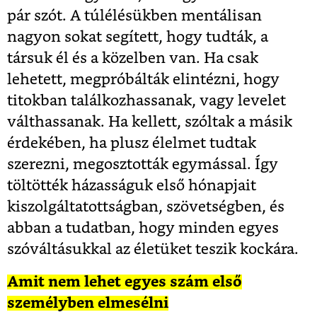
pár szót. A túlélésükben mentálisan
nagyon sokat segített, hogy tudták, a
társuk él és a közelben van. Ha csak
lehetett, megpróbálták elintézni, hogy
titokban találkozhassanak, vagy levelet
válthassanak. Ha kellett, szóltak a másik
érdekében, ha plusz élelmet tudtak
szerezni, megosztották egymással. Így
töltötték házasságuk első hónapjait
kiszolgáltatottságban, szövetségben, és
abban a tudatban, hogy minden egyes
szóváltásukkal az életüket teszik kockára.
Amit nem lehet egyes szám első
személyben elmesélni