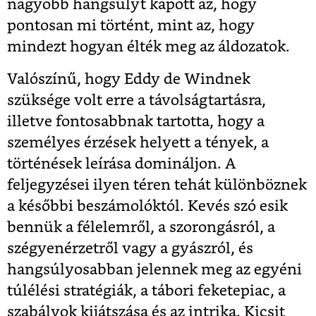
nagyobb hangsúlyt kapott az, hogy
pontosan mi történt, mint az, hogy
mindezt hogyan élték meg az áldozatok.
Valószínű, hogy Eddy de Windnek
szüksége volt erre a távolságtartásra,
illetve fontosabbnak tartotta, hogy a
személyes érzések helyett a tények, a
történések leírása domináljon. A
feljegyzései ilyen téren tehát különböznek
a későbbi beszámolóktól. Kevés szó esik
bennük a félelemről, a szorongásról, a
szégyenérzetről vagy a gyászról, és
hangsúlyosabban jelennek meg az egyéni
túlélési stratégiák, a tábori feketepiac, a
szabályok kijátszása és az intrika. Kicsit