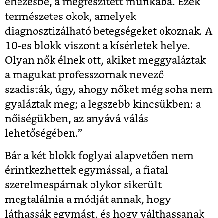
éhezésbe, a megfeszített munkába. Ezek
természetes okok, amelyek
diagnosztizálható betegségeket okoznak. A
10-es blokk viszont a kísérletek helye.
Olyan nők élnek ott, akiket meggyaláztak
a magukat professzornak nevező
szadisták, úgy, ahogy nőket még soha nem
gyaláztak meg; a legszebb kincsükben: a
nőiségükben, az anyává válás
lehetőségében.”
Bár a két blokk foglyai alapvetően nem
érintkezhettek egymással, a fiatal
szerelmespárnak olykor sikerült
megtalálnia a módját annak, hogy
láthassák egymást, és hogy válthassanak