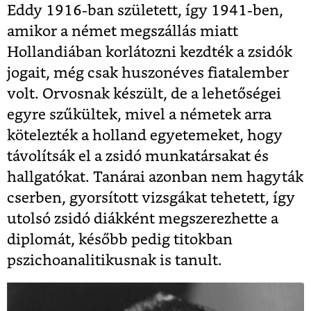
Eddy 1916-ban született, így 1941-ben,
amikor a német megszállás miatt
Hollandiában korlátozni kezdték a zsidók
jogait, még csak huszonéves fiatalember
volt. Orvosnak készült, de a lehetőségei
egyre szűkültek, mivel a németek arra
kötelezték a holland egyetemeket, hogy
távolítsák el a zsidó munkatársakat és
hallgatókat. Tanárai azonban nem hagyták
cserben, gyorsított vizsgákat tehetett, így
utolsó zsidó diákként megszerezhette a
diplomát, később pedig titokban
pszichoanalitikusnak is tanult.