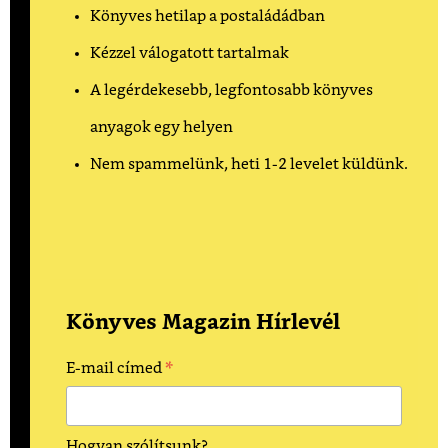
Könyves hetilap a postaládádban
Kézzel válogatott tartalmak
A legérdekesebb, legfontosabb könyves
anyagok egy helyen
Nem spammelünk, heti 1-2 levelet küldünk.
Könyves Magazin Hírlevél
*
E-mail címed
Hogyan szólítsunk?