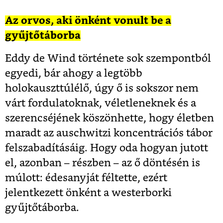
Az orvos, aki önként vonult be a
gyűjtőtáborba
Eddy de Wind története sok szempontból
egyedi, bár ahogy a legtöbb
holokauszttúlélő, úgy ő is sokszor nem
várt fordulatoknak, véletleneknek és a
szerencséjének köszönhette, hogy életben
maradt az auschwitzi koncentrációs tábor
felszabadításáig. Hogy oda hogyan jutott
el, azonban – részben – az ő döntésén is
múlott: édesanyját féltette, ezért
jelentkezett önként a westerborki
gyűjtőtáborba.