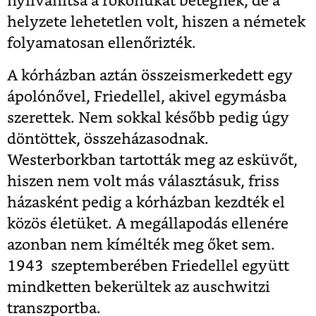
nyilvánítsa a rokonukat betegnek, de a
helyzete lehetetlen volt, hiszen a németek
folyamatosan ellenőrizték.
A kórházban aztán összeismerkedett egy
ápolónővel, Friedellel, akivel egymásba
szerettek. Nem sokkal később pedig úgy
döntöttek, összeházasodnak.
Westerborkban tartották meg az esküvőt,
hiszen nem volt más választásuk, friss
házasként pedig a kórházban kezdték el
közös életüket. A megállapodás ellenére
azonban nem kímélték meg őket sem.
1943 szeptemberében Friedellel együtt
mindketten bekerültek az auschwitzi
transzportba.