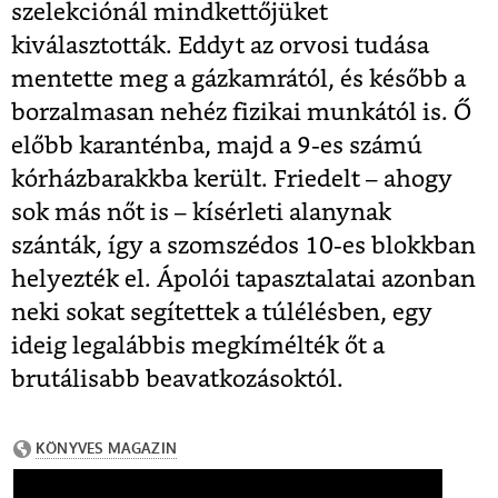
szelekciónál mindkettőjüket
kiválasztották. Eddyt az orvosi tudása
mentette meg a gázkamrától, és később a
borzalmasan nehéz fizikai munkától is. Ő
előbb karanténba, majd a 9-es számú
kórházbarakkba került. Friedelt – ahogy
sok más nőt is – kísérleti alanynak
szánták, így a szomszédos 10-es blokkban
helyezték el. Ápolói tapasztalatai azonban
neki sokat segítettek a túlélésben, egy
ideig legalábbis megkímélték őt a
brutálisabb beavatkozásoktól.