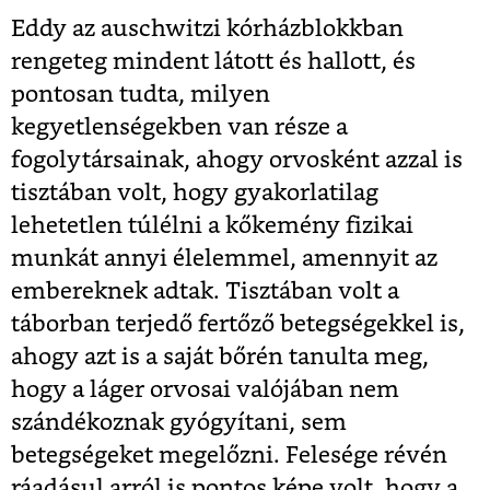
Eddy az auschwitzi kórházblokkban
rengeteg mindent látott és hallott, és
pontosan tudta, milyen
kegyetlenségekben van része a
fogolytársainak, ahogy orvosként azzal is
tisztában volt, hogy gyakorlatilag
lehetetlen túlélni a kőkemény fizikai
munkát annyi élelemmel, amennyit az
embereknek adtak. Tisztában volt a
táborban terjedő fertőző betegségekkel is,
ahogy azt is a saját bőrén tanulta meg,
hogy a láger orvosai valójában nem
szándékoznak gyógyítani, sem
betegségeket megelőzni. Felesége révén
ráadásul arról is pontos képe volt, hogy a