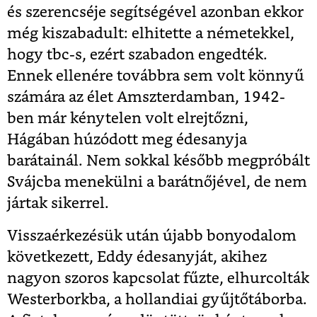
és szerencséje segítségével azonban ekkor
még kiszabadult: elhitette a németekkel,
hogy tbc-s, ezért szabadon engedték.
Ennek ellenére továbbra sem volt könnyű
számára az élet Amszterdamban, 1942-
ben már kénytelen volt elrejtőzni,
Hágában húzódott meg édesanyja
barátainál. Nem sokkal később megpróbált
Svájcba menekülni a barátnőjével, de nem
jártak sikerrel.
Visszaérkezésük után újabb bonyodalom
következett, Eddy édesanyját, akihez
nagyon szoros kapcsolat fűzte, elhurcolták
Westerborkba, a hollandiai gyűjtőtáborba.