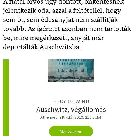
A fiatal orvos úgy döntött, önkéntesnek
jelentkezik oda, azzal a feltétellel, hogy
sem őt, sem édesanyját nem szállítják
tovább. Az ígéretet azonban nem tartották
be, mire megérkezett, anyját már
deportálták Auschwitzba.
EDDY DE WIND
Auschwitz, végállomás
Athenaeum Kiadó, 2020, 210 oldal
Megveszem