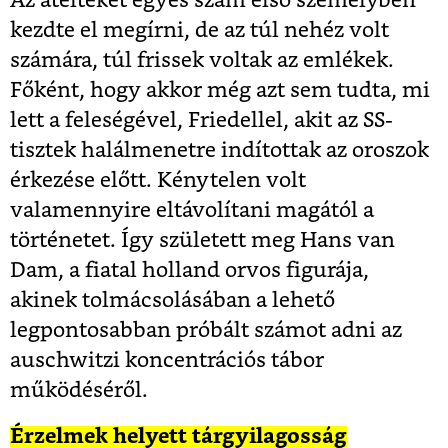
Az átélteket egyes szám első személyben
kezdte el megírni, de az túl nehéz volt
számára, túl frissek voltak az emlékek.
Főként, hogy akkor még azt sem tudta, mi
lett a feleségével, Friedellel, akit az SS-
tisztek halálmenetre indítottak az oroszok
érkezése előtt. Kénytelen volt
valamennyire eltávolítani magától a
történetet. Így született meg Hans van
Dam, a fiatal holland orvos figurája,
akinek tolmácsolásában a lehető
legpontosabban próbált számot adni az
auschwitzi koncentrációs tábor
működéséről.
Érzelmek helyett tárgyilagosság