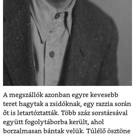
A megszállók azonban egyre kevesebb
teret hagytak a zsidóknak, egy razzia során
őt is letartóztatták. Több száz sorstársával
együtt fogolytáborba került, ahol
borzalmasan bántak velük. Túlélő ösztöne