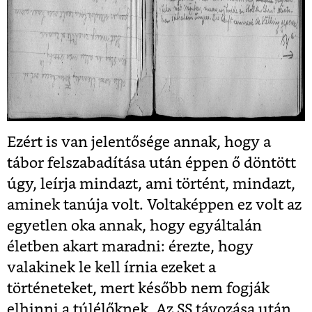
Ezért is van jelentősége annak, hogy a
tábor felszabadítása után éppen ő döntött
úgy, leírja mindazt, ami történt, mindazt,
aminek tanúja volt. Voltaképpen ez volt az
egyetlen oka annak, hogy egyáltalán
életben akart maradni: érezte, hogy
valakinek le kell írnia ezeket a
történeteket, mert később nem fogják
elhinni a túlélőknek. Az SS távozása után