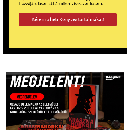
hozzájárulásomat bármikor visszavonhatom.