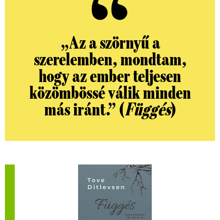
„
Az a szörnyű a
szerelemben, mondtam,
hogy az ember teljesen
közömbössé válik minden
más iránt.
”
(
Függés
)