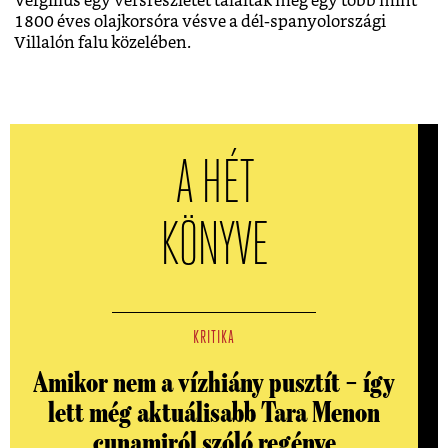
Vergilius egy versrészletét találták meg egy több mint
1800 éves olajkorsóra vésve a dél-spanyolországi
Villalón falu közelében.
A HÉT
KÖNYVE
KRITIKA
Amikor nem a vízhiány pusztít – így
lett még aktuálisabb Tara Menon
cunamiról szóló regénye