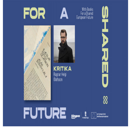
Lehet-e izgalmas egy
hagyatékfelszámolás? – Ragnar Helgi
Ólafsson: Apám könyvtára
Megmenthető-e a feledéstől mindaz, ami számunkra
értékes akkor, ha írunk róla?