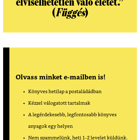
elviselhetetlen való életet.
”
(
Függés
)
Olvass minket e-mailben is!
Könyves hetilap a postaládádban
Kézzel válogatott tartalmak
A legérdekesebb, legfontosabb könyves
anyagok egy helyen
Nem spammelünk, heti 1-2 levelet küldünk.