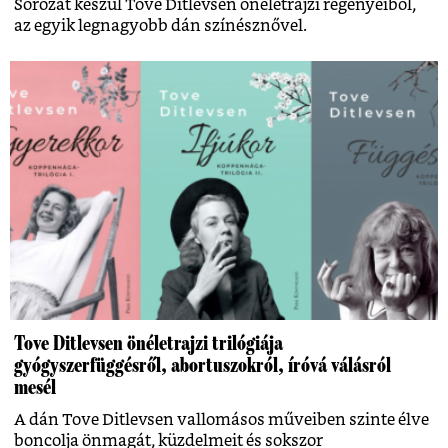
Sorozat készül Tove Ditlevsen önéletrajzi regényeiből,
az egyik legnagyobb dán színésznővel.
Tove Ditlevsen önéletrajzi trilógiája
gyógyszerfüggésről, abortuszokról, íróvá válásról
mesél
A dán Tove Ditlevsen vallomásos műveiben szinte élve
boncolja önmagát, küzdelmeit és sokszor