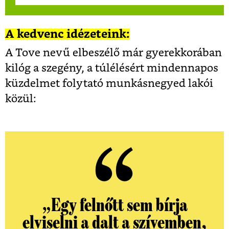
A kedvenc idézeteink:
A Tove nevű elbeszélő már gyerekkorában
kilóg a szegény, a túlélésért mindennapos
küzdelmet folytató munkásnegyed lakói
közül:
„
Egy felnőtt sem bírja
elviselni a dalt a szívemben,