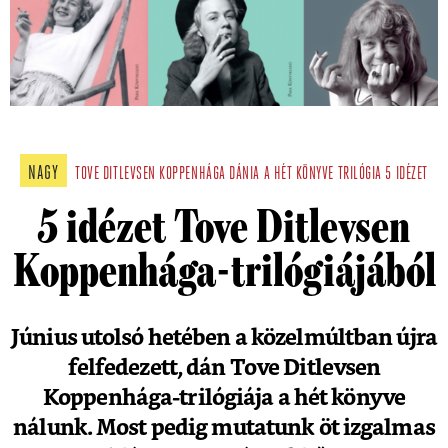
NAGY
TOVE DITLEVSEN
KOPPENHÁGA
DÁNIA
A HÉT KÖNYVE
TRILÓGIA
5 IDÉZET
5 idézet Tove Ditlevsen
Koppenhága-trilógiájából
Június utolsó hetében a közelmúltban újra
felfedezett, dán Tove Ditlevsen
Koppenhága-trilógiája a hét könyve
nálunk. Most pedig mutatunk öt izgalmas