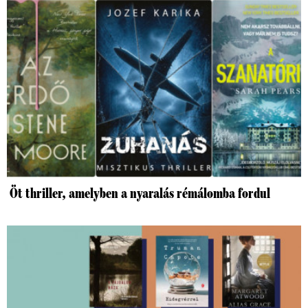
Öt thriller, amelyben a nyaralás rémálomba fordul