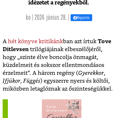
idézetet a regényekből.
ko | 2024. június 28. |
Megosztás
A
hét könyve kritikánk
ban azt írtuk
Tove
Ditlevsen
trilógiájának elbeszélőjéről,
hogy
„
szinte élve boncolja önmagát,
küzdelmeit és sokszor ellentmondásos
érzelmeit”. A három regény (
Gyerekkor
,
Ifjúkor
,
Függés
) egyszerre nyers és költői,
miközben letaglóznak az őszinteségükkel.