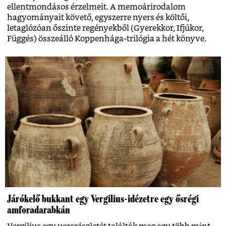
ellentmondásos érzelmeit. A memoárirodalom
hagyományait követő, egyszerre nyers és költői,
letaglózóan őszinte regényekből (Gyerekkor, Ifjúkor,
Függés) összeálló Koppenhága-trilógia a hét könyve.
Járókelő bukkant egy Vergilius-idézetre egy ősrégi
amforadarabkán