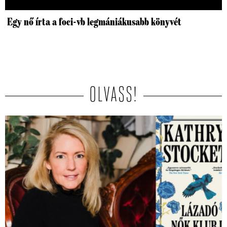
Egy nő írta a foci-vb legmániákusabb könyvét
OLVASS!