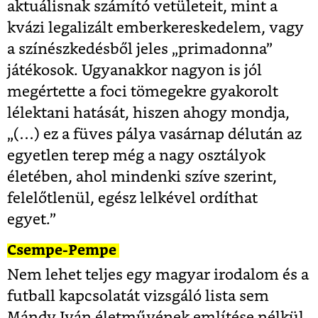
aktuálisnak számító vetületeit, mint a
kvázi legalizált emberkereskedelem, vagy
a színészkedésből jeles „primadonna”
játékosok. Ugyanakkor nagyon is jól
megértette a foci tömegekre gyakorolt
lélektani hatását, hiszen ahogy mondja,
„(…) ez a füves pálya vasárnap délután az
egyetlen terep még a nagy osztályok
életében, ahol mindenki szíve szerint,
felelőtlenül, egész lelkével ordíthat
egyet.”
Csempe-Pempe
Nem lehet teljes egy magyar irodalom és a
futball kapcsolatát vizsgáló lista sem
Mándy Iván életművének említése nélkül.