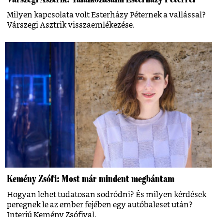
Milyen kapcsolata volt Esterházy Péternek a vallással?
Várszegi Asztrik visszaemlékezése.
Kemény Zsófi: Most már mindent megbántam
Hogyan lehet tudatosan sodródni? És milyen kérdések
peregnek le az ember fejében egy autóbaleset után?
Interjú Kemény Zsófival.