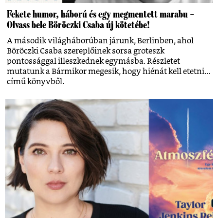
Fekete humor, háború és egy megmentett marabu –
Olvass bele Böröczki Csaba új kötetébe!
A második világháborúban járunk, Berlinben, ahol
Böröczki Csaba szereplőinek sorsa groteszk
pontossággal illeszkednek egymásba. Részletet
mutatunk a Bármikor megesik, hogy hiénát kell etetni...
című könyvből.