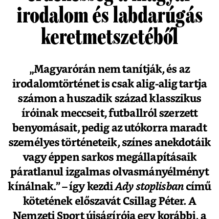
irodalom és labdarúgás
keretmetszetéből
„Magyarórán nem tanítják, és az
irodalomtörténet is csak alig-alig tartja
számon a huszadik század klasszikus
íróinak meccseit, futballról szerzett
benyomásait, pedig az utókorra maradt
személyes történeteik, színes anekdotáik
vagy éppen sarkos megállapításaik
páratlanul izgalmas olvasmányélményt
kínálnak.” – így kezdi
Ady stoplisban
című
kötetének előszavát Csillag Péter. A
Nemzeti Sport újságírója egy korábbi, a