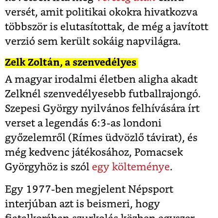
versét, amit politikai okokra hivatkozva
többször is elutasítottak, de még a javított
verzió sem került sokáig napvilágra.
Zelk Zoltán, a szenvedélyes
A magyar irodalmi életben aligha akadt
Zelknél szenvedélyesebb futballrajongó.
Szepesi György nyilvános felhívására írt
verset a legendás 6:3-as londoni
győzelemről (Rímes üdvözlő távirat), és
még kedvenc játékosához, Pomacsek
Györgyhöz is szól
egy költeménye
.
Egy 1977-ben megjelent Népsport
interjúban azt is beismeri, hogy