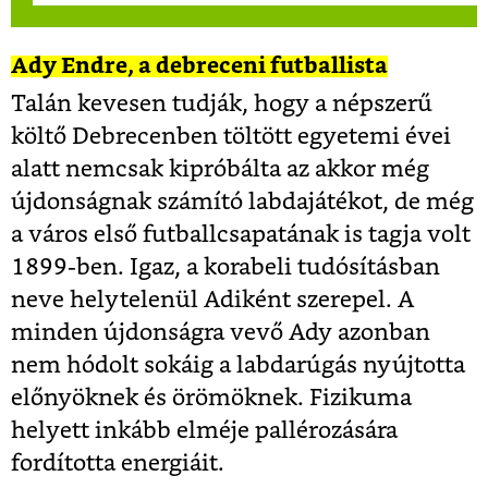
Ady Endre, a debreceni futballista
Talán kevesen tudják, hogy a népszerű
költő Debrecenben töltött egyetemi évei
alatt nemcsak kipróbálta az akkor még
újdonságnak számító labdajátékot, de még
a város első futballcsapatának is tagja volt
1899-ben. Igaz, a korabeli tudósításban
neve helytelenül Adiként szerepel. A
minden újdonságra vevő Ady azonban
nem hódolt sokáig a labdarúgás nyújtotta
előnyöknek és örömöknek. Fizikuma
helyett inkább elméje pallérozására
fordította energiáit.