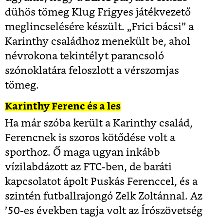
dühös tömeg Klug Frigyes játékvezető
meglincselésére készült. „Frici bácsi” a
Karinthy családhoz menekült be, ahol
névrokona tekintélyt parancsoló
szónoklatára feloszlott a vérszomjas
tömeg.
Karinthy Ferenc és a les
Ha már szóba került a Karinthy család,
Ferencnek is szoros kötődése volt a
sporthoz. Ő maga ugyan inkább
vízilabdázott az FTC-ben, de baráti
kapcsolatot ápolt Puskás Ferenccel, és a
szintén futballrajongó Zelk Zoltánnal. Az
’50-es években tagja volt az Írószövetség