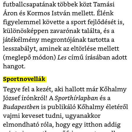
futballcsapatának többek közt Tamási
Áron és Kormos István mellett. Élénk
figyelemmel követte a sport fejlődését is,
különösképpen zavarónak találta, és a
játékélmény megrontójának tartotta a
lesszabályt, aminek az eltörlése mellett
(meglepő módon)
Les
című írásában adott
hangot.
Sportnovellák
Tegye fel a kezét, aki hallott már Kőhalmy
József írónkról! A
Sporthírlapban
és a
Budapestben
is publikáló Kőhalmy életéről
vajmi keveset tudni, ugyanakkor
elmondható róla, hogy egy itthon addig