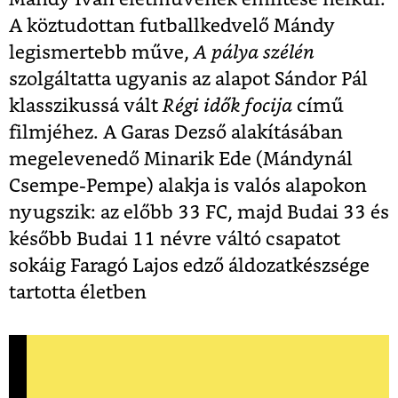
A köztudottan futballkedvelő Mándy
legismertebb műve,
A pálya szélén
szolgáltatta ugyanis az alapot Sándor Pál
klasszikussá vált
Régi idők focija
című
filmjéhez. A Garas Dezső alakításában
megelevenedő Minarik Ede (Mándynál
Csempe-Pempe) alakja is valós alapokon
nyugszik: az előbb 33 FC, majd Budai 33 és
később Budai 11 névre váltó csapatot
sokáig Faragó Lajos edző áldozatkészsége
tartotta életben