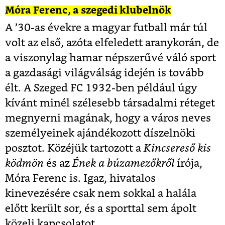
Móra Ferenc, a szegedi klubelnök
A ’30-as évekre a magyar futball már túl
volt az első, azóta elfeledett aranykorán, de
a viszonylag hamar népszerűvé váló sport
a gazdasági világválság idején is tovább
élt. A Szeged FC 1932-ben például úgy
kívánt minél szélesebb társadalmi réteget
megnyerni magának, hogy a város neves
személyeinek ajándékozott díszelnöki
posztot. Közéjük tartozott a
Kincsereső kis
ködmön
és az
Ének a búzamezőkről
írója,
Móra Ferenc is. Igaz, hivatalos
kinevezésére csak nem sokkal a halála
előtt került sor, és a sporttal sem ápolt
közeli kapcsolatot.