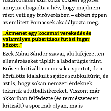
fiatalkorában szurkolás közben egyszer
annyira elragadta a hév, hogy majdnem
részt vett egy bíróverésben – ebben éppen
az említett Pomacsek akadályozta meg.
„Átmenet egy kocsmai verekedés és
valamilyen pubertásos futási inger
között.”
Ezek Márai Sándor szavai, aki kifejezetten
ellenérzéseket táplált a labdarúgás iránt.
Erősen kritizálta nemcsak a sportot, de a
körülötte kialakult sajátos szubkultúrát, és
azt is, hogy sokan nemzeti érdeknek
tekintik a futballsikereket. Viszont már
akkoriban felfedezte (és természetesen
kritizált) a sportnak olyan, ma is