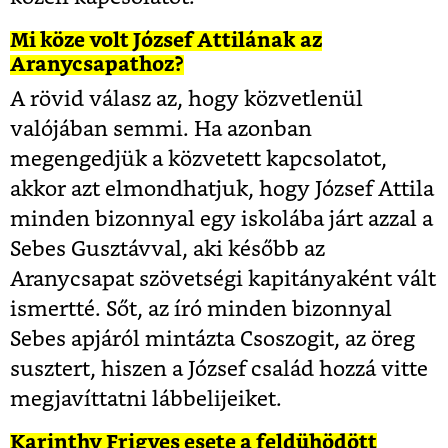
Mi köze volt József Attilának az
Aranycsapathoz?
A rövid válasz az, hogy közvetlenül
valójában semmi. Ha azonban
megengedjük a közvetett kapcsolatot,
akkor azt elmondhatjuk, hogy József Attila
minden bizonnyal egy iskolába járt azzal a
Sebes Gusztávval, aki később az
Aranycsapat szövetségi kapitányaként vált
ismertté. Sőt, az író minden bizonnyal
Sebes apjáról mintázta Csoszogit, az öreg
susztert, hiszen a József család hozzá vitte
megjavíttatni lábbelijeiket.
Karinthy Frigyes esete a feldühödött