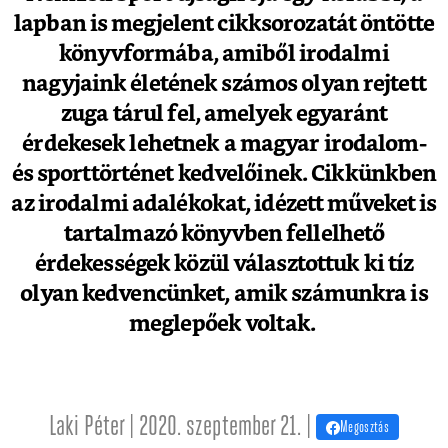
lapban is megjelent cikksorozatát öntötte
könyvformába, amiből irodalmi
nagyjaink életének számos olyan rejtett
zuga tárul fel, amelyek egyaránt
érdekesek lehetnek a magyar irodalom-
és sporttörténet kedvelőinek. Cikkünkben
az irodalmi adalékokat, idézett műveket is
tartalmazó könyvben fellelhető
érdekességek közül választottuk ki tíz
olyan kedvencünket, amik számunkra is
meglepőek voltak.
Laki Péter | 2020. szeptember 21. |
Megosztás