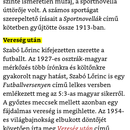
szinte ismeretlen műfaj, a sportnovella
úttörője volt. A számos sportágat
szerepeltető írásait a
Sportnovellák
című
kötetben gyűjtötte össze 1913-ban.
Vereség után
Szabó Lőrinc kifejezetten szerette a
futballt. Az 1927-es osztrák-magyar
mérkőzés több írónkra és költőnkre
gyakorolt nagy hatást, Szabó Lőrinc is egy
Futballversenyen
című lelkes versben
emlékezett meg az 5:3-as magyar sikerről.
A győztes meccsek mellett azonban egy
fájdalmas vereség is megihlette. Az 1954-
es világbajnokság elbukott döntőjét
követően írta meg
Vereség után
című