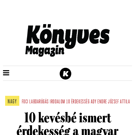
NAGY
FOCI
LABDARÚGÁS
IRODALOM
10 ÉRDEKESSÉG
ADY ENDRE
JÓZSEF ATTILA
10 kevésbé ismert
érdekesség a magyar