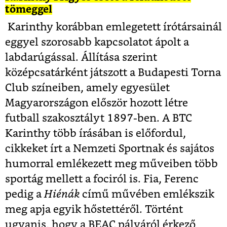
tömeggel
Karinthy korábban emlegetett írótársainál
eggyel szorosabb kapcsolatot ápolt a
labdarúgással. Állítása szerint
középcsatárként játszott a Budapesti Torna
Club színeiben, amely egyesület
Magyarországon először hozott létre
futball szakosztályt 1897-ben. A BTC
Karinthy több írásában is előfordul,
cikkeket írt a Nemzeti Sportnak és sajátos
humorral emlékezett meg műveiben több
sportág mellett a fociról is. Fia, Ferenc
pedig a
Hiénák
című művében emlékszik
meg apja egyik hőstettéről. Történt
ugyanis, hogy a BEAC pályáról érkező