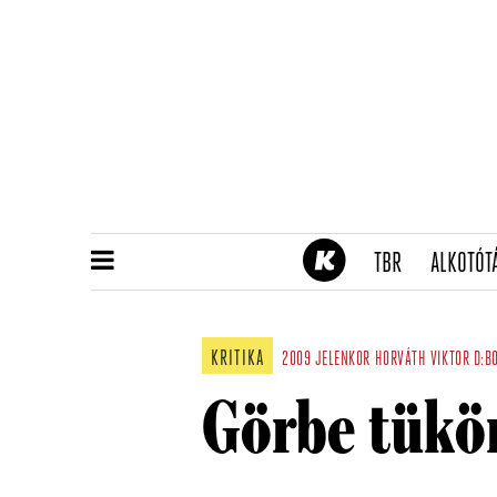
(CURRENT)
TBR
ALKOTÓT
KRITIKA
2009
JELENKOR
HORVÁTH VIKTOR
D:B
Görbe tükö