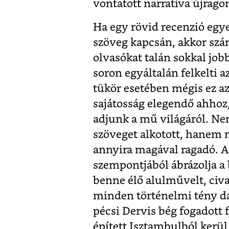
vontatott narratíva újrago
Ha egy rövid recenzió egy
szöveg kapcsán, akkor szám
olvasókat talán sokkal jobb
soron egyáltalán felkelti 
tükör esetében mégis ez a
sajátosság elegendő ahhoz,
adjunk a mű világáról. Ne
szöveget alkotott, hanem m
annyira magával ragadó. A
szempontjából ábrázolja a 
benne élő alulművelt, civ
minden történelmi tény da
pécsi Dervis bég fogadott f
épített Isztambulból kerül