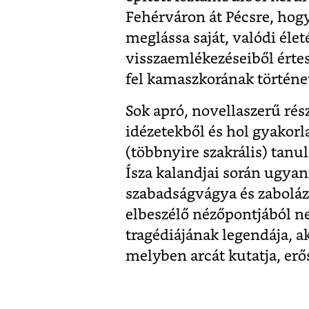
Fehérváron át Pécsre, hog
meglássa saját, valódi élet
visszaemlékezéseiből érte
fel kamaszkorának történe
Sok apró, novellaszerű rés
idézetekből és hol gyakorl
(többnyire szakrális) tanu
Ísza kalandjai során ugya
szabadságvágya és zabolázh
elbeszélő nézőpontjából ne
tragédiájának legendája, a
melyben arcát kutatja, erős