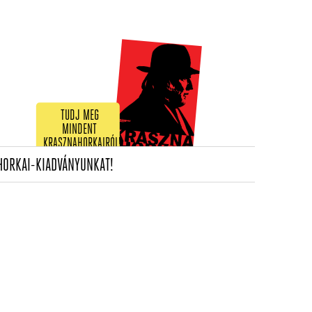
TUDJ MEG
MINDENT
KRASZNAHORKAIRÓL!
(CURRENT)
HORKAI-KIADVÁNYUNKAT!