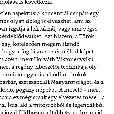
ndolása is következik.
etlen aspektusra koncentrál csupán egy
os olyan dolog is elveszhet, ami az
an izgatja a leírtaknál, vagy ami végső
az érdeklődésüket. Azt hiszem, a Török
z egy, kötelezően megemlítendő
 hogy átfogó ismertetés nélkül képet
m azért, mert Horváth Viktor egysíkú
ert a regény elbeszélői technikája oly’
 narráció ugyanis a hódító törökök
barbár, szétszabdalt Magyarországot, és a
akodó, pogány népeket. A mesélő – mert
cára ez mégiscsak egy élvezetes mese – a
ia, Ísza, aki a mítoszokból és legendákból
 a jóval földhözragadtabb Szegedre, majd