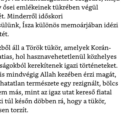
y ősei emlékeinek tükrében végül
ét. Minderről időskori
sülünk, Ísza különös memoárjában idézi
tét.
zből áll a Török tükör, amelyek Korán-
atias, hol hasznavehetetlenül közhelyes
lságokból kerekítenek igazi történeteket.
nis mindvégig Allah kezében érzi magát,
atatlan természete egy rezignált, bölcs
m más, mint az igaz utat kereső fiatal
ki túl későn döbben rá, hogy a tükör,
en torzít.