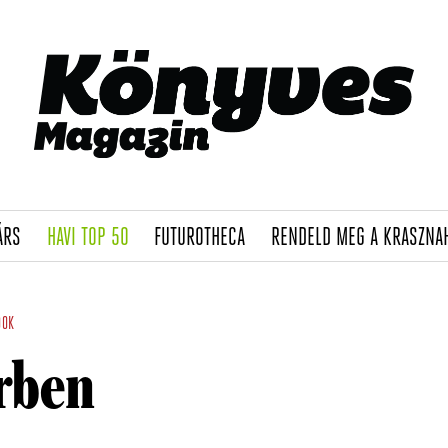
(CURRENT)
(CURRENT)
(CURRENT)
ÁRS
HAVI TOP 50
FUTUROTHECA
RENDELD MEG A KRASZNA
OOK
rben