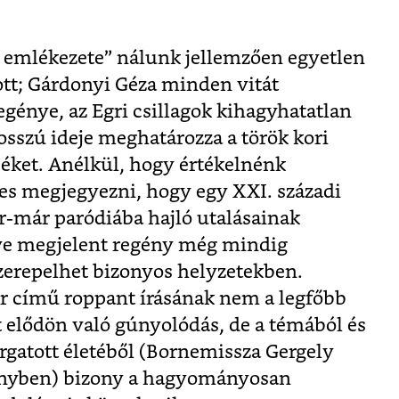
is emlékezete” nálunk jellemzően egyetlen
tt; Gárdonyi Géza minden vitát
egénye, az Egri csillagok kihagyhatatlan
sszú ideje meghatározza a török kori
éket. Anélkül, hogy értékelnénk
es megjegyezni, hogy egy XXI. századi
r-már paródiába hajló utalásainak
éve megjelent regény még mindig
erepelhet bizonyos helyzetekben.
r című roppant írásának nem a legfőbb
t elődön való gúnyolódás, de a témából és
forgatott életéből (Bornemissza Gergely
gényben) bizony a hagyományosan