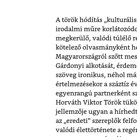
A török hódítás „kulturál
irodalmi műre korlátozódo
megkerülő, valódi túlélő r
kötelező olvasmányként ho
Magyarországról szőtt mes
Gárdonyi alkotását, érdem
szöveg ironikus, néhol má
értelmezésekor a száztíz 
egyenrangú partnerként sz
Horváth Viktor Török tükö
jellemzője ugyan a hírhed
az „eredeti” szereplők fel
valódi élettörténete a re