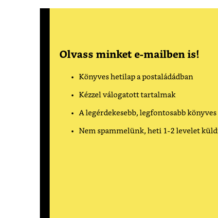
Olvass minket e-mailben is!
Könyves hetilap a postaládádban
Kézzel válogatott tartalmak
A legérdekesebb, legfontosabb könyves
Nem spammelünk, heti 1-2 levelet kül