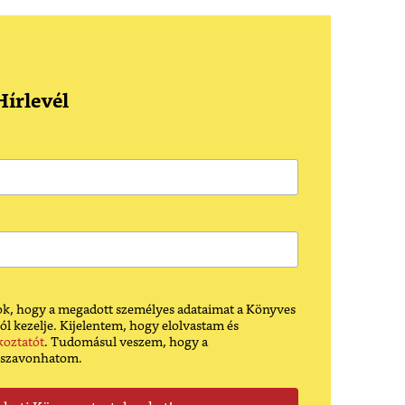
írlevél
k, hogy a megadott személyes adataimat a Könyves
ól kezelje. Kijelentem, hogy elolvastam és
koztatót
. Tudomásul veszem, hogy a
sszavonhatom.