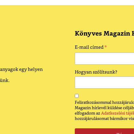
Könyves Magazin H
*
E-mail címed
 anyagok egy helyen
Hogyan szólítsunk?
dünk.
Feliratkozásommal hozzájárulo
Magazin hírlevél küldése céljáb
elfogadom az
Adatkezelési tájé
hozzájárulásomat bármikor vi