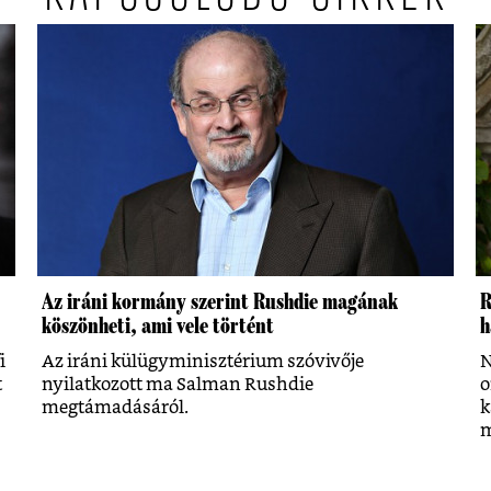
Az iráni kormány szerint Rushdie magának
R
köszönheti, ami vele történt
h
i
Az iráni külügyminisztérium szóvivője
N
t
nyilatkozott ma Salman Rushdie
o
megtámadásáról.
k
m