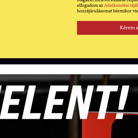
Magazin hírlevél küldése céljáb
elfogadom az
Adatkezelési tájé
hozzájárulásomat bármikor vi