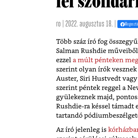
fel szolidar
ro | 2022. augusztus 18. |
Megoszt
Több száz író fog összegy
Salman Rushdie műveiből ol
ezzel
a múlt pénteken megk
szerint olyan írók veszne
Auster, Siri Hustvedt vagy
szerint péntek reggel a N
gyülekeznek majd, pontosa
Rushdie-ra késsel támadt 
tartandó pódiumbeszélget
Az író jelenleg is
kórházba