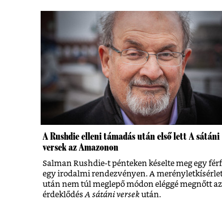
A Rushdie elleni támadás után első lett A sátáni
versek az Amazonon
Salman Rushdie-t pénteken késelte meg egy férf
egy irodalmi rendezvényen. A merényletkísérle
után nem túl meglepő módon eléggé megnőtt az
érdeklődés
A sátáni versek
után.