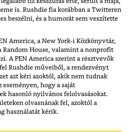
 legalább tíz késszúrás érte, sérült a mája,
szeme is. Rushdie fia korábban a Twitteren
es beszélni, és a humorát sem veszítette
EN America, a New York-i Közkönyvtár,
in Random House, valamint a nonprofit
zi. A PEN America szerint a résztvevők
 fel Rushdie műveiből, a rendezvényt
zet azt kéri azoktól, akik nem tudnak
z eseményen, hogy a saját
k hasonló nyilvános felolvasásokat.
leteken olvasnának fel, azoktól a
 használatát kérik.