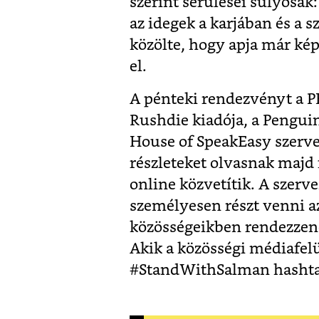
szerint sérülései súlyosak:
az idegek a karjában és a 
közölte, hogy apja már kép
el.
A pénteki rendezvényt a P
Rushdie kiadója, a Pengu
House of SpeakEasy szerve
részleteket olvasnak majd
online közvetítik. A szerve
személyesen részt venni a
közösségeikben rendezzene
Akik a közösségi médiafelü
#StandWithSalman hashtag