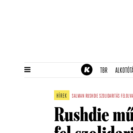
(CURRENT)
TBR
ALKOTÓT
HÍREK
SALMAN RUSHDIE
SZOLIDARITÁS
FELOLV
Rushdie mű