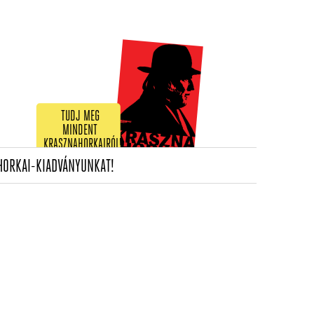
TUDJ MEG
MINDENT
KRASZNAHORKAIRÓL!
(CURRENT)
HORKAI-KIADVÁNYUNKAT!