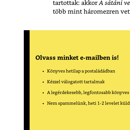
tartottak: akkor
A sátáni v
több mint háromezren vett
Olvass minket e-mailben is!
Könyves hetilap a postaládádban
Kézzel válogatott tartalmak
A legérdekesebb, legfontosabb könyves
Nem spammelünk, heti 1-2 levelet kül