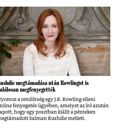
ushdie megtámadása után Rowlingot is
alálosan megfenyegették
yomoz a rendőrség egy J.K. Rowling elleni
nline fenyegetés ügyében, amelyet az író azután
apott, hogy egy posztban kiállt a pénteken
egtámadott Salman Rushdie mellett.