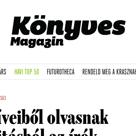
(CURRENT)
(CURRENT)
(CURRENT)
ÁRS
HAVI TOP 50
FUTUROTHECA
RENDELD MEG A KRASZNA
ASÁS
veiből olvasnak