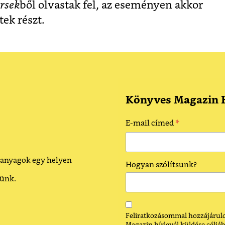
ersek
ből olvastak fel, az eseményen akkor
ek részt.
Könyves Magazin H
*
E-mail címed
 anyagok egy helyen
Hogyan szólítsunk?
dünk.
Feliratkozásommal hozzájárulo