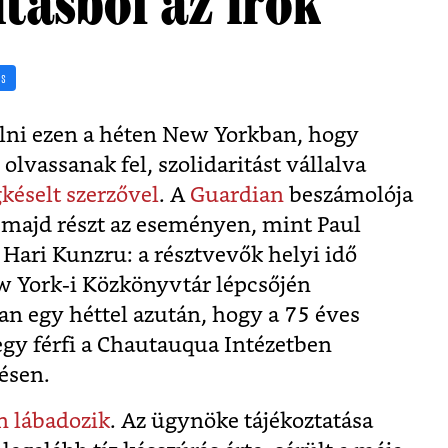
itásból az írók
ás
űlni ezen a héten New Yorkban, hogy
vassanak fel, szolidaritást vállalva
éselt szerzővel
. A
Guardian
beszámolója
k majd részt az eseményen, mint Paul
 Hari Kunzru: a résztvevők helyi idő
ew York-i Közkönyvtár lépcsőjén
n egy héttel azután, hogy a 75 éves
egy férfi a Chautauqua Intézetben
ésen.
n lábadozik
. Az ügynöke tájékoztatása