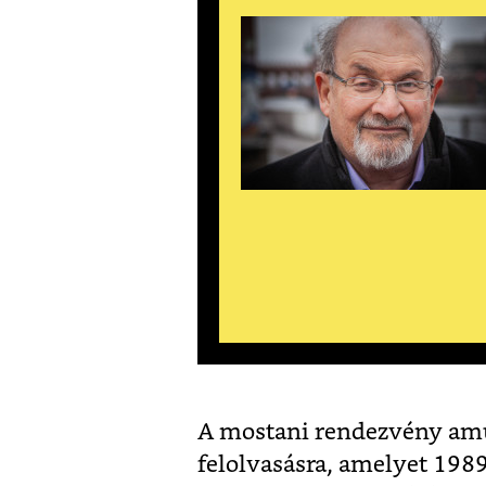
A mostani rendezvény amú
felolvasásra, amelyet 198