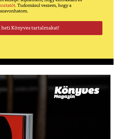
ól kezelje. Kijelentem, hogy elolvastam és
koztatót
. Tudomásul veszem, hogy a
sszavonhatom.