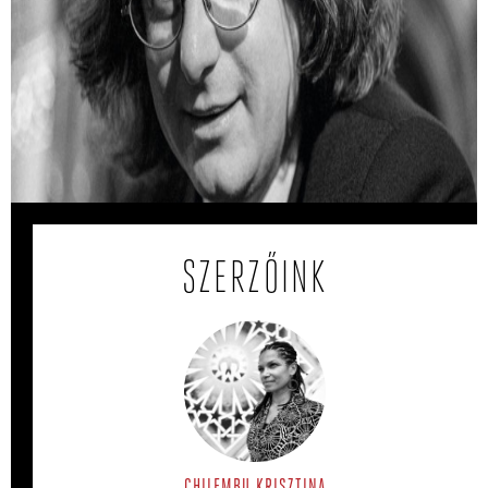
Hogyan készült Esterházy Péter legendás
Ottlik-másolata?
Esterházy Péter 1982-ben egy papírra lemásolta Ottlik
Géza kultikus regényét.
SZERZŐINK
CHILEMBU KRISZTINA