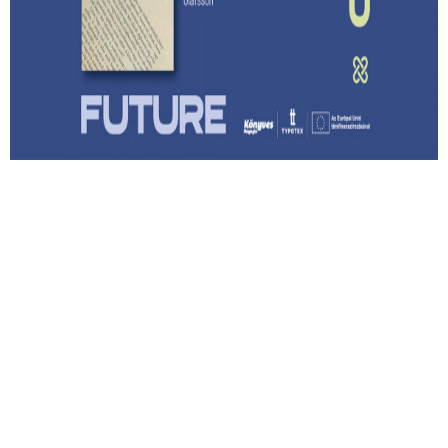
Lehet-e izgalmas egy
hagyatékfelszámolás? – Ragnar Helgi
Ólafsson: Apám könyvtára
Megmenthető-e a feledéstől mindaz, ami számunkra
értékes akkor, ha írunk róla?