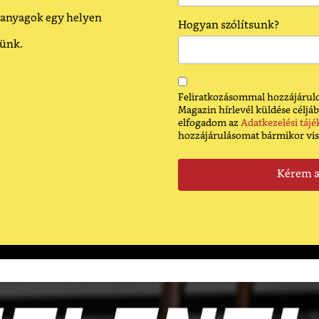
 anyagok egy helyen
Hogyan szólítsunk?
dünk.
Feliratkozásommal hozzájárulo
Magazin hírlevél küldése céljáb
elfogadom az
Adatkezelési tájé
hozzájárulásomat bármikor vi