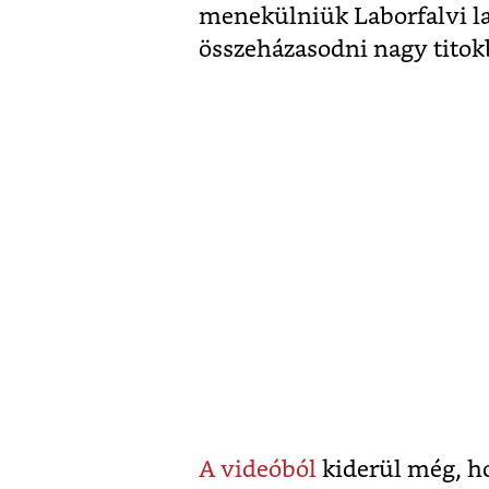
menekülniük Laborfalvi l
összeházasodni nagy titok
A videóból
kiderül még, ho