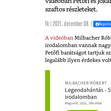
videóban Petőfi és Jóka
szaftos részleteket.
fk | 2021. december 08. |
Megosztá
A videóban
Milbacher Róbe
irodalomban vannak nagy i
Petőfi barátságot tartjuk s
legalább ilyen érdekes volt
MILBACHER RÓBERT
Legendahántás - 5
irodalomban
Magvető, 2021, 286 oldal