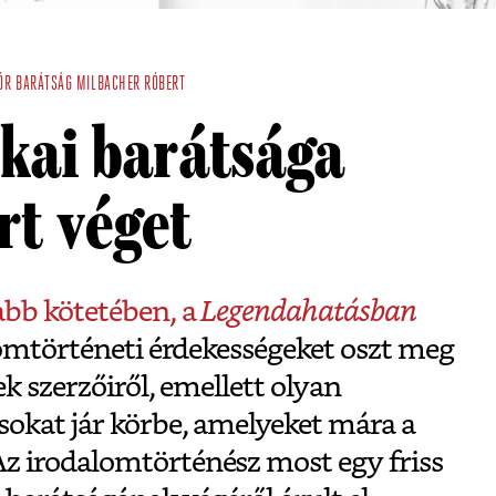
ÓR
BARÁTSÁG
MILBACHER RÓBERT
ókai barátsága
rt véget
abb kötetében, a
Legendahatásban
lomtörténeti érdekességeket oszt meg
ek szerzőiről, emellett olyan
sokat jár körbe, amelyeket mára a
z irodalomtörténész most egy friss