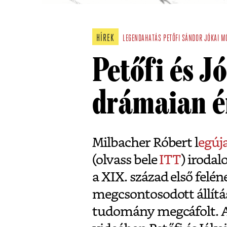
HÍREK
LEGENDAHATÁS
PETŐFI SÁNDOR
JÓKAI M
Petőfi és J
drámaian é
Milbacher Róbert l
egúj
(olvass bele
ITT
) iroda
a XIX. század első felén
megcsontosodott állítá
tudomány megcáfolt. A