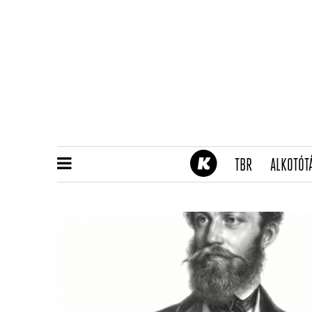
(CURRENT)
TBR
ALKOTÓT