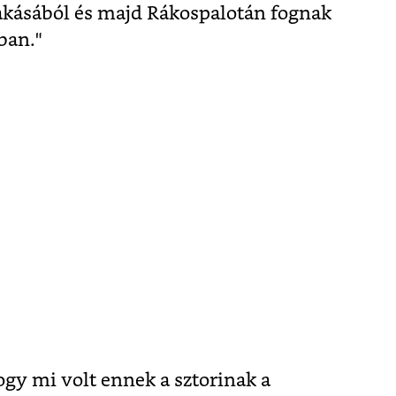
akásából és majd Rákospalotán fognak
ban."
gy mi volt ennek a sztorinak a