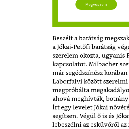
Megveszem
Beszélt a barátság megsza
a Jókai-Petőfi barátság vé
szerelem okozta, ugyanis P
kapcsolatot. Milbacher sze
már segédszínész korában 
Laborfalvi között szerelm
megpróbálta megakadályozn
ahová meghívták, botrányt 
Írt egy levelet Jókai nővé
segítsen. Végül ő is és Jók
lebeszélni az esküvőről az 