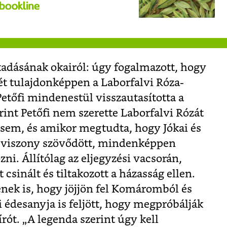
kadásának okairól: úgy fogalmazott, hogy
gét tulajdonképpen a Laborfalvi Róza-
etőfi mindenestül visszautasította a
rint Petőfi nem szerette Laborfalvi Rózát
sem, és amikor megtudta, hogy Jókai és
i viszony szövődött, mindenképpen
i. Állítólag az eljegyzési vacsorán,
csinált és tiltakozott a házasság ellen.
rének is, hogy jöjjön fel Komáromból és
ai édesanyja is feljött, hogy megpróbálják
írót. „A legenda szerint úgy kell