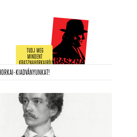
TUDJ MEG
MINDENT
KRASZNAHORKAIRÓL!
(CURRENT)
HORKAI-KIADVÁNYUNKAT!