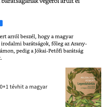
i barátságának végéről árult el
s
rt arról beszél, hogy a magyar
rodalmi barátságok, főleg az Arany-
zámon, pedig a Jókai-Petőfi barátság
.
0+1 tévhit a magyar