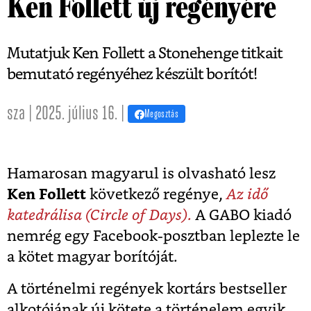
Ken Follett új regényére
Mutatjuk Ken Follett a Stonehenge titkait
bemutató regényéhez készült borítót!
sza | 2025. július 16. |
Megosztás
Hamarosan magyarul is olvasható lesz
Ken Follett
következő regénye,
Az idő
katedrálisa (Circle of Days).
A GABO kiadó
nemrég egy Facebook-posztban leplezte le
a kötet magyar borítóját.
A történelmi regények kortárs bestseller
alkotójának új kötete a történelem egyik