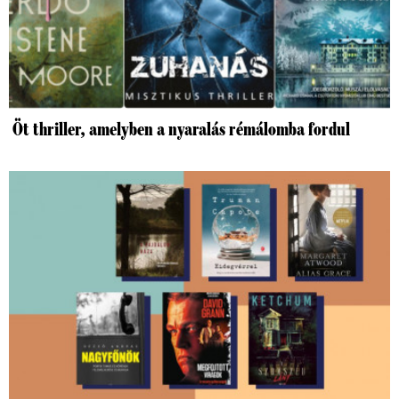
Öt thriller, amelyben a nyaralás rémálomba fordul