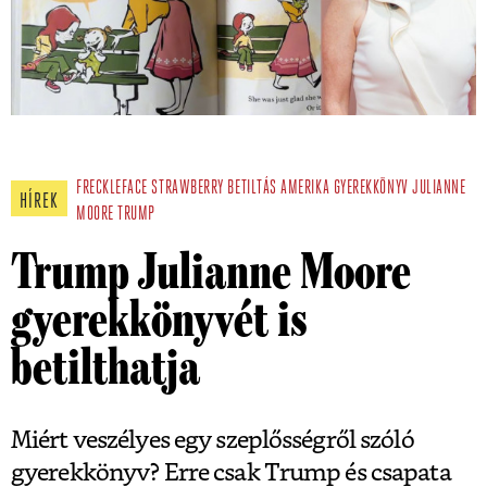
FRECKLEFACE STRAWBERRY
BETILTÁS
AMERIKA
GYEREKKÖNYV
JULIANNE
HÍREK
MOORE
TRUMP
Trump Julianne Moore
gyerekkönyvét is
betilthatja
Miért veszélyes egy szeplősségről szóló
gyerekkönyv? Erre csak Trump és csapata