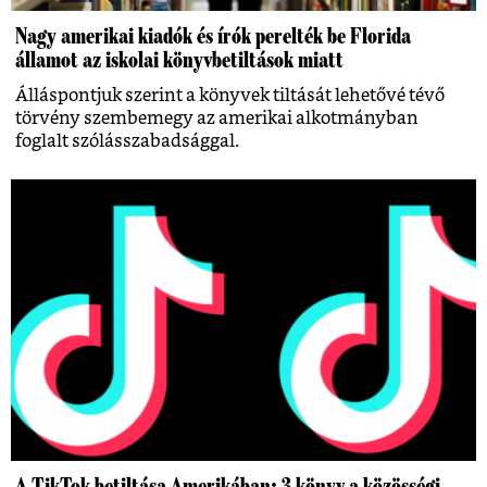
Nagy amerikai kiadók és írók perelték be Florida
államot az iskolai könyvbetiltások miatt
Álláspontjuk szerint a könyvek tiltását lehetővé tévő
törvény szembemegy az amerikai alkotmányban
foglalt szólásszabadsággal.
A TikTok betiltása Amerikában: 3 könyv a közösségi