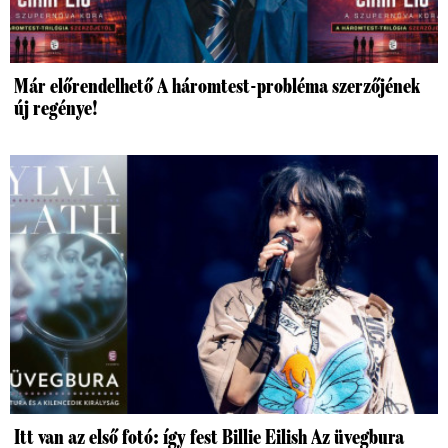
Már előrendelhető A háromtest-probléma szerzőjének
új regénye!
Itt van az első fotó: így fest Billie Eilish Az üvegbura