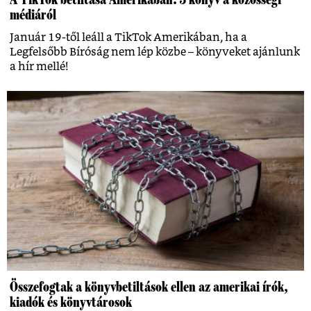
médiáról
Január 19-től leáll a TikTok Amerikában, ha a
Legfelsőbb Bíróság nem lép közbe – könyveket ajánlunk
a hír mellé!
Összefogtak a könyvbetiltások ellen az amerikai írók,
kiadók és könyvtárosok