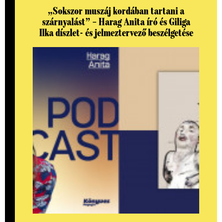
„Sokszor muszáj kordában tartani a
szárnyalást” – Harag Anita író és Giliga
Ilka díszlet- és jelmeztervező beszélgetése