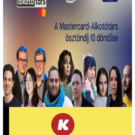
Kiválasztották a 2026-os Mastercard -
Alkotótárs ösztöndíj 10 döntősét!
Közülük kerül ki a két győztes.