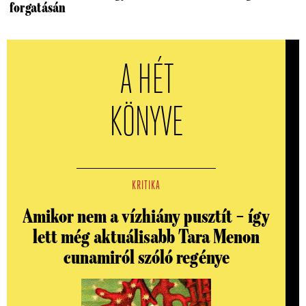
forgatásán
A HÉT
KÖNYVE
KRITIKA
Amikor nem a vízhiány pusztít – így
lett még aktuálisabb Tara Menon
cunamiról szóló regénye