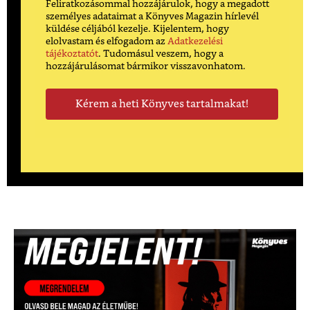
Feliratkozásommal hozzájárulok, hogy a megadott
személyes adataimat a Könyves Magazin hírlevél
küldése céljából kezelje. Kijelentem, hogy
elolvastam és elfogadom az
Adatkezelési
tájékoztatót
. Tudomásul veszem, hogy a
hozzájárulásomat bármikor visszavonhatom.