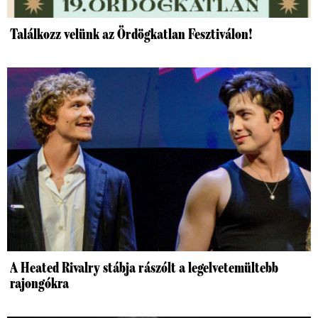
Találkozz velünk az Ördögkatlan Fesztiválon!
A Heated Rivalry stábja rászólt a legelvetemültebb
rajongókra