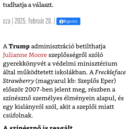
tudhatja a választ.
sza | 2025. február 20. |
Megosztás
A
Trump
adminisztráció betilthatja
Julianne Moore
szeplősségről szóló
gyerekkönyvét a védelmi minisztérium
által működtetett iskolákban. A
Freckleface
Strawberry
(magyarul kb: Szeplős Eper)
először 2007-ben jelent meg, részben a
színésznő személyes élményein alapul, és
egy kislányról szól, akit a szeplői miatt
csúfolnak.
A színésznő is reagált