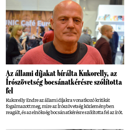
Az állami díjakat bírálta Kukorelly, az
Írószövetség bocsánatkérésre szólította
fel
Kukorelly Endre az állami díjakra vonatkozó kritikát
fogalmazott meg, mire az Írószövetség közleményben
reagált, és az elnökség bocsánatkérésre szólította fel az írót.