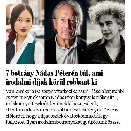
7 botrány Nádas Péterén túl, ami
irodalmi díjak körül robbant ki
Van, amikor a PC-ségen vitatkozik a zsűri – lásd a legutóbbi
esetet, melynek során Nádas Péter könyve is előkerült –,
máskor nyertesekről derülnek ki hazugságok,
ellentmondásos nézetek, sőt bűncselekmények. De az is
előfordul, hogy a díjat osztók óvatoskodnak túl egy
helyzetet. Ilyen irodalmi botrányokat gyűjtöttünk össze.