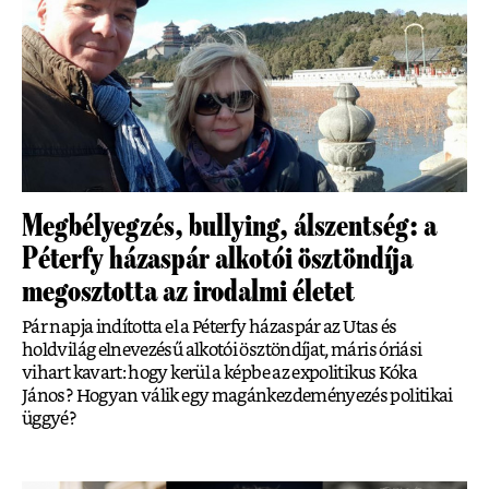
Megbélyegzés, bullying, álszentség: a
Péterfy házaspár alkotói ösztöndíja
megosztotta az irodalmi életet
Pár napja indította el a Péterfy házaspár az Utas és
holdvilág elnevezésű alkotói ösztöndíjat, máris óriási
vihart kavart: hogy kerül a képbe az expolitikus Kóka
János? Hogyan válik egy magánkezdeményezés politikai
üggyé?