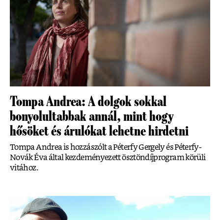
Tompa Andrea: A dolgok sokkal
bonyolultabbak annál, mint hogy
hősöket és árulókat lehetne hirdetni
Tompa Andrea is hozzászólt a Péterfy Gergely és Péterfy-
Novák Éva által kezdeményezett ösztöndíjprogram körüli
vitához.