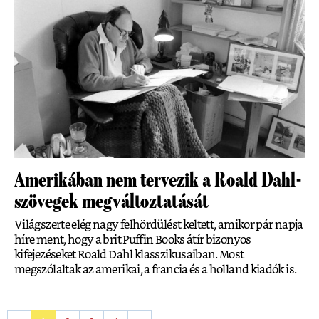
Amerikában nem tervezik a Roald Dahl-
szövegek megváltoztatását
Világszerte elég nagy felhördülést keltett, amikor pár napja
híre ment, hogy a brit Puffin Books átír bizonyos
kifejezéseket Roald Dahl klasszikusaiban. Most
megszólaltak az amerikai, a francia és a holland kiadók is.