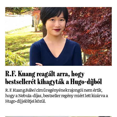
R.F. Kuang reagált arra, hogy
bestsellerét kihagyták a Hugo-díjból
R. F. Kuang
Bábel
című regényének rajongói nem értik,
hogy a Nebula-díjas, bestseller regény miért lett kizárva a
Hugo-díj jelöltjei közül.