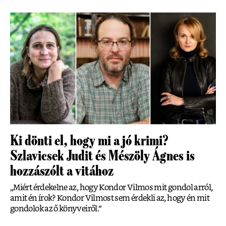
Ki dönti el, hogy mi a jó krimi?
Szlavicsek Judit és Mészöly Ágnes is
hozzászólt a vitához
„Miért érdekelne az, hogy Kondor Vilmos mit gondol arról,
amit én írok? Kondor Vilmost sem érdekli az, hogy én mit
gondolok az ő könyveiről.”