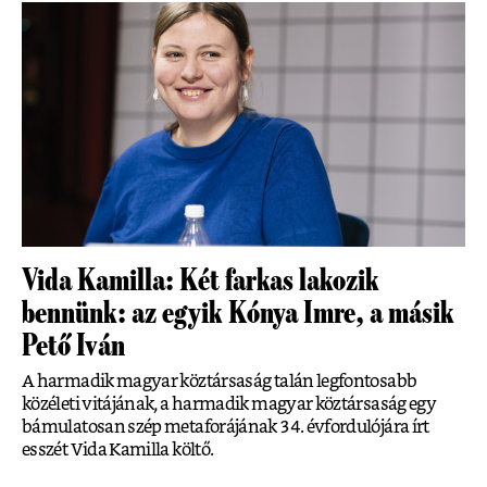
Vida Kamilla: Két farkas lakozik
bennünk: az egyik Kónya Imre, a másik
Pető Iván
A harmadik magyar köztársaság talán legfontosabb
közéleti vitájának, a harmadik magyar köztársaság egy
bámulatosan szép metaforájának 34. évfordulójára írt
esszét Vida Kamilla költő.