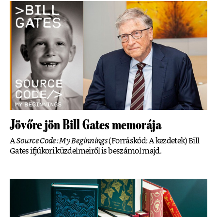
Jövőre jön Bill Gates memorája
A
Source Code: My Beginnings
(Forráskód: A kezdetek) Bill
Gates ifjúkori küzdelmeiről is beszámol majd.