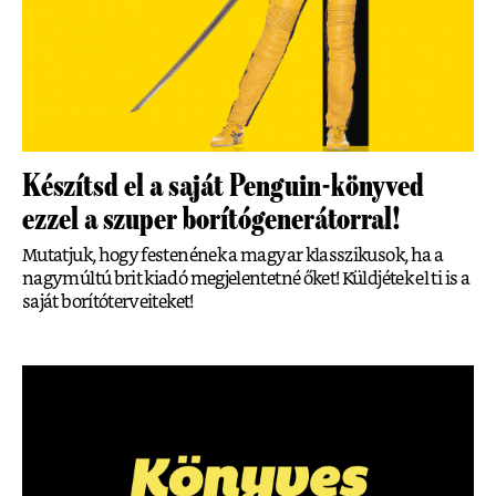
Készítsd el a saját Penguin-könyved
ezzel a szuper borítógenerátorral!
Mutatjuk, hogy festenének a magyar klasszikusok, ha a
nagymúltú brit kiadó megjelentetné őket! Küldjétek el ti is a
saját borítóterveiteket!