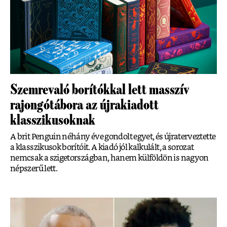
Szemrevaló borítókkal lett masszív
rajongótábora az újrakiadott
klasszikusoknak
A brit Penguin néhány éve gondolt egyet, és újraterveztette
a klasszikusok borítóit. A kiadó jól kalkulált, a sorozat
nemcsak a szigetországban, hanem külföldön is nagyon
népszerű lett.