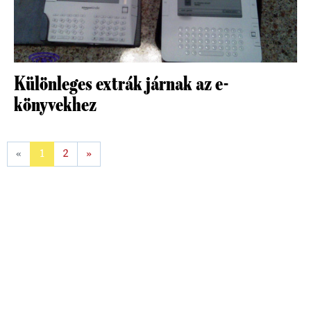
Különleges extrák járnak az e-
könyvekhez
«
1
2
»