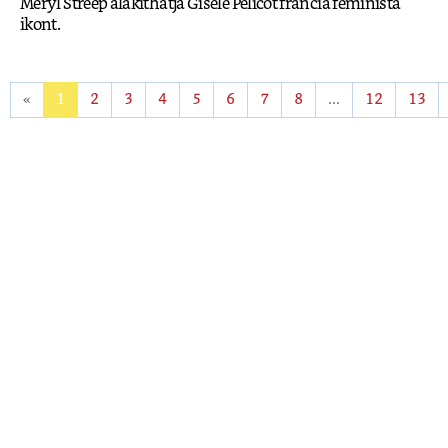
Meryl Streep alakíthatja Gisèle Pelicot francia feminista
ikont.
«
1
2
3
4
5
6
7
8
...
12
13