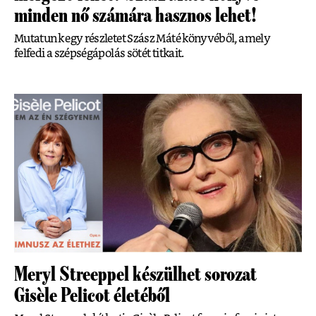
minden nő számára hasznos lehet!
Mutatunk egy részletet Szász Máté könyvéből, amely
felfedi a szépségápolás sötét titkait.
Meryl Streeppel készülhet sorozat
Gisèle Pelicot életéből