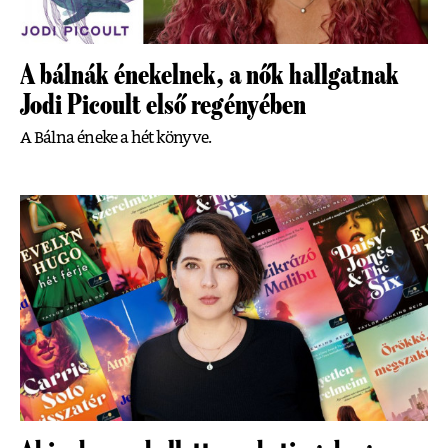
A bálnák énekelnek, a nők hallgatnak
Jodi Picoult első regényében
A Bálna éneke a hét könyve.