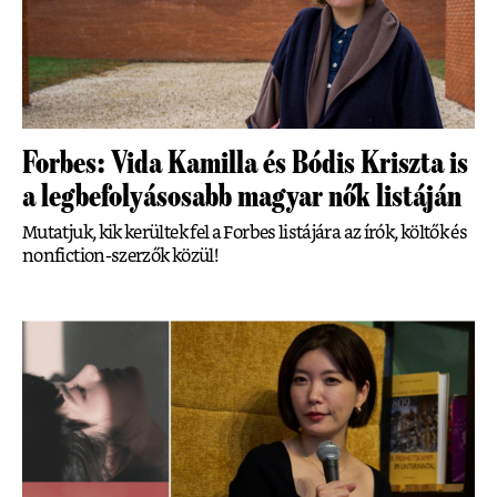
Forbes: Vida Kamilla és Bódis Kriszta is
a legbefolyásosabb magyar nők listáján
Mutatjuk, kik kerültek fel a Forbes listájára az írók, költők és
nonfiction-szerzők közül!