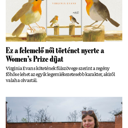
Ez a felemelő női történet nyerte a
Women’s Prize díjat
Virginia Evans kötetének fülszövege szerint a regény
főhőse lehet az egyik legemlékezetesebb karakter, akiről
valaha olvastál.