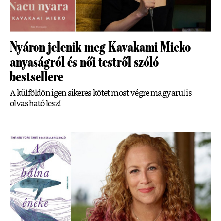
Nyáron jelenik meg Kavakami Mieko
anyaságról és női testről szóló
bestsellere
A külföldön igen sikeres kötet most végre magyarul is
olvasható lesz!