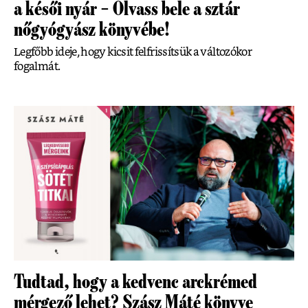
a késői nyár – Olvass bele a sztár
nőgyógyász könyvébe!
Legfőbb ideje, hogy kicsit felfrissítsük a változókor
fogalmát.
Tudtad, hogy a kedvenc arckrémed
mérgező lehet? Szász Máté könyve