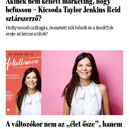
Akinek nem kellett marketing, hogy
befusson – Kicsoda Taylor Jenkins Reid
sztárszerző?
Hollywoodi csillogás, összetett női hősök és a BookTok
ereje: ez lenne a titok?
A változókor nem az „élet ősze”, hanem