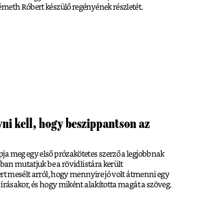
émeth Róbert készülő regényének részletét.
i kell, hogy beszippantson az
ja meg egy első prózakötetes szerző a legjobbnak
tban mutatjuk be a rövidlistára került
ert mesélt arról, hogy mennyire jó volt átmenni egy
írásakor, és hogy miként alakította magát a szöveg.