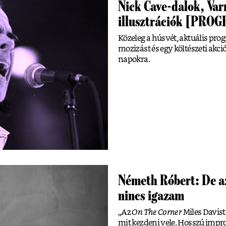
Nick Cave-dalok, Var
illusztrációk [PR
Közeleg a húsvét, aktuális pro
mozizást és egy költészeti akci
napokra.
Németh Róbert: De a
nincs igazam
„Az
On The Corner
Miles Davist
mit kezdeni vele. Hosszú impro