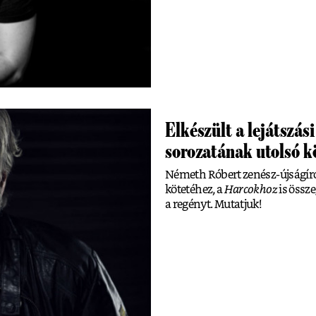
Elkészült a lejátszá
sorozatának utolsó k
Németh Róbert zenész-újságír
kötetéhez, a
Harcokhoz
is össze
a regényt. Mutatjuk!