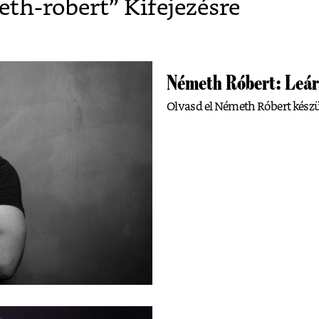
th-robert
” Kifejezésre
Németh Róbert: Leár
Olvasd el Németh Róbert készül