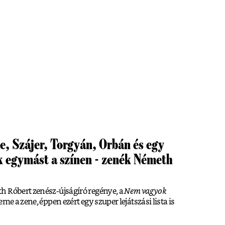
, Szájer, Torgyán, Orbán és egy
ák egymást a színen - zenék Németh
h Róbert zenész-újságíró regénye, a
Nem vagyok
e a zene, éppen ezért egy szuper lejátszási lista is