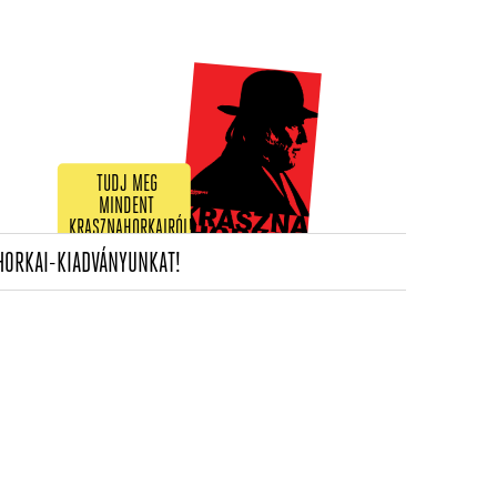
TUDJ MEG
MINDENT
KRASZNAHORKAIRÓL!
(CURRENT)
HORKAI-KIADVÁNYUNKAT!