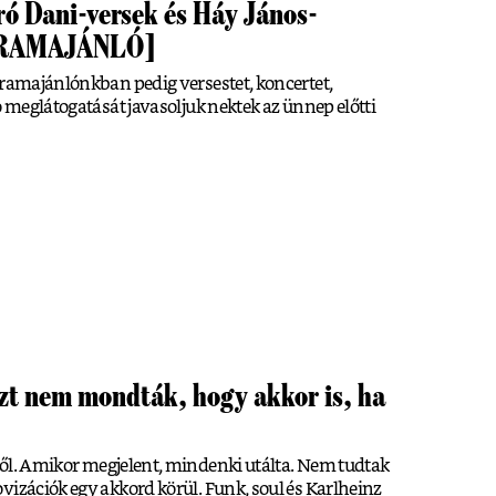
ró Dani-versek és Háy János-
OGRAMAJÁNLÓ]
gramajánlónkban pedig versestet, koncertet,
ó meglátogatását javasoljuk nektek az ünnep előtti
zt nem mondták, hogy akkor is, ha
ől. Amikor megjelent, mindenki utálta. Nem tudtak
vizációk egy akkord körül. Funk, soul és Karlheinz