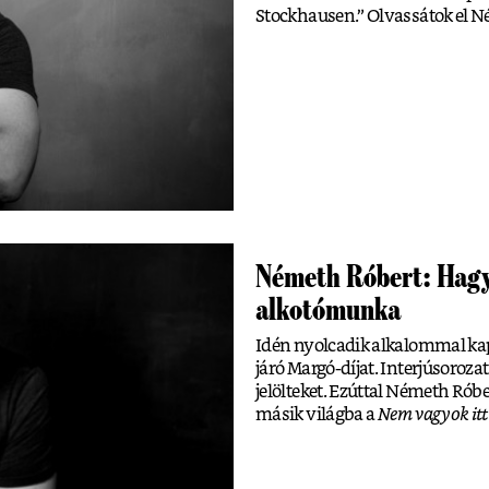
Stockhausen.” Olvassátok el N
Németh Róbert: Hagyn
alkotómunka
Idén nyolcadik alkalommal kap
járó Margó-díjat. Interjúsoroza
jelölteket. Ezúttal Németh Rób
másik világba a
Nem vagyok itt