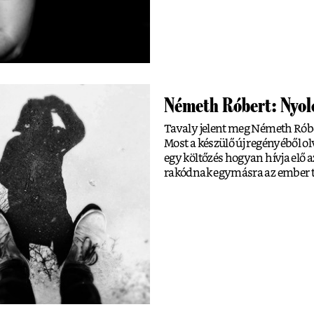
Németh Róbert: Nyol
Tavaly jelent meg Németh Róbe
Most a készülő új regényéből ol
egy költőzés hogyan hívja elő 
rakódnak egymásra az ember t