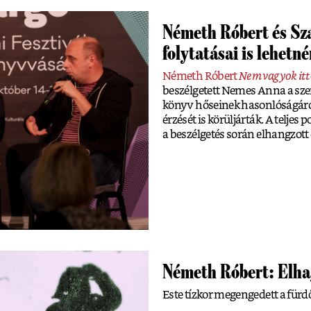
Németh Róbert és Sz
folytatásai is lehetn
Németh Róbert
Nem vagyok itt
beszélgetett Nemes Anna a szerz
könyv hőseinek hasonlóságáról,
érzését is körüljárták. A telj
a beszélgetés során elhangzot
Németh Róbert: Elhag
Este tízkor megengedett a für