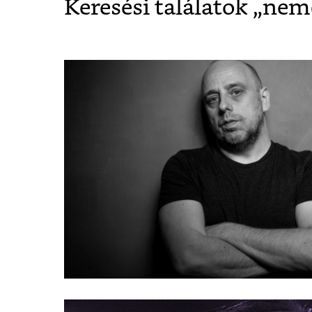
Keresési találatok „
neme