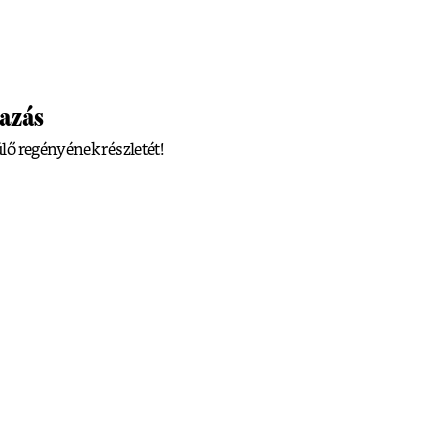
azás
ő regényének részletét!