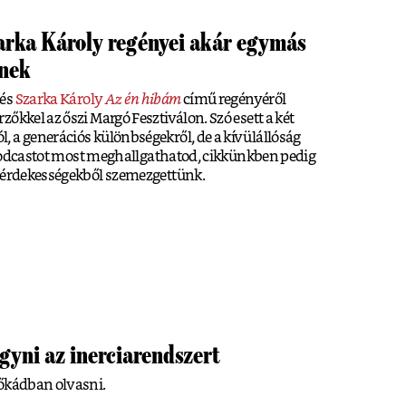
arka Károly regényei akár egymás
ének
és
Szarka Károly
Az én hibám
című regényéről
őkkel az őszi Margó Fesztiválon. Szó esett a két
 a generációs különbségekről, de a kívülállóság
es podcastot most meghallgathatod, cikkünkben pedig
t érdekességekből szemezgettünk.
yni az inerciarendszert
dőkádban olvasni.