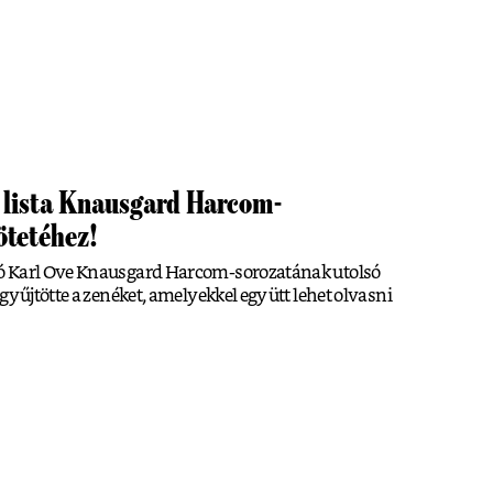
si lista Knausgard Harcom-
ötetéhez!
ó Karl Ove Knausgard Harcom-sorozatának utolsó
gyűjtötte a zenéket, amelyekkel együtt lehet olvasni