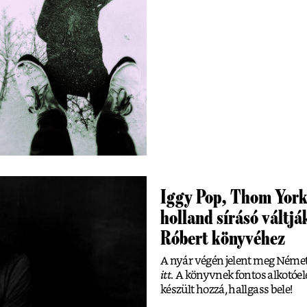
Iggy Pop, Thom Yorke
holland sírásó váltj
Róbert könyvéhez
A nyár végén jelent meg Német
itt.
A könyvnek fontos alkotóelem
készült hozzá, hallgass bele!