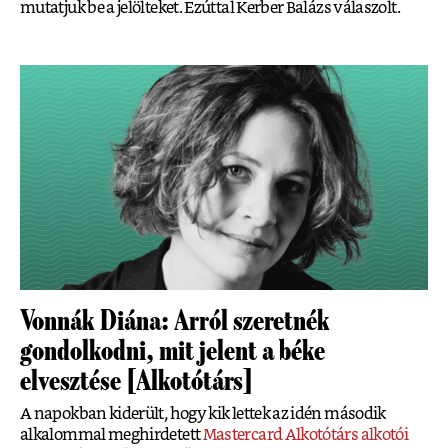
mutatjuk be a jelölteket. Ezúttal Kerber Balázs válaszolt.
Vonnák Diána: Arról szeretnék
gondolkodni, mit jelent a béke
elvesztése [Alkotótárs]
A napokban kiderült, hogy kik lettek az idén második
alkalommal meghirdetett
Mastercard Alkotótárs alkotói