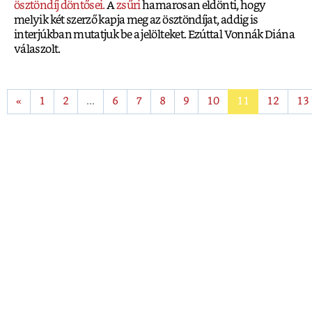
ösztöndíj döntősei.
A
zsűri
hamarosan eldönti, hogy
melyik két szerző kapja meg az ösztöndíjat, addig is
interjúkban mutatjuk be a jelölteket. Ezúttal Vonnák Diána
válaszolt.
«
1
2
...
6
7
8
9
10
11
12
13