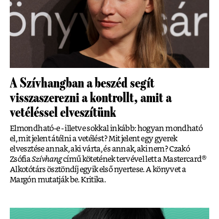
A Szívhangban a beszéd segít
visszaszerezni a kontrollt, amit a
vetéléssel elveszítünk
Elmondható-e - illetve sokkal inkább: hogyan mondható
el, mit jelent átélni a vetélést? Mit jelent egy gyerek
elvesztése annak, aki várta, és annak, aki nem? Czakó
Zsófia
Szívhang
című kötetének tervével lett a Mastercard®
Alkotótárs ösztöndíj egyik első nyertese. A könyvet a
Margón mutatják be. Kritika.