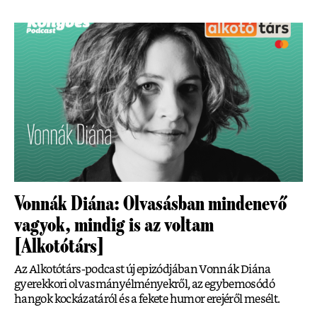
Vonnák Diána: Olvasásban mindenevő
vagyok, mindig is az voltam
[Alkotótárs]
Az Alkotótárs-podcast új epizódjában Vonnák Diána
gyerekkori olvasmányélményekről, az egybemosódó
hangok kockázatáról és a fekete humor erejéről mesélt.