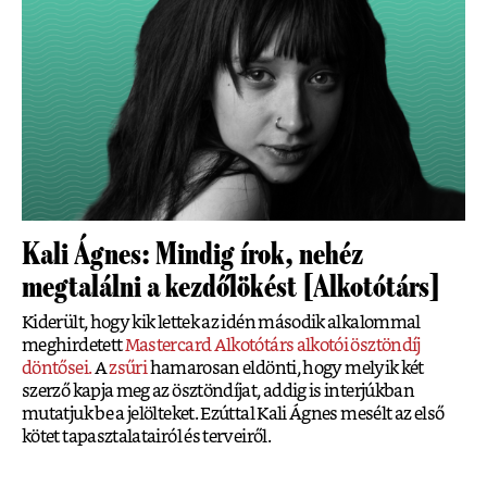
Kali Ágnes: Mindig írok, nehéz
megtalálni a kezdőlökést [Alkotótárs]
Kiderült, hogy kik lettek az idén második alkalommal
meghirdetett
Mastercard Alkotótárs alkotói ösztöndíj
döntősei.
A
zsűri
hamarosan eldönti, hogy melyik két
szerző kapja meg az ösztöndíjat, addig is interjúkban
mutatjuk be a jelölteket. Ezúttal Kali Ágnes mesélt az első
kötet tapasztalatairól és terveiről.