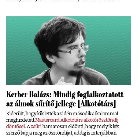
Kerber Balázs: Mindig foglalkoztatott
az álmok sűrítő jellege [Alkotótárs]
Kiderült, hogy kik lettek az idén második alkalommal
meghirdetett
Mastercard Alkotótárs alkotói ösztöndíj
döntősei.
A
zsűri
hamarosan eldönti, hogy melyik két
szerző kapja meg az ösztöndíjat, addig is interjúkban