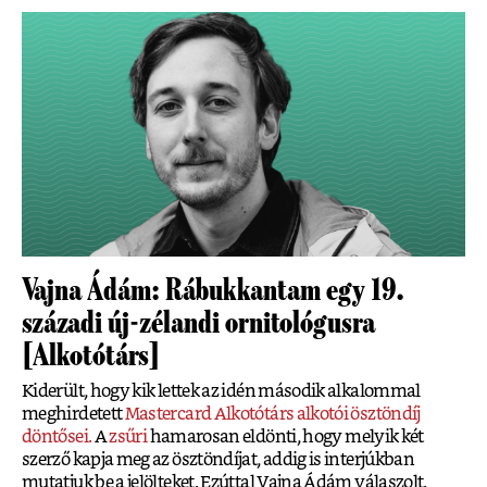
Vajna Ádám: Rábukkantam egy 19.
századi új-zélandi ornitológusra
[Alkotótárs]
Kiderült, hogy kik lettek az idén második alkalommal
meghirdetett
Mastercard Alkotótárs alkotói ösztöndíj
döntősei.
A
zsűri
hamarosan eldönti, hogy melyik két
szerző kapja meg az ösztöndíjat, addig is interjúkban
mutatjuk be a jelölteket. Ezúttal Vajna Ádám válaszolt.