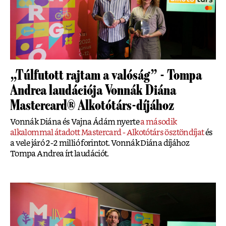
„Túlfutott rajtam a valóság” - Tompa
Andrea laudációja Vonnák Diána
Mastercard® Alkotótárs-díjához
Vonnák Diána és Vajna Ádám nyerte
a második
alkalommal átadott Mastercard - Alkotótárs ösztöndíjat
és
a vele járó 2-2 millió forintot. Vonnák Diána díjához
Tompa Andrea írt laudációt.