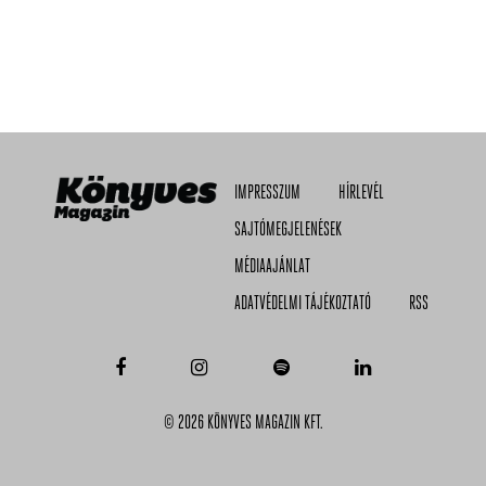
IMPRESSZUM
HÍRLEVÉL
SAJTÓMEGJELENÉSEK
MÉDIAAJÁNLAT
ADATVÉDELMI TÁJÉKOZTATÓ
RSS
© 2026 KÖNYVES MAGAZIN KFT.