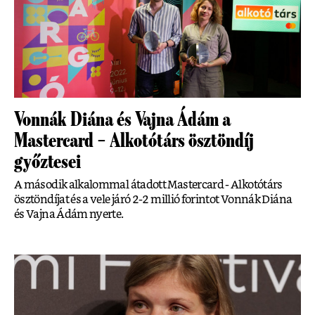
Vonnák Diána és Vajna Ádám a
Mastercard – Alkotótárs ösztöndíj
győztesei
A második alkalommal átadott Mastercard - Alkotótárs
ösztöndíjat és a vele járó 2-2 millió forintot Vonnák Diána
és Vajna Ádám nyerte.