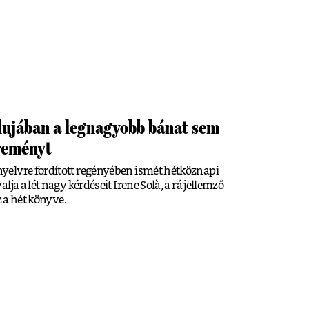
alujában a legnagyobb bánat sem
 reményt
elvre fordított regényében ismét hétköznapi
ja a lét nagy kérdéseit Irene Solà, a rá jellemző
z a hét könyve.