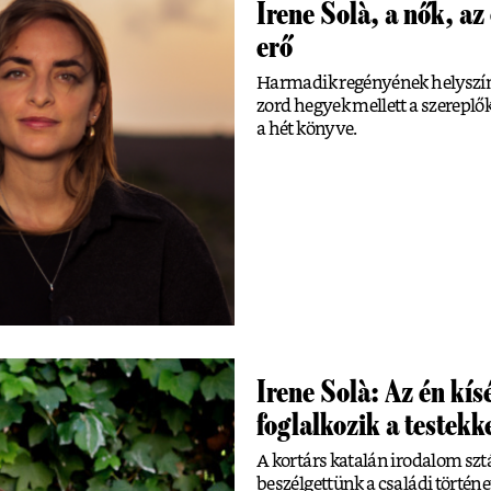
Irene Solà, a nők, az
erő
Harmadik regényének helyszíné
zord hegyek mellett a szereplők
a hét könyve.
Irene Solà: Az én kí
foglalkozik a testekk
A kortárs katalán irodalom sztá
beszélgettünk a családi történet