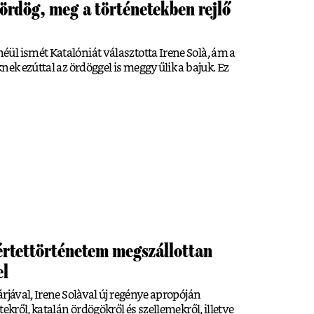
 ördög, meg a történetekben rejlő
ül ismét Katalóniát választotta Irene Solà, ám a
nek ezúttal az ördöggel is meggyűlik a bajuk. Ez
sértettörténetem megszállottan
el
rjával, Irene Solàval új regénye apropóján
ekről, katalán ördögökről és szellemekről, illetve