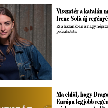
Visszatér a katalán 
Irene Solà új regényé
Ez a hazánkban is nagy népsze
prózakötete.
Ma eldől, hogy Drago
Európa legjobb regény