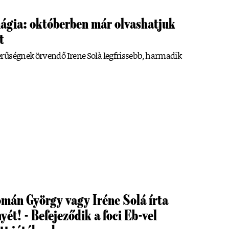
mágia: októberben már olvashatjuk
t
rűségnek örvendő Irene Solà legfrissebb, harmadik
mán György vagy Iréne Solá írta
ét! - Befejeződik a foci Eb-vel