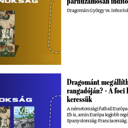
párhuzamosan indíto
Dragomán György vs. Iréne Sol
Dragománt megállíth
rangadóján? - A foci 
keressük
A németországi futball Európa
Eb is, amin Európa legjobb re
Spanyolország-Franciaország.