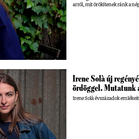
arról, mit örökítenek ránk a né
Irene Solà új regényé
ördöggel. Mutatunk a
Irene Solà évszázadok emlékeit 