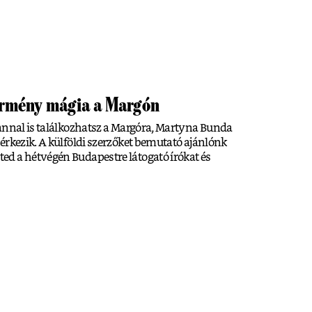
 örmény mágia a Margón
annal is találkozhatsz a Margóra, Martyna Bunda
érkezik. A külföldi szerzőket bemutató ajánlónk
d a hétvégén Budapestre látogató írókat és