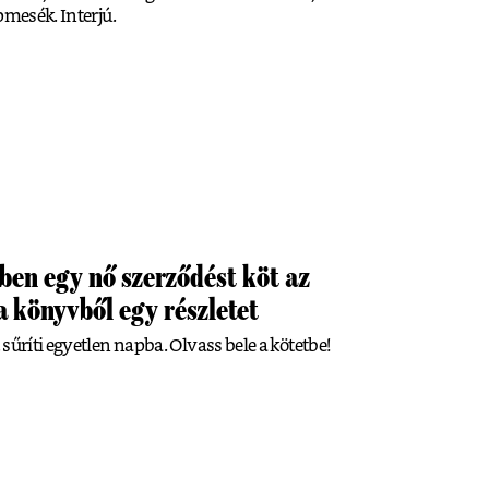
pmesék. Interjú.
ben egy nő szerződést köt az
 könyvből egy részletet
sűríti egyetlen napba. Olvass bele a kötetbe!