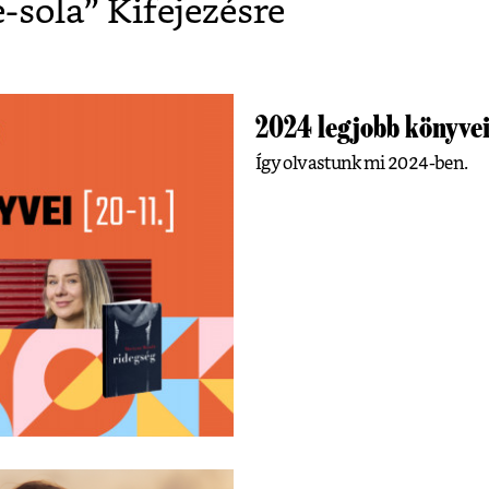
e-sola
” Kifejezésre
2024 legjobb könyvei
Így olvastunk mi 2024-ben.