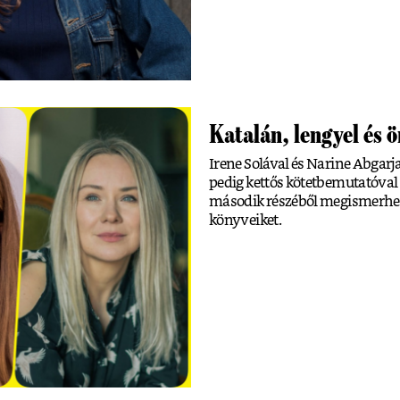
Katalán, lengyel és
Irene Solával és Narine Abgarj
pedig kettős kötetbemutatóval 
második részéből megismerhete
könyveiket.