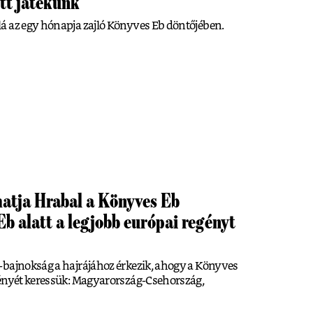
tt játékunk
á az egy hónapja zajló Könyves Eb döntőjében.
atja Hrabal a Könyves Eb
Eb alatt a legjobb európai regényt
-bajnokság a hajrájához érkezik, ahogy a Könyves
gényét keressük: Magyarország-Csehország,