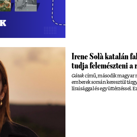
Irene Solà katalán f
tudja felemészteni a
Gátak
című, második magyar ny
emberek sorsán keresztül tárgyal
líraisággal és együttérzéssel. E