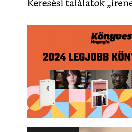
Keresési találatok „
iren