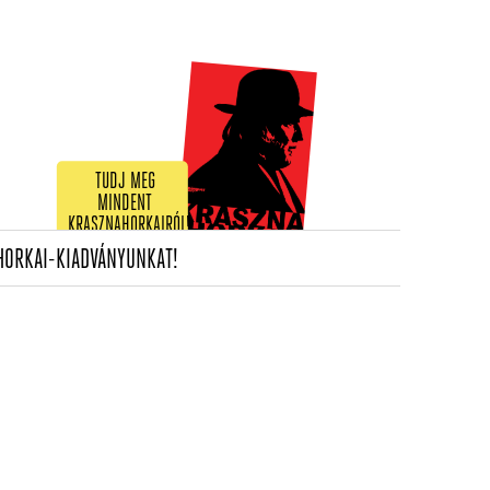
TUDJ MEG
MINDENT
KRASZNAHORKAIRÓL!
(CURRENT)
HORKAI-KIADVÁNYUNKAT!