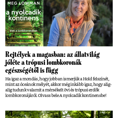
Rejtélyek a magasban: az állatvilág
jóléte a trópusi lombkoronák
egészségétől is függ
Ha igaz a mondás, hogy jobban ismerjük a Hold felszínét,
mint az óceánok mélyét, akkor még inkább igaz, hogy alig-
alig tudunk valamit a mérsékelt övi és trópusi erdők
lombkoronájáról. Olvass bele A nyolcadik kontinensbe!