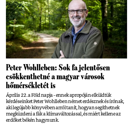
Peter Wohlleben: Sok fa jelentősen
csökkenthetné a magyar városok
hőmérsékletét is
Április 22. a Föld napja - ennek apropóján elküldtük
kérdéseinket Peter Wohlleben német erdésznek és írónak,
aki legújabb könyvében arról tanít, hogyan segíthetnek
megküzdeni a fák a klímaváltozással, és miért kellene az
erdőket békén hagynunk.