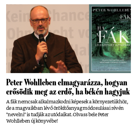
Peter Wohlleben elmagyarázza, hogyan
erősödik meg az erdő, ha békén hagyjuk
A fák nemcsak alkalmazkodni képesek a környezetükhöz,
de a magvaikban lévő örökítőanyag módosulásai révén
"nevelni" is tudják az utódaikat. Olvass bele Peter
Wohlleben új könyvébe!