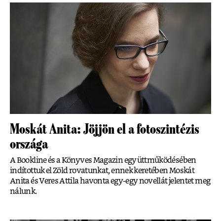
Moskát Anita: Jöjjön el a fotoszintézis
országa
A Bookline és a Könyves Magazin együttműködésében
indítottuk el Zöld rovatunkat, ennek keretében Moskát
Anita és Veres Attila havonta egy-egy novellát jelentet meg
nálunk.