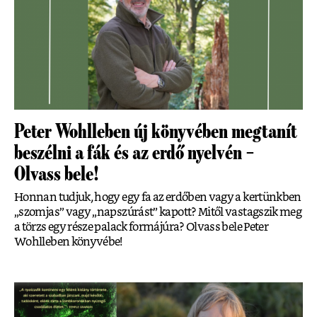
Peter Wohlleben új könyvében megtanít
beszélni a fák és az erdő nyelvén –
Olvass bele!
Honnan tudjuk, hogy egy fa az erdőben vagy a kertünkben
„szomjas” vagy „napszúrást” kapott? Mitől vastagszik meg
a törzs egy része palack formájúra? Olvass bele Peter
Wohlleben könyvébe!