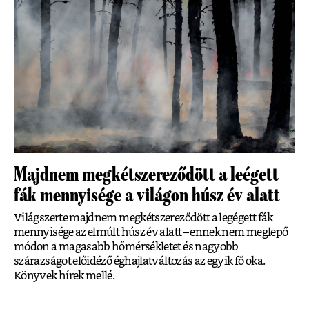
Majdnem megkétszereződött a leégett
fák mennyisége a világon húsz év alatt
Világszerte majdnem megkétszereződött a legégett fák
mennyisége az elmúlt húsz év alatt – ennek nem meglepő
módon a magasabb hőmérsékletet és nagyobb
szárazságot előidéző éghajlatváltozás az egyik fő oka.
Könyvek hírek mellé.