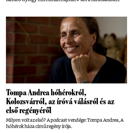
Tompa Andrea hóhérokról,
Kolozsvárról, az íróvá válásról és az
első regényéről
Milyen volt az első? A podcast vendége: Tompa Andrea, A
hóhérok háza című regény írója.