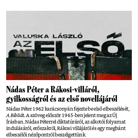
Nádas Péter a Rákosi-villáról,
gyilkosságról és az első novellájáról
Nádas Péter 1962 karácsonyán fejezte be első elbeszélését,
A Bibliá
t. A szöveg először 1965-ben jelent meg az Új
Írásban. Nádas Péterrel diktatúráról, az alkotói folyamat
indulásáról, erőszakról, Rákosi villájáról és egy megbánt
elbeszélői nézőpontról beszélgettünk.