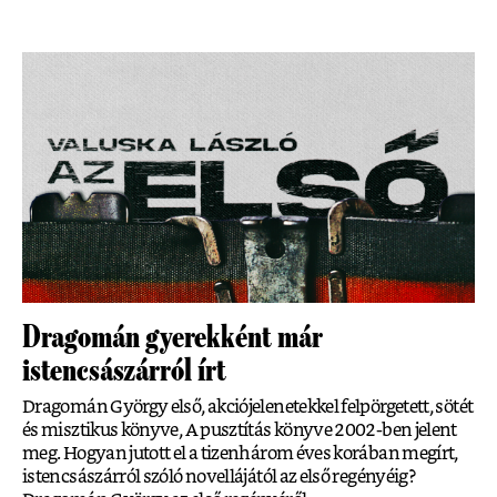
Dragomán gyerekként már
istencsászárról írt
Dragomán György első, akciójelenetekkel felpörgetett, sötét
és misztikus könyve, A pusztítás könyve 2002-ben jelent
meg. Hogyan jutott el a tizenhárom éves korában megírt,
istencsászárról szóló novellájától az első regényéig?