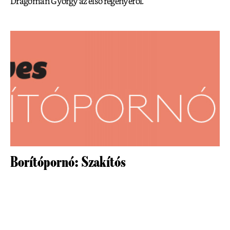
Dragomán György az első regényéről.
Borítópornó: Szakítós