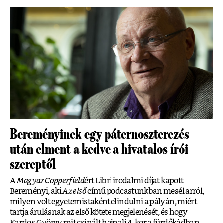
Bereményinek egy páternoszterezés
után elment a kedve a hivatalos írói
szereptől
A
Magyar Copperfield
ért Libri irodalmi díjat kapott
Bereményi, aki
Az első
című podcastunkban mesél arról,
milyen volt egyetemistaként elindulni a pályán, miért
tartja árulásnak az első kötete megjelenését, és hogy
Kardos György mit csinált hajnali 4-kor a fürdőkádban.