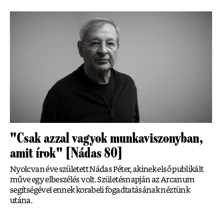
"Csak azzal vagyok munkaviszonyban,
amit írok" [Nádas 80]
Nyolcvan éve született Nádas Péter, akinek első publikált
műve egy elbeszélés volt. Születésnapján az Arcanum
segítségével ennek korabeli fogadtatásának néztünk
utána.