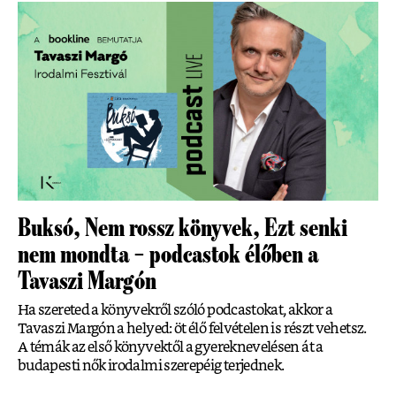
Buksó, Nem rossz könyvek, Ezt senki
nem mondta – podcastok élőben a
Tavaszi Margón
Ha szereted a könyvekről szóló podcastokat, akkor a
Tavaszi Margón a helyed: öt élő felvételen is részt vehetsz.
A témák az első könyvektől a gyereknevelésen át a
budapesti nők irodalmi szerepéig terjednek.