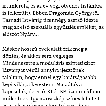
írtunk róla, és az év végi ötvenes listánkra
is felkerült). Ebben Dragomán Györgytől
Tasnádi Istvánig tizennégy szerző idézte
meg az első szexuális együttlét emlékét, az
előszót Nyáry...
Máskor hosszú évek alatt érik meg a
döntés, és akkor sem végleges.
Mindenesetre a moduláris szintetizátor
látványát végül annyira ijesztőnek
találtam, hogy ennél egy barátságosabb
képi világot kerestem. Maradtak a
kapcsolók, de csak KI és BE üzemmódban
működnek. Így az összkép színes lehetett
és a sok egyforma elem tükrözi, hogy