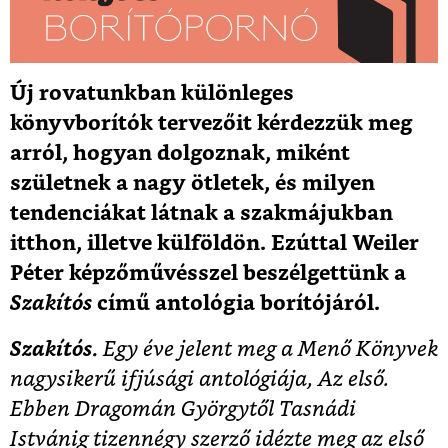
Új rovatunkban különleges
könyvborítók tervezőit kérdezzük meg
arról, hogyan dolgoznak, miként
születnek a nagy ötletek, és milyen
tendenciákat látnak a szakmájukban
itthon, illetve külföldön. Ezúttal Weiler
Péter képzőművésszel beszélgettünk a
Szakítós
című antológia borítójáról.
Szakítós.
Egy éve jelent meg a Menő Könyvek
nagysikerű ifjúsági antológiája, Az első.
Ebben Dragomán Györgytől Tasnádi
Istvánig tizennégy szerző idézte meg az első