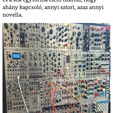
ahány kapcsoló, annyi sztori, azaz annyi
novella.