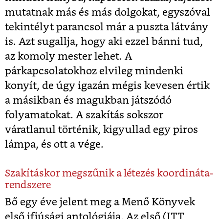
mutatnak más és más dolgokat, egyszóval
tekintélyt parancsol már a puszta látvány
is. Azt sugallja, hogy aki ezzel bánni tud,
az komoly mester lehet. A
párkapcsolatokhoz elvileg mindenki
konyít, de úgy igazán mégis kevesen értik
a másikban és magukban játszódó
folyamatokat. A szakítás sokszor
váratlanul történik, kigyullad egy piros
lámpa, és ott a vége.
Szakításkor megszűnik a létezés koordináta-
rendszere
Bő egy éve jelent meg a Menő Könyvek
első ifjúsági antológiája, Az első (ITT