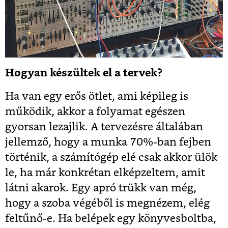
Hogyan készültek el a tervek?
Ha van egy erős ötlet, ami képileg is
működik, akkor a folyamat egészen
gyorsan lezajlik. A tervezésre általában
jellemző, hogy a munka 70%-ban fejben
történik, a számítógép elé csak akkor ülök
le, ha már konkrétan elképzeltem, amit
látni akarok. Egy apró trükk van még,
hogy a szoba végéből is megnézem, elég
feltűnő-e. Ha belépek egy könyvesboltba,