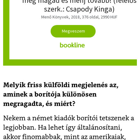
meg magad és menj tovább! (felelős
szerk.: Csapody Kinga)
Menő Könyvek, 2018, 376 oldal, 2990 HUF
Melyik friss külföldi megjelenés az,
aminek a
borít
ója különösen
megragadta, és miért?
Nekem a német kiadók borítói tetszenek a
legjobban. Ha lehet így általánosítani,
akkor finomabbak, mint az amerikaiak,