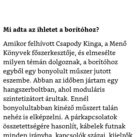
Mi adta az ihletet a borítóhoz?
Amikor felhívott Csapody Kinga, a Menő
Könyvek főszerkesztője, és elmesélte
milyen témán dolgoznak, a borítóhoz
egyből egy bonyolult műszer jutott
eszembe. Abban az időben jártam egy
hangszerboltban, ahol moduláris
szintetizátort árultak. Ennél
bonyolultabban kinéző műszert talán
nehéz is elképzelni. A párkapcsolatok
összetettségére hasonlít, kábelek futnak
minden irányba, kapcsolók százai, kijelzők