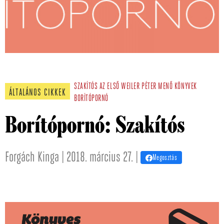
SZAKÍTÓS
AZ ELSŐ
WEILER PÉTER
MENŐ KÖNYVEK
ÁLTALÁNOS CIKKEK
BORÍTÓPORNÓ
Borítópornó: Szakítós
Forgách Kinga | 2018. március 27. |
Megosztás