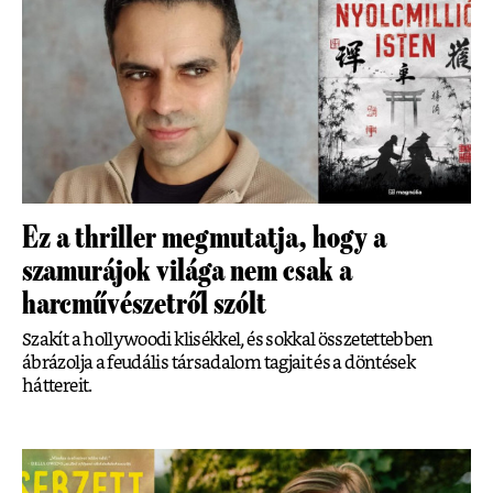
Ez a thriller megmutatja, hogy a
szamurájok világa nem csak a
harcművészetről szólt
Szakít a hollywoodi klisékkel, és sokkal összetettebben
ábrázolja a feudális társadalom tagjait és a döntések
háttereit.