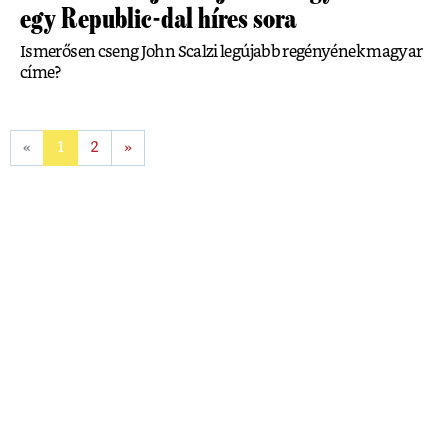
egy Republic-dal híres sora
Ismerősen cseng John Scalzi legújabb regényének magyar
címe?
«
1
2
»