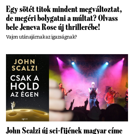
Egy sötét titok mindent megváltoztat,
de megéri bolygatni a múltat? Olvass
bele Jeneva Rose új thrillerébe!
Vajon utánajárnak az igazságnak?
John Scalzi új sci-fijének magyar címe