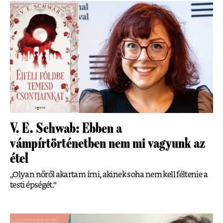
V. E. Schwab: Ebben a
vámpírtörténetben nem mi vagyunk az
étel
„Olyan nőről akartam írni, akinek soha nem kell féltenie a
testi épségét.”