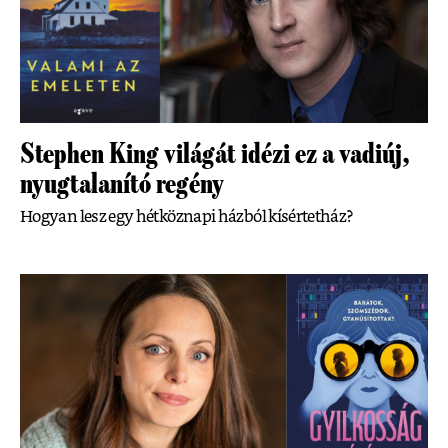
Stephen King világát idézi ez a vadiúj,
nyugtalanító regény
Hogyan lesz egy hétköznapi házból kísértetház?