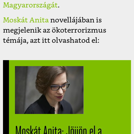
Magyarországát
.
Moskát Anita
novellájában is
megjelenik az ökoterrorizmus
témája, azt itt olvashatod el:
Moskát Anita: Jöjjön el a