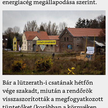
energiacég megállapodása szerint.
Bár a lützerath-i csatának hétfőn
vége szakadt, miután a rendőrök
visszaszorították a megfogyatkozott
tüntetőket (korábban a környéken