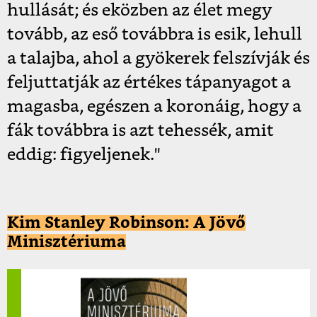
hullását; és eközben az élet megy
tovább, az eső továbbra is esik, lehull
a talajba, ahol a gyökerek felszívják és
feljuttatják az értékes tápanyagot a
magasba, egészen a koronáig, hogy a
fák továbbra is azt tehessék, amit
eddig: figyeljenek."
Kim Stanley Robinson: A Jövő
Minisztériuma