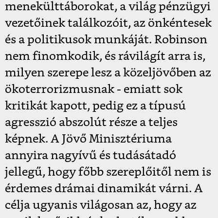
menekülttáborokat, a világ pénzügyi
vezetőinek találkozóit, az önkéntesek
és a politikusok munkáját. Robinson
nem finomkodik, és rávilágít arra is,
milyen szerepe lesz a közeljövőben az
ökoterrorizmusnak - emiatt sok
kritikát kapott, pedig ez a típusú
agresszió abszolút része a teljes
képnek. A Jövő Minisztériuma
annyira nagyívű és tudásátadó
jellegű, hogy főbb szereplőitől nem is
érdemes drámai dinamikát várni. A
célja ugyanis világosan az, hogy az