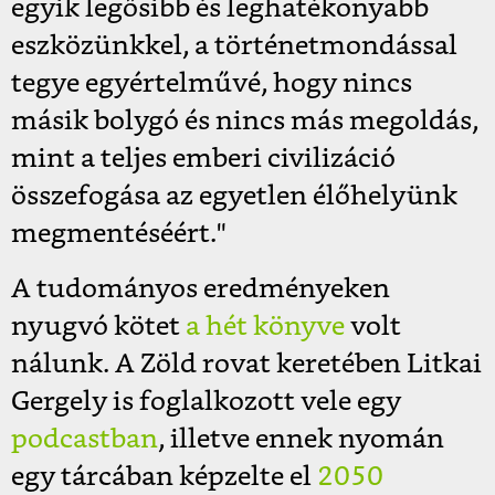
egyik legősibb és leghatékonyabb
eszközünkkel, a történetmondással
tegye egyértelművé, hogy nincs
másik bolygó és nincs más megoldás,
mint a teljes emberi civilizáció
összefogása az egyetlen élőhelyünk
megmentéséért."
A tudományos eredményeken
nyugvó kötet
a hét könyve
volt
nálunk. A Zöld rovat keretében Litkai
Gergely is foglalkozott vele egy
podcastban
, illetve ennek nyomán
egy tárcában képzelte el
2050