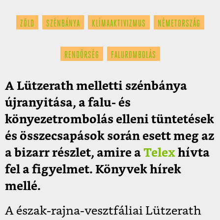
ZÖLD
SZÉNBÁNYA
KLÍMAAKTIVIZMUS
NÉMETORSZÁG
RENDŐRSÉG
FALUROMBOLÁS
A Lützerath melletti szénbánya
újranyitása, a falu- és
könyezetrombolás elleni tüntetések
és összecsapások során esett meg az
a bizarr részlet, amire a
Telex
hívta
fel a figyelmet. Könyvek hírek
mellé.
A észak-rajna-vesztfáliai Lützerath