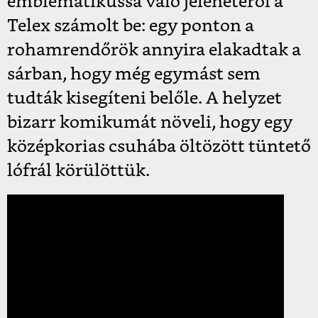
emblematikussá váló jelenetéről a
Telex számolt be: egy ponton a
rohamrendőrök annyira elakadtak a
sárban, hogy még egymást sem
tudták kisegíteni belőle. A helyzet
bizarr komikumát növeli, hogy egy
középkorias csuhába öltözött tüntető
lófrál körülöttük.