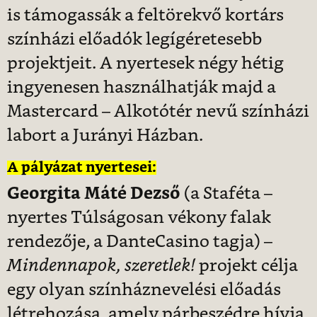
is támogassák a feltörekvő kortárs
színházi előadók legígéretesebb
projektjeit. A nyertesek négy hétig
ingyenesen használhatják majd a
Mastercard – Alkotótér nevű színházi
labort a Jurányi Házban.
A pályázat nyertesei:
Georgita Máté Dezső
(a Staféta –
nyertes Túlságosan vékony falak
rendezője, a DanteCasino tagja) –
Mindennapok, szeretlek!
projekt célja
egy olyan színháznevelési előadás
létrehozása, amely párbeszédre hívja