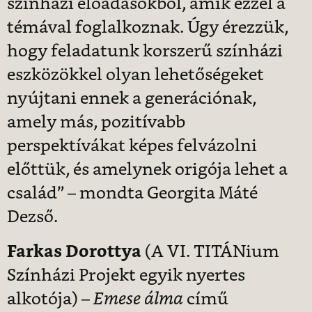
színházi előadásokból, amik ezzel a
témával foglalkoznak. Úgy érezzük,
hogy feladatunk korszerű színházi
eszközökkel olyan lehetőségeket
nyújtani ennek a generációnak,
amely más, pozitívabb
perspektívákat képes felvázolni
előttük, és amelynek origója lehet a
család” – mondta Georgita Máté
Dezső.
Farkas Dorottya
(A VI. TITÁNium
Színházi Projekt egyik nyertes
alkotója) –
Emese álma
című