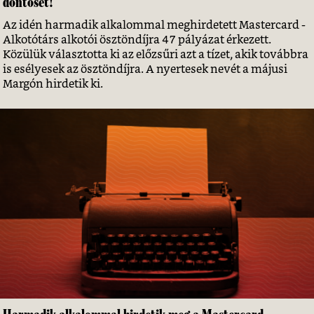
döntősét!
Az idén harmadik alkalommal meghirdetett Mastercard -
Alkotótárs alkotói ösztöndíjra 47 pályázat érkezett.
Közülük választotta ki az előzsűri azt a tízet, akik továbbra
is esélyesek az ösztöndíjra. A nyertesek nevét a májusi
Margón hirdetik ki.