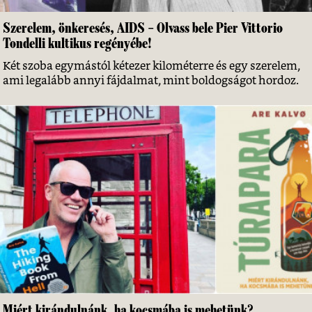
Szerelem, önkeresés, AIDS – Olvass bele Pier Vittorio
Tondelli kultikus regényébe!
Két szoba egymástól kétezer kilométerre és egy szerelem,
ami legalább annyi fájdalmat, mint boldogságot hordoz.
Miért kirándulnánk, ha kocsmába is mehetünk?