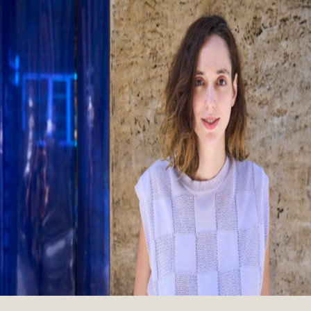
Kemény Zsófi: Most már mindent
megbántam
Hogyan lehet tudatosan sodródni? És milyen kérdések
peregnek le az ember fejében egy autóbaleset után? Interjú
Kemény Zsófival.