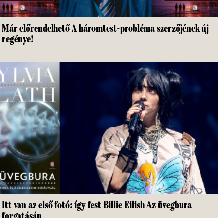
Már előrendelhető A háromtest-probléma szerzőjének új
regénye!
Itt van az első fotó: így fest Billie Eilish Az üvegbura
forgatásán