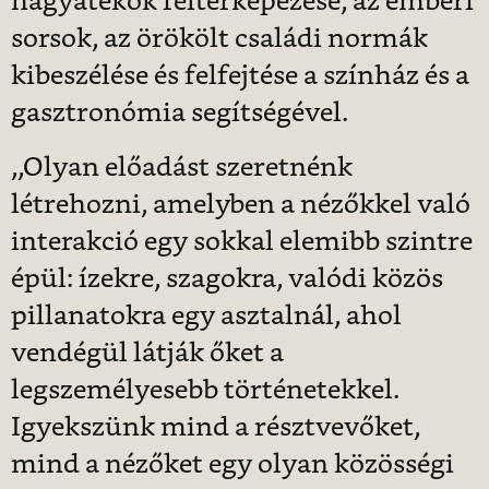
hagyatékok feltérképezése; az emberi
sorsok, az örökölt családi normák
kibeszélése és felfejtése a színház és a
gasztronómia segítségével.
,,Olyan előadást szeretnénk
létrehozni, amelyben a nézőkkel való
interakció egy sokkal elemibb szintre
épül: ízekre, szagokra, valódi közös
pillanatokra egy asztalnál, ahol
vendégül látják őket a
legszemélyesebb történetekkel.
Igyekszünk mind a résztvevőket,
mind a nézőket egy olyan közösségi