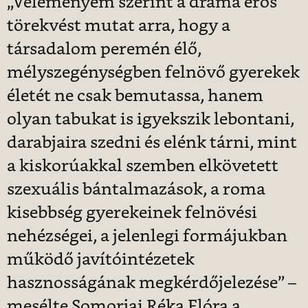
„Véleményem szerint a dráma erős
törekvést mutat arra, hogy a
társadalom peremén élő,
mélyszegénységben felnövő gyerekek
életét ne csak bemutassa, hanem
olyan tabukat is igyekszik lebontani,
darabjaira szedni és elénk tárni, mint
a kiskorúakkal szemben elkövetett
szexuális bántalmazások, a roma
kisebbség gyerekeinek felnövési
nehézségei, a jelenlegi formájukban
működő javítóintézetek
hasznosságának megkérdőjelezése” –
mesélte Somorjai Réka Flóra a