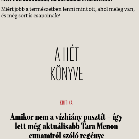
Miért jobb a természetben lenni mint ott, ahol meleg van,
és még sört is csapolnak?
A HÉT
KÖNYVE
KRITIKA
Amikor nem a vízhiány pusztít – így
lett még aktuálisabb Tara Menon
cunamiról szóló regénye