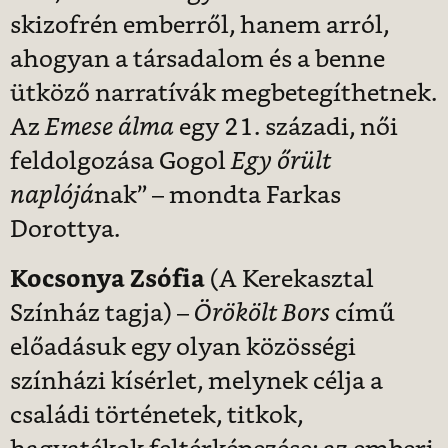
skizofrén emberről, hanem arról,
ahogyan a társadalom és a benne
ütköző narratívák megbetegíthetnek.
Az
Emese álma
egy 21. századi, női
feldolgozása Gogol
Egy őrült
naplójá
nak” – mondta Farkas
Dorottya.
Kocsonya Zsófia
(A Kerekasztal
Színház tagja) –
Örökölt Bors
című
előadásuk egy olyan közösségi
színházi kísérlet, melynek célja a
családi történetek, titkok,