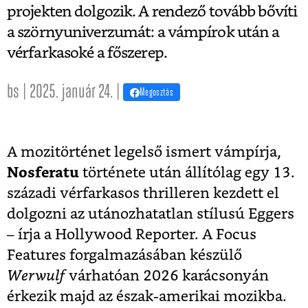
projekten dolgozik. A rendező tovább bővíti
a szörnyuniverzumát: a vámpírok után a
vérfarkasoké a főszerep.
bs | 2025. január 24. |
Megosztás
A mozitörténet legelső ismert vámpírja,
Nosferatu
története után állítólag egy 13.
századi vérfarkasos thrilleren kezdett el
dolgozni az utánozhatatlan stílusú Eggers
– írja a Hollywood Reporter. A Focus
Features forgalmazásában készülő
Werwulf
várhatóan 2026 karácsonyán
érkezik majd az észak-amerikai mozikba.