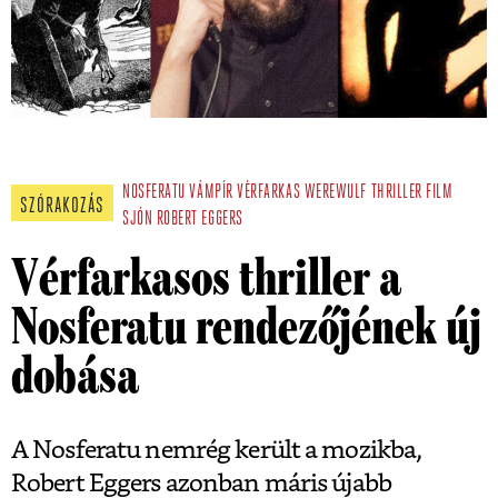
NOSFERATU
VÁMPÍR
VÉRFARKAS
WEREWULF
THRILLER
FILM
SZÓRAKOZÁS
SJÓN
ROBERT EGGERS
Vérfarkasos thriller a
Nosferatu rendezőjének új
dobása
A Nosferatu nemrég került a mozikba,
Robert Eggers azonban máris újabb