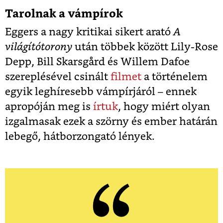
Tarolnak a vámpírok
Eggers a nagy kritikai sikert arató
A
világítótorony
után többek között Lily-Rose
Depp, Bill Skarsgård és Willem Dafoe
szereplésével csinált
filmet
a történelem
egyik leghíresebb vámpírjáról – ennek
apropóján meg is
írtuk
, hogy miért olyan
izgalmasak ezek a szörny és ember határán
lebegő, hátborzongató lények.