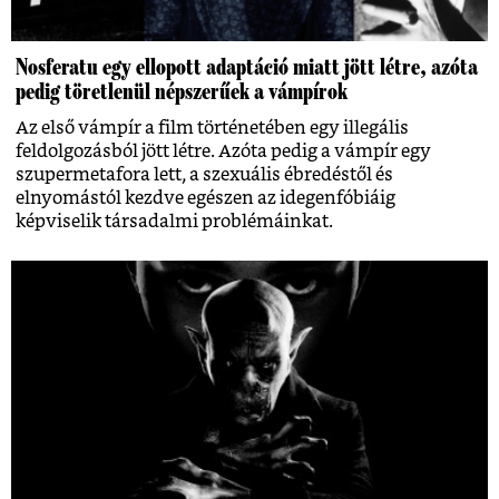
Nosferatu egy ellopott adaptáció miatt jött létre, azóta
pedig töretlenül népszerűek a vámpírok
Az első vámpír a film történetében egy illegális
feldolgozásból jött létre. Azóta pedig a vámpír egy
szupermetafora lett, a szexuális ébredéstől és
elnyomástól kezdve egészen az idegenfóbiáig
képviselik társadalmi problémáinkat.