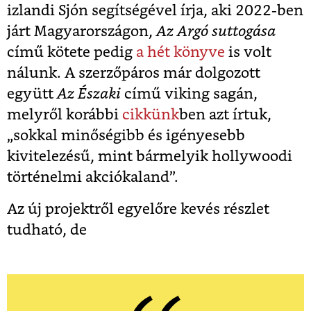
izlandi Sjón segítségével írja, aki 2022-ben
járt Magyarországon,
Az Argó suttogása
című kötete pedig
a hét könyve
is volt
nálunk. A szerzőpáros már dolgozott
együtt
Az Északi
című viking sagán,
melyről korábbi
cikkünk
ben azt írtuk,
„sokkal minőségibb és igényesebb
kivitelezésű, mint bármelyik hollywoodi
történelmi akciókaland”.
Az új projektről egyelőre kevés részlet
tudható, de