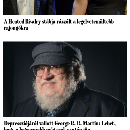
A Heated Rivalry stábja rászólt a legelvetemültebb
rajongókra
Depressziójáról vallott George R. R. Martin: Lehet,
hogy a legrosszabb még csak ezután jön