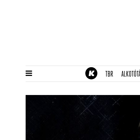
(CURRENT)
TBR
ALKOTÓT