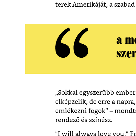
terek Amerikáját, a szaba
a m
szer
„Sokkal egyszerűbb ember
elképzelik, de erre a napra
emlékezni fogok” – mondta 
rendező és színész.
"I will always love you," F