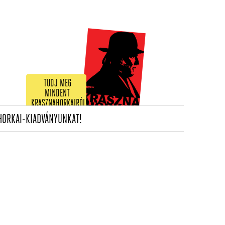
TUDJ MEG
MINDENT
KRASZNAHORKAIRÓL!
(CURRENT)
HORKAI-KIADVÁNYUNKAT!