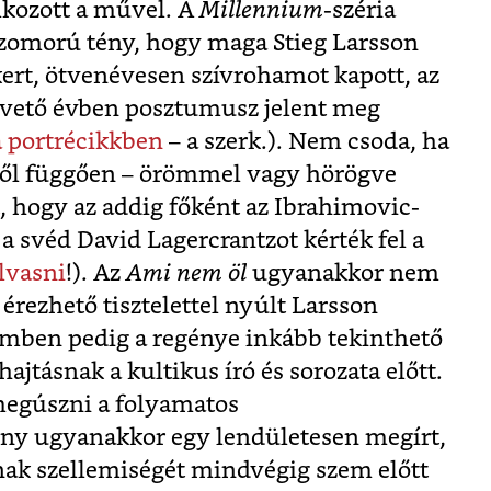
lkozott a művel. A
Millennium
-széria
 szomorú tény, hogy maga Stieg Larsson
ert, ötvenévesen szívrohamot kapott, az
követő évben posztumusz jelent meg
 portrécikkben
– a szerk.). Nem csoda, ha
ttől függően – örömmel vagy hörögve
, hogy az addig főként az Ibrahimovic-
, a svéd David Lagercrantzot kérték fel a
olvasni
!). Az
Ami nem öl
ugyanakkor nem
 érezhető tisztelettel nyúlt Larsson
lemben pedig a regénye inkább tekinthető
jtásnak a kultikus író és sorozata előtt.
egúszni a folyamatos
gény ugyanakkor egy lendületesen megírt,
nnak szellemiségét mindvégig szem előtt