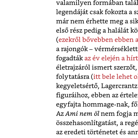
valamilyen formában talá
legendáját csak fokozta a
már nem érhette meg a sik
első rész pedig a halálát 
(
ezekről bővebben ebben a
a rajongók – vérmérsékle
fogadták
az év elején a hírt
életrajzáról ismert szerzőt
folytatásra (
itt bele lehet 
kegyeletsértő, Lagercrantz
figuráihoz, ebben az érte
egyfajta hommage-nak, főha
Az
Ami nem öl
nem fogja m
összehasonlítgatást, a re
az eredeti történetet és a