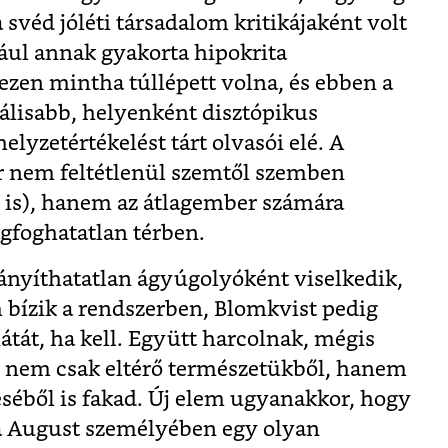
 svéd jóléti társadalom kritikájaként volt
ául annak gyakorta hipokrita
ezen mintha túllépett volna, és ebben a
álisabb, helyenként disztópikus
lyzetértékelést tárt olvasói elé. A
r nem feltétlenül szemtől szemben
n is), hanem az átlagember számára
egfoghatatlan térben.
irányíthatatlan ágyúgolyóként viselkedik,
em bízik a rendszerben, Blomkvist pedig
átát, ha kell. Együtt harcolnak, mégis
 nem csak eltérő természetükből, hanem
éséből is fakad. Új elem ugyanakkor, hogy
ta August személyében egy olyan