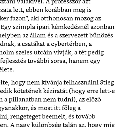
tani valakivel. A professzor azt
ozata lett, ebben korábban meg is
cker fazon”, aki otthonosan mozog az
. Egy szimpla ipari kémkedésnél azonban
elyben az állam és a szervezett bűnözés
dnak, a csatákat a cybertérben, a
olm szeles utcáin vívják, a tét pedig
fejlesztés további sorsa, hanem egy
élete.
lte, hogy nem kívánja felhasználni Stieg
edik kötetének kéziratát (hogy erre lett-e
n a pillanatban nem tudni), az előző
yanakkor, és most itt főleg a
ni, rengeteget beemelt, és tovább
tben. A nagy különbség talán az, hogy míg