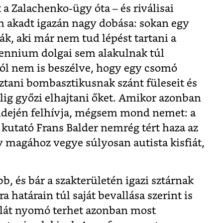
a Zalachenko-ügy óta – és riválisai
 akadt igazán nagy dobása: sokan egy
ák, aki már nem tud lépést tartani a
llennium dolgai sem alakulnak túl
ól nem is beszélve, hogy egy csomó
ztani bombasztikusnak szánt füleseit és
lig győzi elhajtani őket. Amikor azonban
 idején felhívja, mégsem mond nemet: a
 kutató Frans Balder nemrég tért haza az
 magához vegye súlyosan autista kisfiát,
b, és bár a szakterületén igazi sztárnak
 határain túl saját bevallása szerint is
llát nyomó terhet azonban most