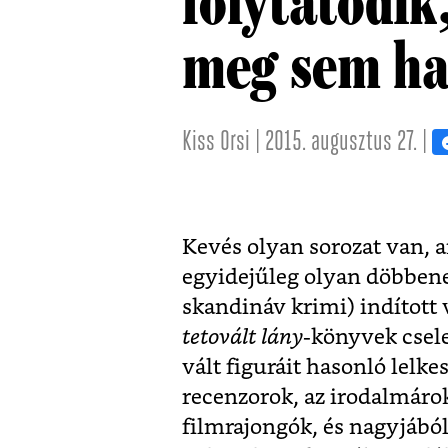
folytatódik
meg sem ha
Kiss Orsi | 2015. augusztus 27. |
Kevés olyan sorozat van, a
egyidejűleg olyan döbbenet
skandináv krimi) indított 
tetovált lány
-könyvek csele
vált figuráit hasonló lelke
recenzorok, az irodalmárok
filmrajongók, és nagyjából