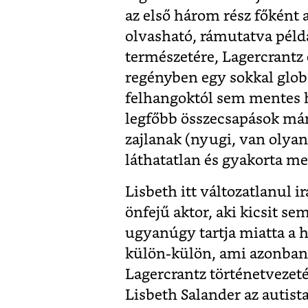
az első három rész főként a
olvasható, rámutatva péld
természetére, Lagercrantz 
regényben egy sokkal glob
felhangoktól sem mentes he
legfőbb összecsapások má
zajlanak (nyugi, van olya
láthatatlan és gyakorta m
Lisbeth itt változatlanul 
önfejű aktor, aki kicsit s
ugyanúgy tartja miatta a h
külön-külön, ami azonban
Lagercrantz történetvezet
Lisbeth Salander az autis