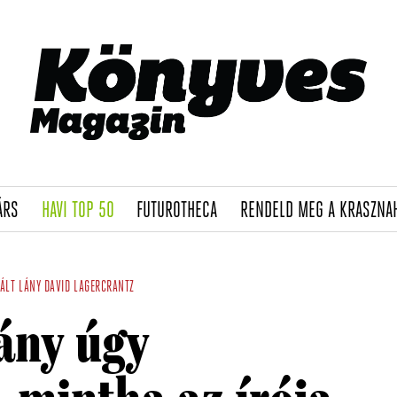
(CURRENT)
(CURRENT)
(CURRENT)
ÁRS
HAVI TOP 50
FUTUROTHECA
RENDELD MEG A KRASZNA
ÁLT LÁNY
DAVID LAGERCRANTZ
lány úgy