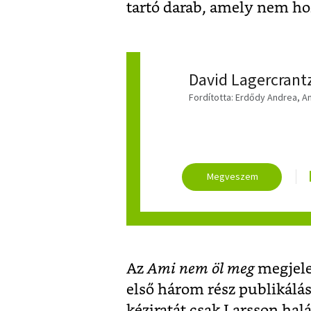
tartó darab, amely nem ho
David Lagercrant
Fordította: Erdődy Andrea, An
Az
Ami nem öl meg
megjele
első három rész publikálás
kéziratát csak Larsson halá