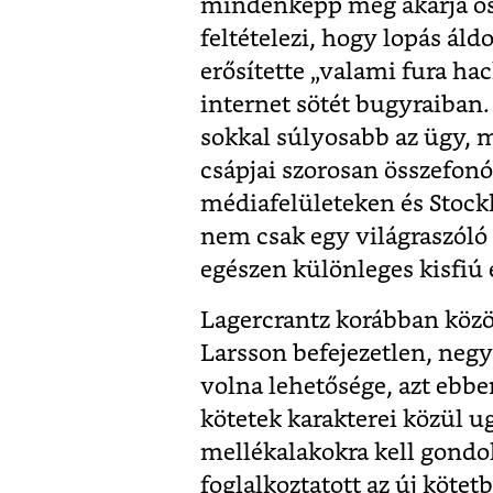
mindenképp meg akarja osz
feltételezi, hogy lopás áld
erősítette „valami fura ha
internet sötét bugyraiban
sokkal súlyosabb az ügy, m
csápjai szorosan összefonó
médiafelületeken és Stockh
nem csak egy világraszóló 
egészen különleges kisfiú 
Lagercrantz korábban közö
Larsson befejezetlen, negy
volna lehetősége, azt ebbe
kötetek karakterei közül ug
mellékalakokra kell gondol
foglalkoztatott az új köte