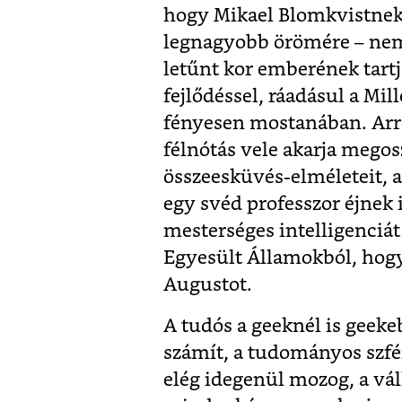
hogy Mikael Blomkvistnek 
legnagyobb örömére – nem
letűnt kor emberének tartj
fejlődéssel, ráadásul a Mi
fényesen mostanában. Arr
félnótás vele akarja megos
összeesküvés-elméleteit, a
egy svéd professzor éjnek
mesterséges intelligenciát
Egyesült Államokból, hogy
Augustot.
A tudós a geeknél is geekeb
számít, a tudományos szféra
elég idegenül mozog, a vá