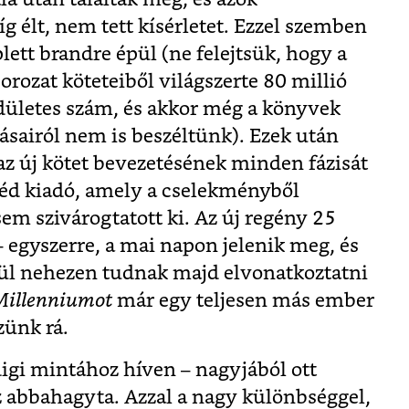
íg élt, nem tett kísérletet. Ezzel szemben
ett brandre épül (ne felejtsük, hogy a
orozat köteteiből világszerte 80 millió
édületes szám, és akkor még a könyvek
ásairól nem is beszéltünk). Ezek után
az új kötet bevezetésének minden fázisát
éd kiadó, amely a cselekményből
em szivárogtatott ki. Az új regény 25
– egyszerre, a mai napon jelenik meg, és
nül nehezen tudnak majd elvonatkoztatni
Millenniumot
már egy teljesen más ember
szünk rá.
igi mintához híven – nagyjából ott
ész abbahagyta. Azzal a nagy különbséggel,