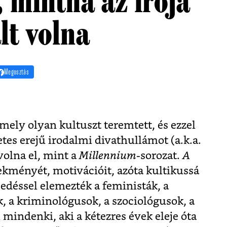
, mintha az írója
lt volna
Megosztás
mely olyan kultuszt teremtett, és ezzel
es erejű irodalmi divathullámot (a.k.a.
volna el, mint a
Millennium
-sorozat.
A
kményét, motivációit, azóta kultikussá
sedéssel elemezték a feministák, a
, a kriminológusok, a szociológusok, a
 mindenki, aki a kétezres évek eleje óta