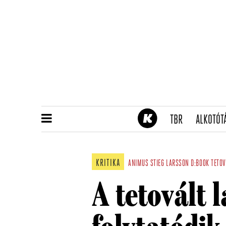
(CURRENT)
TBR
ALKOTÓT
KRITIKA
ANIMUS
STIEG LARSSON
D:BOOK
TETOV
A tetovált 