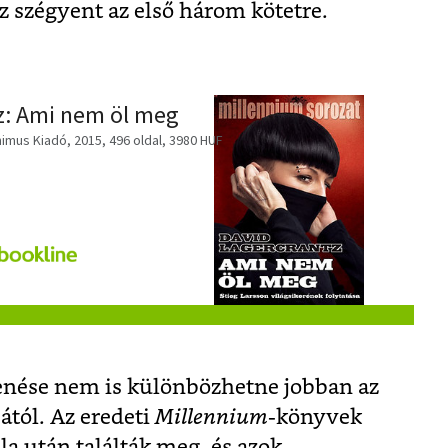
z szégyent az első három kötetre.
z: Ami nem öl meg
imus Kiadó, 2015, 496 oldal, 3980 HUF
nése nem is különbözhetne jobban az
ától. Az eredeti
Millennium
-könyvek
la után találták meg, és azok