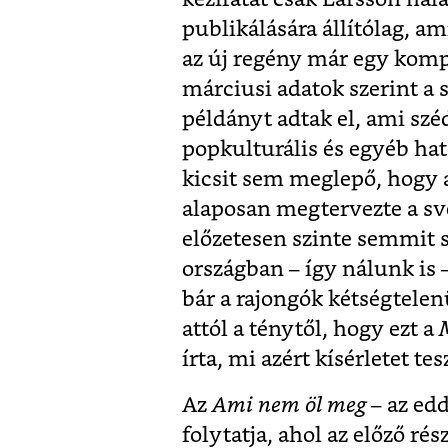
publikálására állítólag, am
az új regény már egy kompl
márciusi adatok szerint a s
példányt adtak el, ami sz
popkulturális és egyéb hat
kicsit sem meglepő, hogy 
alaposan megtervezte a sv
előzetesen szinte semmit s
országban – így nálunk is 
bár a rajongók kétségtele
attól a ténytől, hogy ezt a
írta, mi azért kísérletet te
Az
Ami nem öl meg
– az edd
folytatja, ahol az előző r