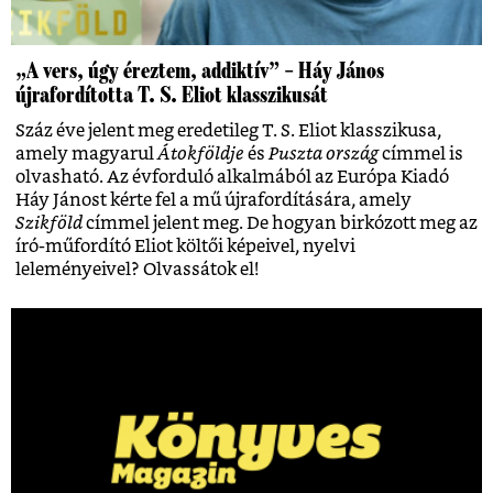
„A vers, úgy éreztem, addiktív” – Háy János
újrafordította T. S. Eliot klasszikusát
Száz éve jelent meg eredetileg T. S. Eliot klasszikusa,
amely magyarul
Átokföldje
és
Puszta ország
címmel is
olvasható. Az évforduló alkalmából az Európa Kiadó
Háy Jánost kérte fel a mű újrafordítására, amely
Szikföld
címmel jelent meg. De hogyan birkózott meg az
író-műfordító Eliot költői képeivel, nyelvi
leleményeivel? Olvassátok el!