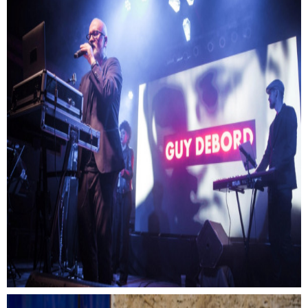
Prieger Zsolt: József Attila életműve egy
anarchisztikus csoda
Prieger Zsolt a Nyári Margóról, József Attiláról és a DJ
Palotairól készülő kötetről mesélt.