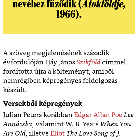
nevéhez fűződik (
Átokföldje
,
1966).
A szöveg megjelenésének századik
évfordulóján Háy János
Szikföld
címmel
fordította újra a költeményt, amiből
nemrégiben képregényes feldolgozás
készült.
Versekből képregények
Julian Peters korábban
Edgar Allan Poe
Lee
Annácska
, valamint W. B. Yeats
When You
Are Old
, illetve
Eliot
The Love Song of J.