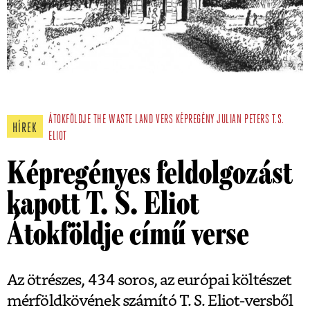
ÁTOKFÖLDJE
THE WASTE LAND
VERS
KÉPREGÉNY
JULIAN PETERS
T.S.
HÍREK
ELIOT
Képregényes feldolgozást
kapott T. S. Eliot
Átokföldje című verse
Az ötrészes, 434 soros, az európai költészet
mérföldkövének számító T. S. Eliot-versből