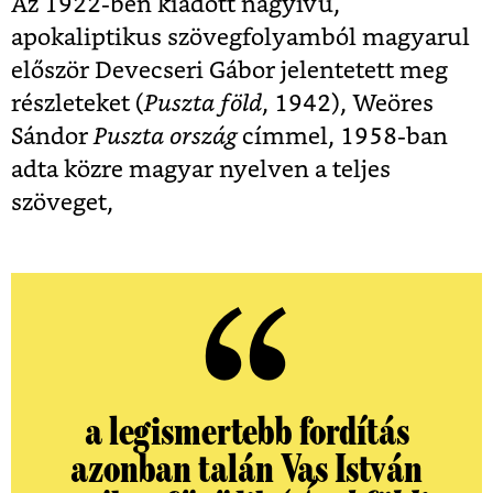
Az 1922-ben kiadott nagyívű,
apokaliptikus szövegfolyamból magyarul
először Devecseri Gábor jelentetett meg
részleteket (
Puszta föld
, 1942), Weöres
Sándor
Puszta ország
címmel, 1958-ban
adta közre magyar nyelven a teljes
szöveget,
a legismertebb fordítás
azonban talán Vas István