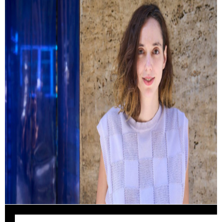
Kemény Zsófi: Most már mindent
megbántam
Hogyan lehet tudatosan sodródni? És milyen kérdések
peregnek le az ember fejében egy autóbaleset után?
Interjú Kemény Zsófival.