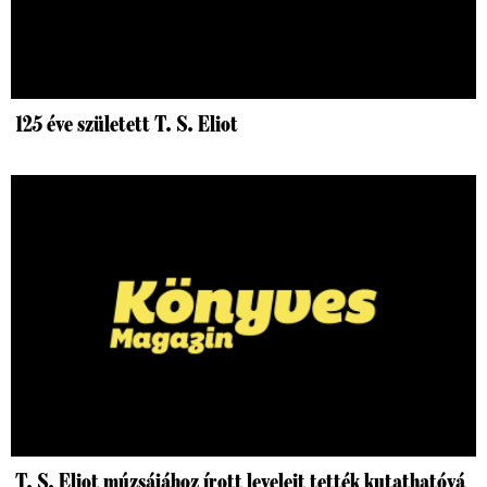
125 éve született T. S. Eliot
T. S. Eliot múzsájához írott leveleit tették kutathatóvá