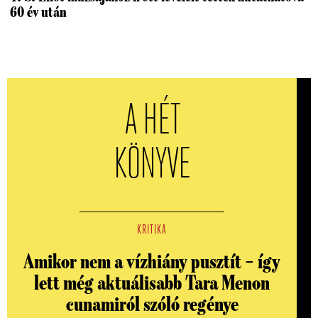
60 év után
A HÉT
KÖNYVE
KRITIKA
Amikor nem a vízhiány pusztít – így
lett még aktuálisabb Tara Menon
cunamiról szóló regénye