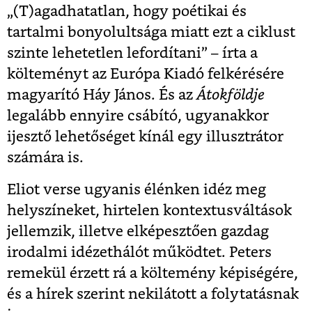
„(T)agadhatatlan, hogy poétikai és
tartalmi bonyolultsága miatt ezt a ciklust
szinte lehetetlen lefordítani” – írta a
költeményt az Európa Kiadó felkérésére
magyarító Háy János. És az
Átokföldje
legalább ennyire csábító, ugyanakkor
ijesztő lehetőséget kínál egy illusztrátor
számára is.
Eliot verse ugyanis élénken idéz meg
helyszíneket, hirtelen kontextusváltások
jellemzik, illetve elképesztően gazdag
irodalmi idézethálót működtet. Peters
remekül érzett rá a költemény képiségére,
és a hírek szerint nekilátott a folytatásnak