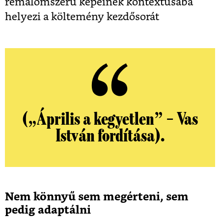
rémálomszerű képeinek kontextusába
helyezi a költemény kezdősorát
(„Április a kegyetlen” – Vas
István fordítása).
Nem könnyű sem megérteni, sem
pedig adaptálni