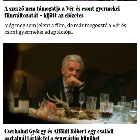
A szerző nem támogatja a Vér és csont gyermekei
filmváltozatát – kijött az előzetes
Még meg sem jelent a film, de már megosztó a Vér és
csont gyermekei adaptációja.
Cserhalmi György és Alföldi Róbert egy családi
asztalnál tárják fel a generációs bűnöket