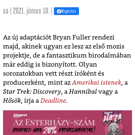
sa | 2021. június 10. |
Megosztás
Az új adaptációt Bryan Fuller rendezi
majd, akinek ugyan ez lesz az első mozis
projektje, de a fantasztikum birodalmában
már eddig is bizonyított. Olyan
sorozatokban vett részt íróként és
producerként, mint az
Amerikai istenek
, a
Star Trek: Discovery
, a
Hannibal
vagy a
Hősök
, írja a
Deadline
.