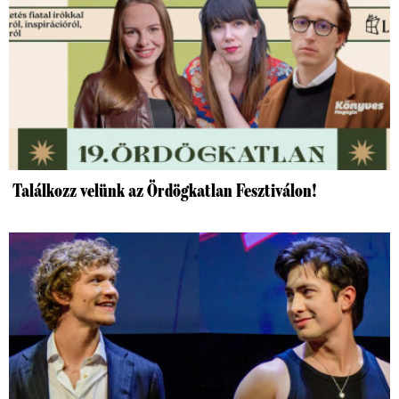
Találkozz velünk az Ördögkatlan Fesztiválon!