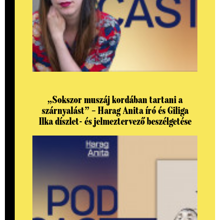
„Sokszor muszáj kordában tartani a
szárnyalást” – Harag Anita író és Giliga
Ilka díszlet- és jelmeztervező beszélgetése