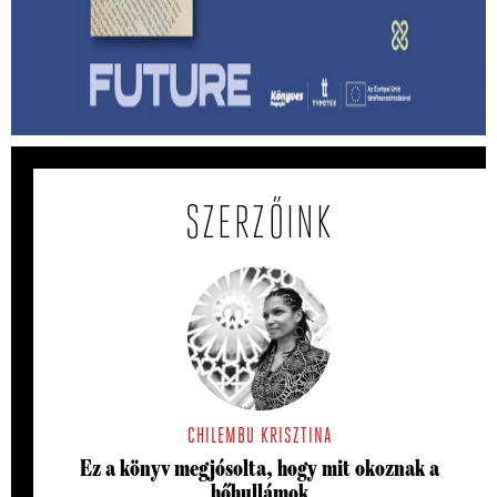
hagyatékfelszámolás? – Ragnar Helgi
Ólafsson: Apám könyvtára
Megmenthető-e a feledéstől mindaz, ami számunkra
értékes akkor, ha írunk róla?
SZERZŐINK
CHILEMBU KRISZTINA
Ez a könyv megjósolta, hogy mit okoznak a
hőhullámok