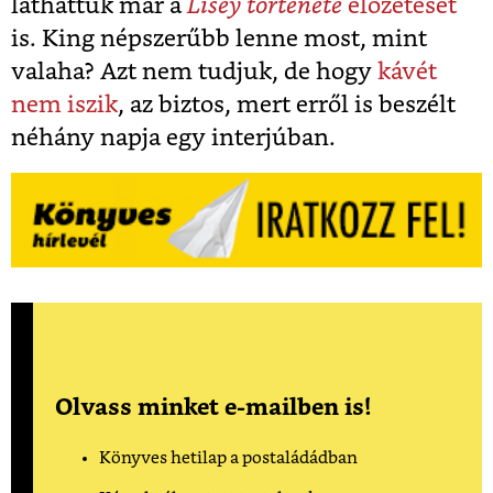
láthattuk má
r a
Lisey története
előzetesét
is. King népszerűbb lenne most, mint
valaha? Azt nem tudjuk, de hogy
kávét
nem iszik
, az biztos, mert erről is beszélt
néhány napja egy interjúban.
Olvass minket e-mailben is!
Könyves hetilap a postaládádban