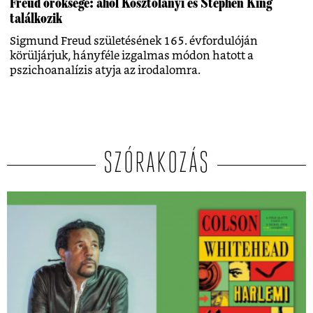
Freud öröksége: ahol Kosztolányi és Stephen King
találkozik
Sigmund Freud születésének 165. évfordulóján
körüljárjuk, hányféle izgalmas módon hatott a
pszichoanalízis atyja az irodalomra.
SZÓRAKOZÁS