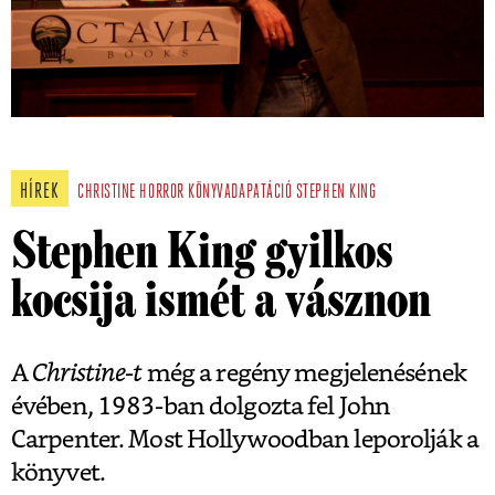
HÍREK
CHRISTINE
HORROR
KÖNYVADAPATÁCIÓ
STEPHEN KING
Stephen King gyilkos
kocsija ismét a vásznon
A
Christine-t
még a regény megjelenésének
évében, 1983-ban dolgozta fel John
Carpenter. Most Hollywoodban leporolják a
könyvet.