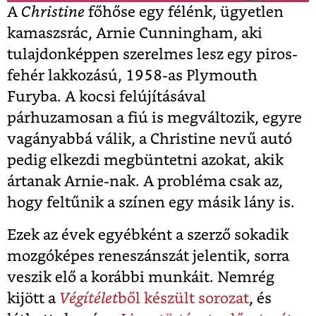
A
Christine
főhőse egy félénk, ügyetlen
kamaszsrác,
Arnie Cunningham,
aki
tulajdonképpen szerelmes lesz
egy piros-
fehér lakkozású, 1958-as Plymouth
Furyba. A kocsi felújításával
párhuzamosan a fiú is megváltozik, egyre
vagányabbá válik, a Christine nevű autó
pedig elkezdi megbüntetni azokat, akik
ártanak Arnie-nak. A probléma csak az,
hogy feltűnik a színen egy másik lány is.
Ezek az évek egyébként a szerző sokadik
mozgóképes reneszánszát jelentik, sorra
veszik elő a korábbi munkáit. Nemrég
kijött a
Végítélet
ből készült sorozat
, és