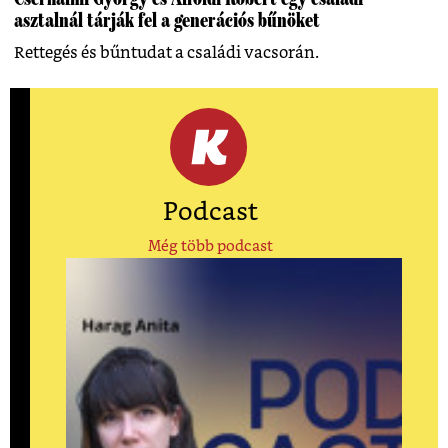
asztalnál tárják fel a generációs bűnöket
Rettegés és bűntudat a családi vacsorán.
Podcast
Még több podcast