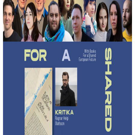
Kiválasztották a 2026-os Mastercard -
Alkotótárs ösztöndíj 10 döntősét!
Közülük kerül ki a két győztes.
Lehet-e izgalmas egy