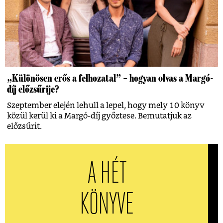
„Különösen erős a felhozatal” – hogyan olvas a Margó-
díj előzsűrije?
Szeptember elején lehull a lepel, hogy mely 10 könyv
közül kerül ki a Margó-díj győztese. Bemutatjuk az
előzsűrit.
A HÉT
KÖNYVE