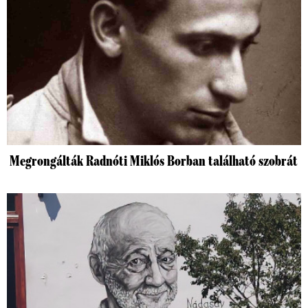
Megrongálták Radnóti Miklós Borban található szobrát