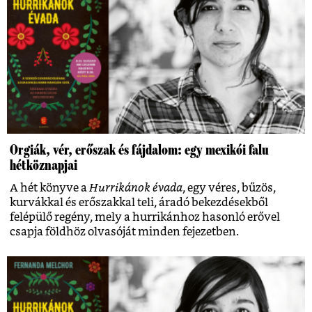
Orgiák, vér, erőszak és fájdalom: egy mexikói falu
hétköznapjai
A hét könyve a
Hurrikánok évada
, egy véres, bűzös,
kurvákkal és erőszakkal teli, áradó bekezdésekből
felépülő regény, mely a hurrikánhoz hasonló erővel
csapja földhöz olvasóját minden fejezetben.