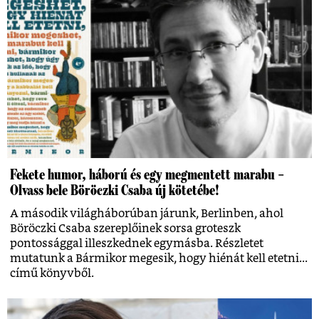
Fekete humor, háború és egy megmentett marabu –
Olvass bele Böröczki Csaba új kötetébe!
A második világháborúban járunk, Berlinben, ahol
Böröczki Csaba szereplőinek sorsa groteszk
pontossággal illeszkednek egymásba. Részletet
mutatunk a Bármikor megesik, hogy hiénát kell etetni...
című könyvből.