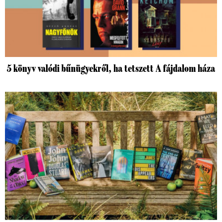
5 könyv valódi bűnügyekről, ha tetszett A fájdalom háza