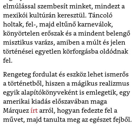
elmúlással szembesít minket, mindezt a
mexikói kultúrán keresztül. Táncoló
holtak, fel-, majd eltűnő karneválok,
könyörtelen erőszak és a mindent belengő
misztikus varázs, amiben a múlt és jelen
történései egyetlen körforgásba oldódnak
fel.
Rengeteg fordulat és eszköz lehet ismerős
a történetből, hiszen a mágikus realizmus
egyik alapítókönyveként is emlegetik, egy
amerikai kiadás előszavában maga
Márquez
írt
arról, hogyan fedezte fel a
művet, majd tanulta meg az egészet fejből.