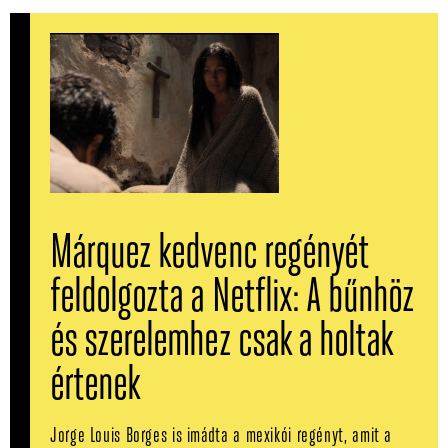
Márquez kedvenc regényét
feldolgozta a Netflix: A bűnhöz
és szerelemhez csak a holtak
értenek
Jorge Louis Borges is imádta a mexikói regényt, amit a