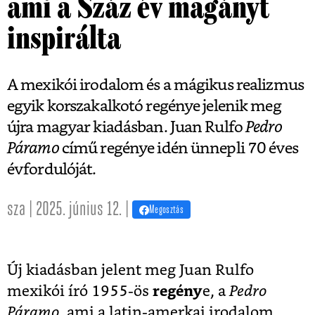
ami a Száz év magányt
inspirálta
A mexikói irodalom és a mágikus realizmus
egyik korszakalkotó regénye jelenik meg
újra magyar kiadásban. Juan Rulfo
Pedro
Páramo
című regénye idén ünnepli 70 éves
évfordulóját.
sza | 2025. június 12. |
Megosztás
Új kiadásban jelent meg Juan Rulfo
mexikói író 1955-ös
regény
e, a
Pedro
Páramo
, ami a latin-amerkai irodalom