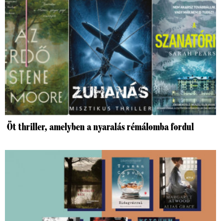
Öt thriller, amelyben a nyaralás rémálomba fordul