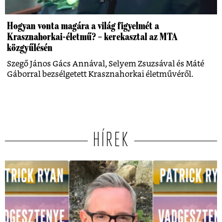
Hogyan vonta magára a világ figyelmét a
Krasznahorkai-életmű? – kerekasztal az MTA
közgyűlésén
Szegő János Gács Annával, Selyem Zsuzsával és Máté
Gáborral bezsélgetett Krasznahorkai életművéről.
HÍREK