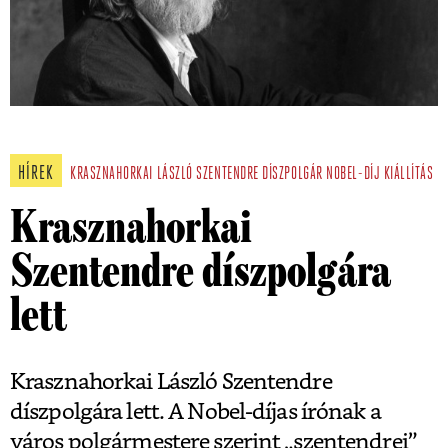
HÍREK
KRASZNAHORKAI LÁSZLÓ
SZENTENDRE
DÍSZPOLGÁR
NOBEL-DÍJ
KIÁLLÍTÁS
Krasznahorkai
Szentendre díszpolgára
lett
Krasznahorkai László Szentendre
díszpolgára lett. A Nobel-díjas írónak a
város polgármestere szerint „szentendrei”