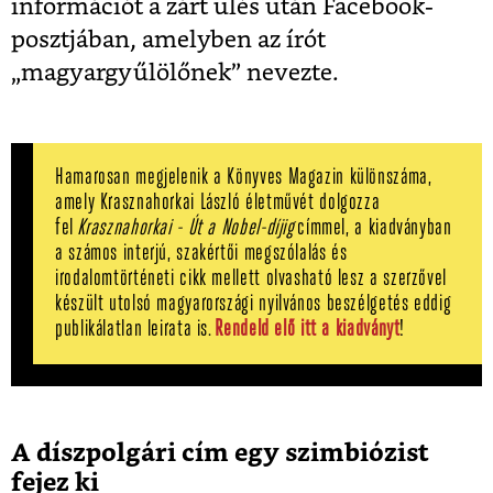
információt a zárt ülés után Facebook-
posztjában, amelyben az írót
„magyargyűlölőnek” nevezte.
Hamarosan megjelenik a Könyves Magazin különszáma,
amely Krasznahorkai László életművét dolgozza
fel
Krasznahorkai - Út a Nobel-díjig
címmel, a kiadványban
a számos interjú, szakértői megszólalás és
irodalomtörténeti cikk mellett olvasható lesz a szerzővel
készült utolsó magyarországi nyilvános beszélgetés eddig
publikálatlan leirata is.
Rendeld elő itt a kiadványt
!
A díszpolgári cím egy szimbiózist
fejez ki