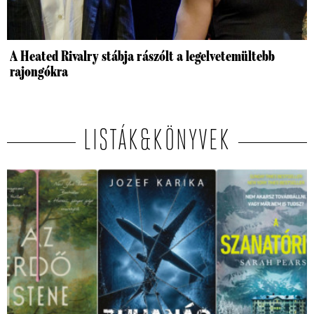
A Heated Rivalry stábja rászólt a legelvetemültebb
rajongókra
LISTÁK&KÖNYVEK