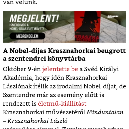
van velünk.
A Nobel-díjas Krasznahorkai beugrott
a szentendrei könyvtárba
Október 9-én
jelentette be
a Svéd Királyi
Akadémia, hogy idén Krasznahorkai
Lászlónak ítélik az irodalmi Nobel-díjat, de
S
zentendre már az esemény előtt is
rendezett is
életmű-kiállítást
Krasznahorkai művészetéről
Minduntalan
– Krasznahorkai László