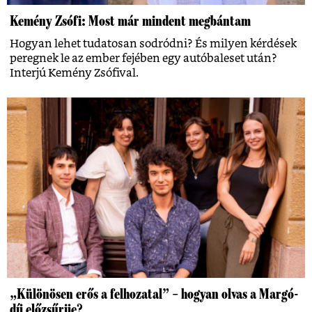
Kemény Zsófi: Most már mindent megbántam
Hogyan lehet tudatosan sodródni? És milyen kérdések
peregnek le az ember fejében egy autóbaleset után?
Interjú Kemény Zsófival.
„Különösen erős a felhozatal” – hogyan olvas a Margó-
díj előzsűrije?