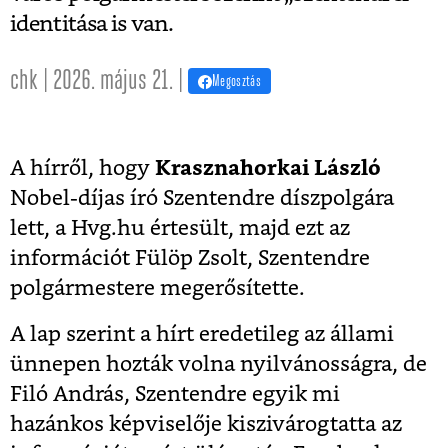
identitása is van.
chk | 2026. május 21. |
Megosztás
A hírről, hogy
Krasznahorkai László
Nobel-díjas író Szentendre díszpolgára
lett, a Hvg.hu értesült, majd ezt az
információt Fülöp Zsolt, Szentendre
polgármestere megerősítette.
A lap szerint a hírt eredetileg az állami
ünnepen hozták volna nyilvánosságra, de
Filó András, Szentendre egyik mi
hazánkos képviselője kiszivárogtatta az