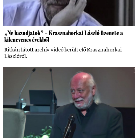
„Ne hazudjatok” – Krasznahorkai László üzenete a
kilencvenes évekből
Ritkán látott archív videó került elő Krasznahorkai
Lászlóról.