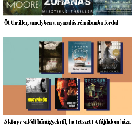
Öt thriller, amelyben a nyaralás rémálomba fordul
5 könyv valódi bűnügyekről, ha tetszett A fájdalom háza