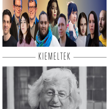
Kiválasztották a 2026-os Mastercard -
Alkotótárs ösztöndíj 10 döntősét!
Közülük kerül ki a két győztes.
KIEMELTEK