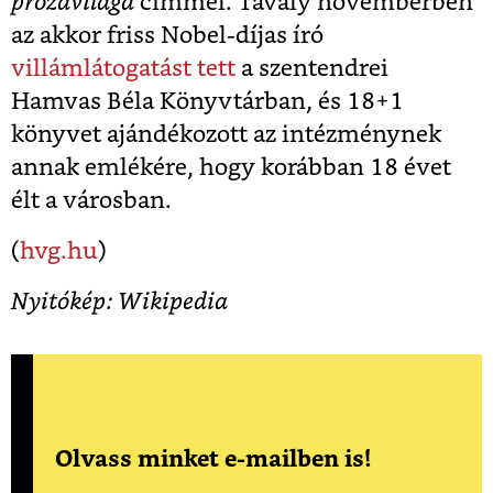
prózavilága
címmel. Tavaly novemberben
az akkor friss Nobel-díjas író
villámlátogatást tett
a szentendrei
Hamvas Béla Könyvtárban,
és 18+1
könyvet ajándékozott az intézménynek
annak emlékére, hogy korábban 18 évet
élt a városban.
(
hvg.hu
)
Nyitókép: Wikipedia
Olvass minket e-mailben is!