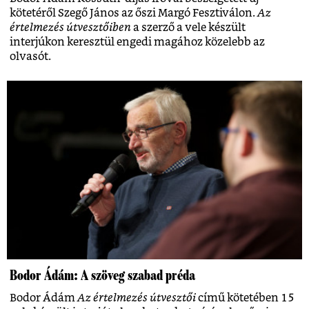
kötetéről Szegő János az őszi Margó Fesztiválon.
Az
értelmezés útvesztőiben
a szerző a vele készült
interjúkon keresztül engedi magához közelebb az
olvasót.
Bodor Ádám: A szöveg szabad préda
Bodor Ádám
Az értelmezés útvesztői
című kötetében 15