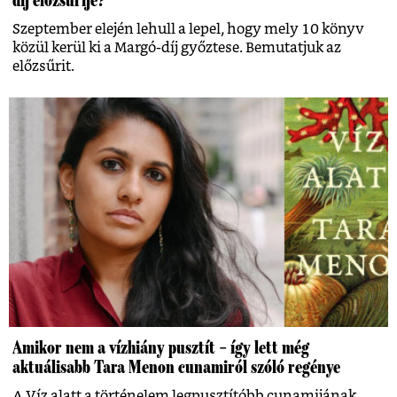
Szeptember elején lehull a lepel, hogy mely 10 könyv
közül kerül ki a Margó-díj győztese. Bemutatjuk az
előzsűrit.
Amikor nem a vízhiány pusztít – így lett még
aktuálisabb Tara Menon cunamiról szóló regénye
A Víz alatt a történelem legpusztítóbb cunamijának