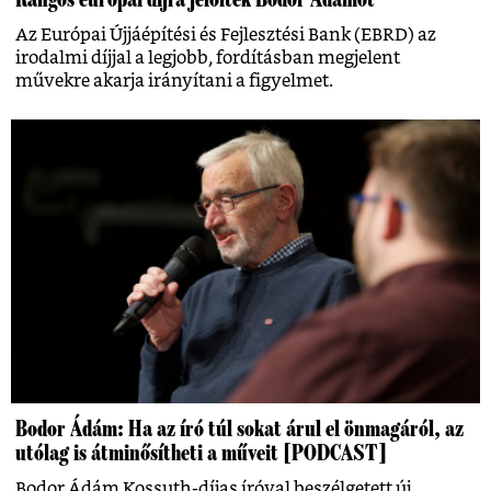
Az Európai Újjáépítési és Fejlesztési Bank (EBRD) az
irodalmi díjjal a legjobb, fordításban megjelent
művekre akarja irányítani a figyelmet.
Bodor Ádám: Ha az író túl sokat árul el önmagáról, az
utólag is átminősítheti a műveit [PODCAST]
Bodor Ádám Kossuth-díjas íróval beszélgetett új