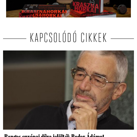
KAPCSOLÓDÓ CIKKEK
Rangos európai díjra jelölték Bodor Ádámot