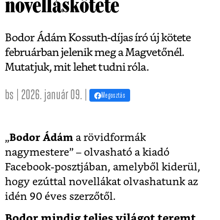
novelláskötete
Bodor Ádám Kossuth-díjas író új kötete
februárban jelenik meg a Magvetőnél.
Mutatjuk, mit lehet tudni róla.
bs | 2026. január 09. |
Megosztás
„
Bodor Ádám
a rövidformák
nagymestere” – olvasható a kiadó
Facebook-posztjában, amelyből kiderül,
hogy ezúttal novellákat olvashatunk az
idén 90 éves szerzőtől.
Bodor mindig teljes világot teremt