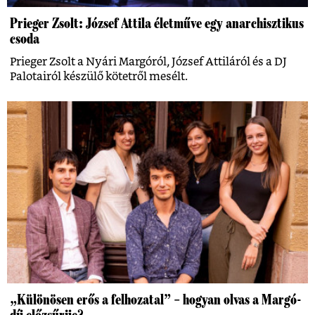
Prieger Zsolt: József Attila életműve egy anarchisztikus
csoda
Prieger Zsolt a Nyári Margóról, József Attiláról és a DJ
Palotairól készülő kötetről mesélt.
„Különösen erős a felhozatal” – hogyan olvas a Margó-
díj előzsűrije?