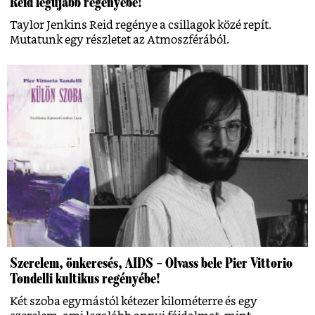
Reid legújabb regényébe!
Taylor Jenkins Reid regénye a csillagok közé repít.
Mutatunk egy részletet az Atmoszférából.
Szerelem, önkeresés, AIDS – Olvass bele Pier Vittorio
Tondelli kultikus regényébe!
Két szoba egymástól kétezer kilométerre és egy