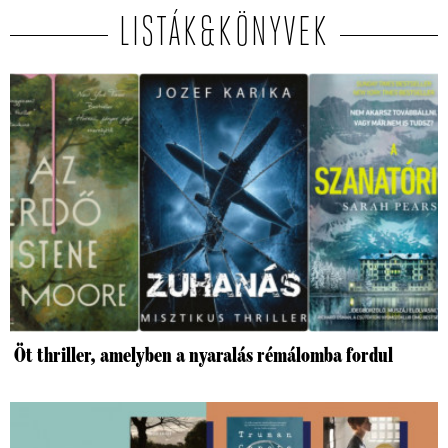
LISTÁK&KÖNYVEK
Öt thriller, amelyben a nyaralás rémálomba fordul