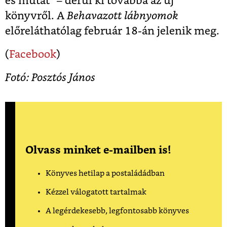
és mutat” – derül ki továbbá az új
könyvről. A
Behavazott lábnyomok
előreláthatólag február 18-án jelenik meg.
(
Facebook
)
Fotó: Posztós János
Olvass minket e-mailben is!
Könyves hetilap a postaládádban
Kézzel válogatott tartalmak
A legérdekesebb, legfontosabb könyves