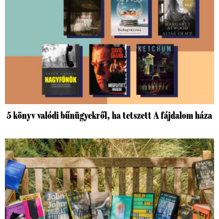
5 könyv valódi bűnügyekről, ha tetszett A fájdalom háza