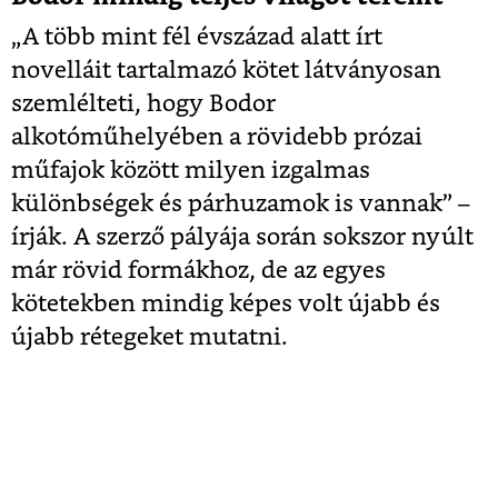
„A több mint fél évszázad alatt írt
novelláit tartalmazó kötet látványosan
szemlélteti, hogy Bodor
alkotóműhelyében a rövidebb prózai
műfajok között milyen izgalmas
különbségek és párhuzamok is vannak” –
írják. A szerző pályája során sokszor nyúlt
már rövid formákhoz, de az egyes
kötetekben mindig képes volt újabb és
újabb rétegeket mutatni.