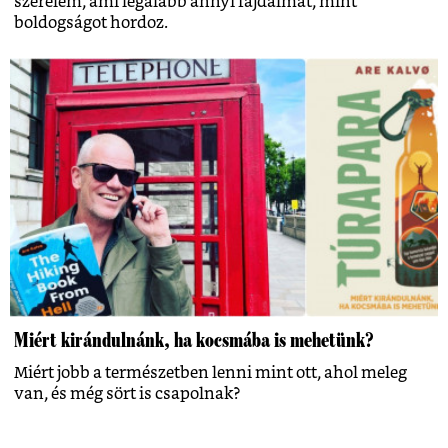
szerelem, ami legalább annyi fájdalmat, mint
boldogságot hordoz.
Miért kirándulnánk, ha kocsmába is mehetünk?
Miért jobb a természetben lenni mint ott, ahol meleg
van, és még sört is csapolnak?