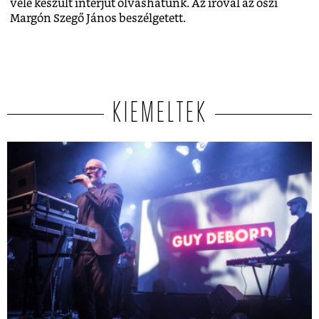
vele készült interjút olvashatunk. Az íróval az őszi
Margón Szegő János beszélgetett.
KIEMELTEK