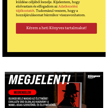
küldése céljából kezelje. Kijelentem, hogy
elolvastam és elfogadom az
Adatkezelési
tájékoztatót
. Tudomásul veszem, hogy a
hozzájárulásomat bármikor visszavonhatom.