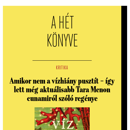
A HÉT
KÖNYVE
KRITIKA
Amikor nem a vízhiány pusztít – így
lett még aktuálisabb Tara Menon
cunamiról szóló regénye