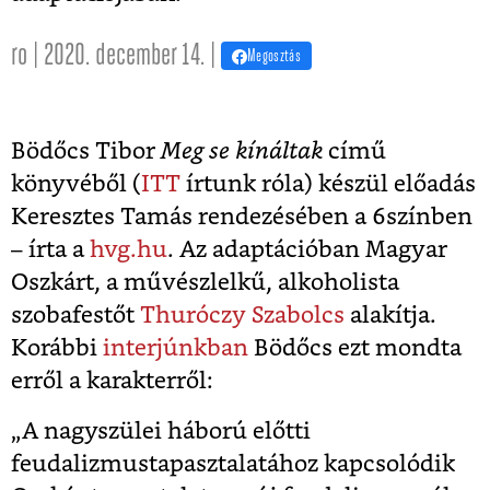
ro | 2020. december 14. |
Megosztás
Bödőcs Tibor
Meg se kínáltak
című
könyvéből (
ITT
írtunk róla) készül előadás
Keresztes Tamás rendezésében a 6színben
– írta a
hvg.hu
. Az adaptációban Magyar
Oszkárt, a művészlelkű, alkoholista
szobafestőt
Thuróczy Szabolcs
alakítja.
Korábbi
interjúnkban
Bödőcs ezt mondta
erről a karakterről:
„A nagyszülei háború előtti
feudalizmustapasztalatához kapcsolódik