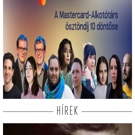
Kiválasztották a 2026-os Mastercard -
Alkotótárs ösztöndíj 10 döntősét!
Közülük kerül ki a két győztes.
HÍREK