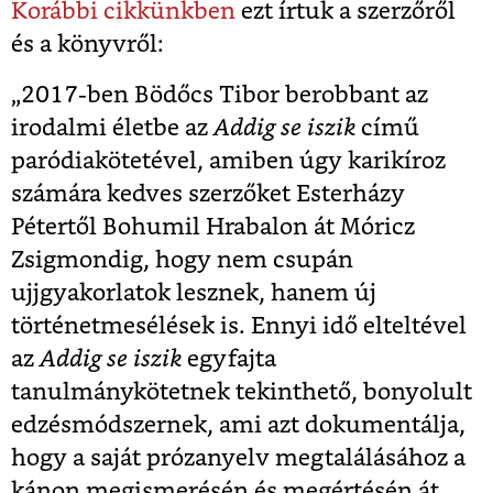
Korábbi cikkünkben
ezt írtuk a szerzőről
és a könyvről:
„2017-ben Bödőcs Tibor berobbant az
irodalmi életbe az
Addig se iszik
című
paródiakötetével, amiben úgy karikíroz
számára kedves szerzőket Esterházy
Pétertől Bohumil Hrabalon át Móricz
Zsigmondig, hogy nem csupán
ujjgyakorlatok lesznek, hanem új
történetmesélések is. Ennyi idő elteltével
az
Addig se iszik
egyfajta
tanulmánykötetnek tekinthető, bonyolult
edzésmódszernek, ami azt dokumentálja,
hogy a saját prózanyelv megtalálásához a
kánon megismerésén és megértésén át