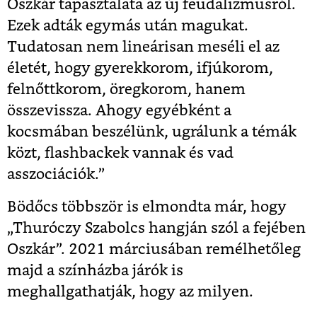
Oszkár tapasztalata az új feudalizmusról.
Ezek adták egymás után magukat.
Tudatosan nem lineárisan meséli el az
életét, hogy gyerekkorom, ifjúkorom,
felnőttkorom, öregkorom, hanem
összevissza. Ahogy egyébként a
kocsmában beszélünk, ugrálunk a témák
közt, flashbackek vannak és vad
asszociációk.”
Bödőcs többször is elmondta már, hogy
„Thuróczy Szabolcs hangján szól a fejében
Oszkár”. 2021 márciusában remélhetőleg
majd a színházba járók is
meghallgathatják, hogy az milyen.