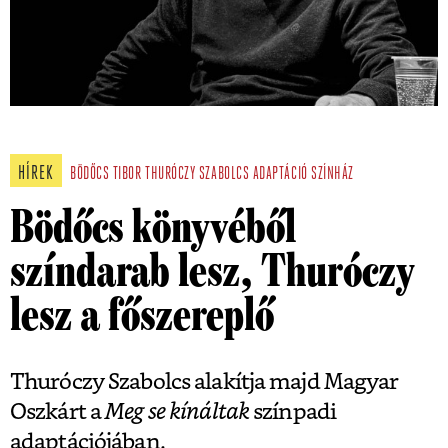
HÍREK
BÖDŐCS TIBOR
THURÓCZY SZABOLCS
ADAPTÁCIÓ
SZÍNHÁZ
Bödőcs könyvéből
színdarab lesz, Thuróczy
lesz a főszereplő
Thuróczy Szabolcs alakítja majd Magyar
Oszkárt a
Meg se kínáltak
színpadi
adaptációjában.