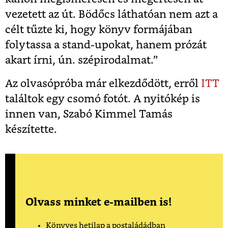
vezetett az út. Bödőcs láthatóan nem azt a
célt tűzte ki, hogy könyv formájában
folytassa a stand-upokat, hanem prózát
akart írni, ún. szépirodalmat.”
Az olvasópróba már elkezdődött, erről
ITT
találtok egy csomó fotót. A nyitókép is
innen van, Szabó Kimmel Tamás
készítette.
Olvass minket e-mailben is!
Könyves hetilap a postaládádban