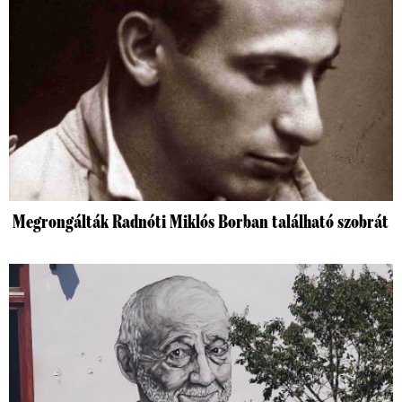
Megrongálták Radnóti Miklós Borban található szobrát