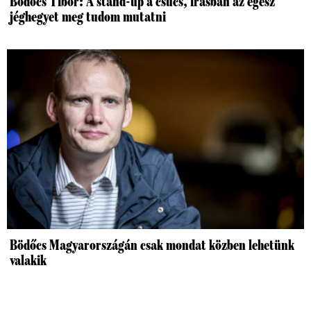
Bödőcs Tibor: A stand-up a csúcs, írásban az egész
jéghegyet meg tudom mutatni
Bödőcs Magyarországán csak mondat közben lehetünk
valakik