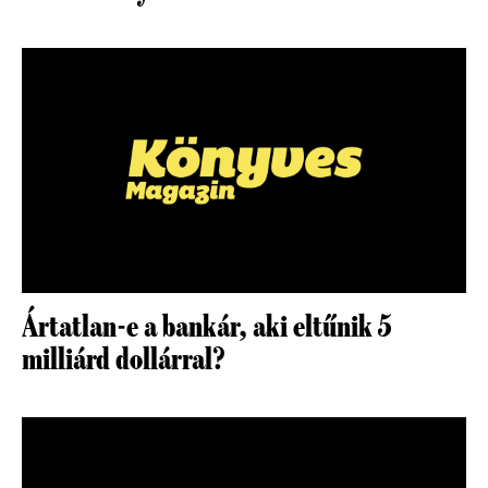
Ártatlan-e a bankár, aki eltűnik 5
milliárd dollárral?