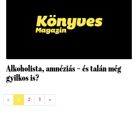
Alkoholista, amnéziás – és talán még
gyilkos is?
«
1
2
3
»