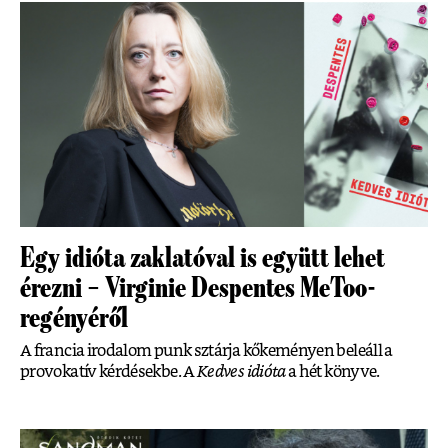
Egy idióta zaklatóval is együtt lehet
érezni – Virginie Despentes MeToo-
regényéről
A francia irodalom punk sztárja kőkeményen beleáll a
provokatív kérdésekbe. A
Kedves idióta
a hét könyve.