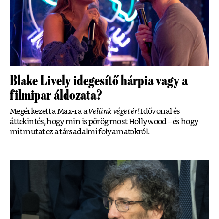
Blake Lively idegesítő hárpia vagy a
filmipar áldozata?
Megérkezett a Max-ra a
Velünk véget ér
! Idővonal és
áttekintés, hogy min is pörög most Hollywood – és hogy
mit mutat ez a társadalmi folyamatokról.