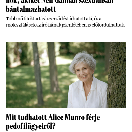
nők, akiket Neil Gaiman szexuálisan
bántalmazhatott
Több nő titoktartási szerződést írhatott alá, és a
molesztálások az író fiának jelenlétében is előfordulhattak.
Mit tudhatott Alice Munro férje
pedofilügyeiről?