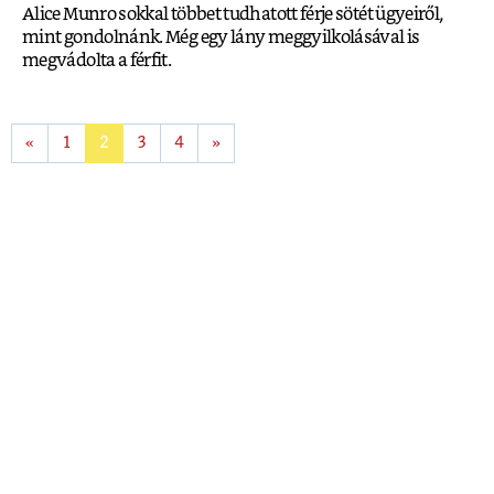
Alice Munro sokkal többet tudhatott férje sötét ügyeiről,
mint gondolnánk. Még egy lány meggyilkolásával is
megvádolta a férfit.
«
1
2
3
4
»