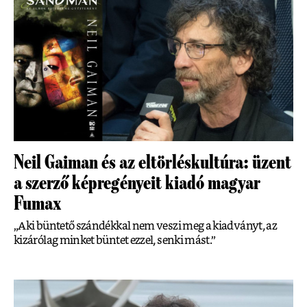
Neil Gaiman és az eltörléskultúra: üzent
a szerző képregényeit kiadó magyar
Fumax
„Aki büntető szándékkal nem veszi meg a kiadványt, az
kizárólag minket büntet ezzel, senki mást.”