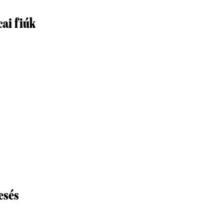
cai fiúk
esés