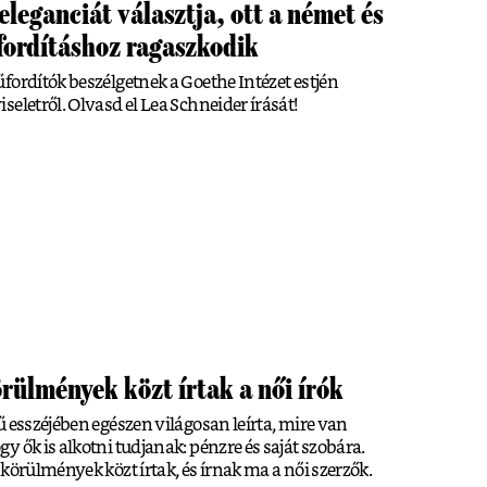
 eleganciát választja, ott a német és
i fordításhoz ragaszkodik
fordítók beszélgetnek a Goethe Intézet estjén
eletről. Olvasd el Lea Schneider írását!
örülmények közt írtak a női írók
 esszéjében egészen világosan leírta, mire van
 ők is alkotni tudjanak: pénzre és saját szobára.
körülmények közt írtak, és írnak ma a női szerzők.