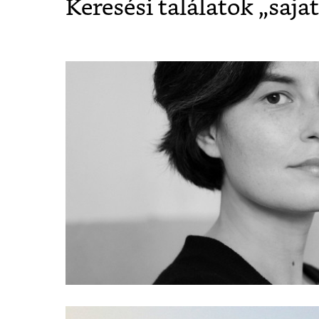
Keresési találatok „
saja