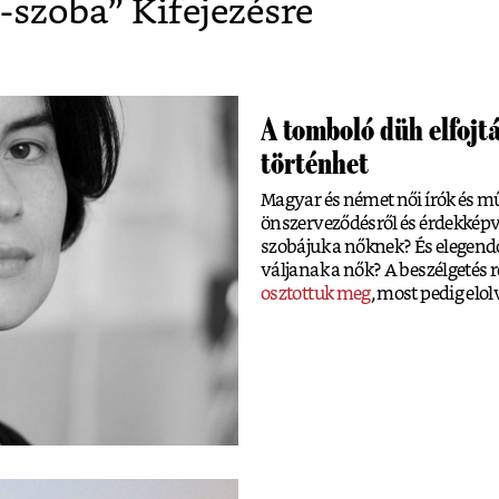
t-szoba
” Kifejezésre
A tomboló düh elfojt
történhet
Magyar és német női írók és mű
önszerveződésről és érdekképvis
szobájuk a nőknek? És elegend
váljanak a nők? A beszélgetés 
osztottuk meg
, most pedig elo