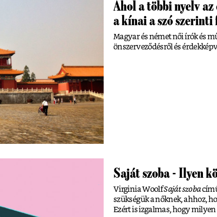
Ahol a többi nyelv az
a kínai a szó szerint
Magyar és német női írók és mű
önszerveződésről és érdekképvis
Saját szoba - Ilyen k
Virginia Woolf
Saját szoba
című
szükségük a nőknek, ahhoz, hogy
Ezért is izgalmas, hogy milyen 