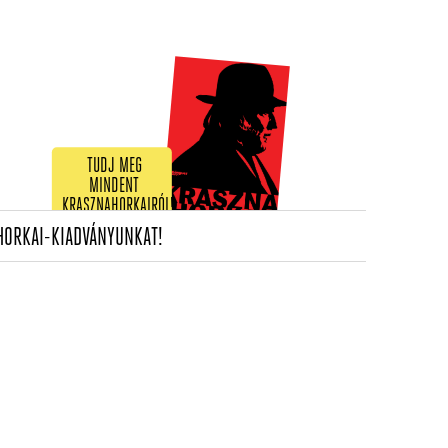
TUDJ MEG
MINDENT
KRASZNAHORKAIRÓL!
(CURRENT)
HORKAI-KIADVÁNYUNKAT!