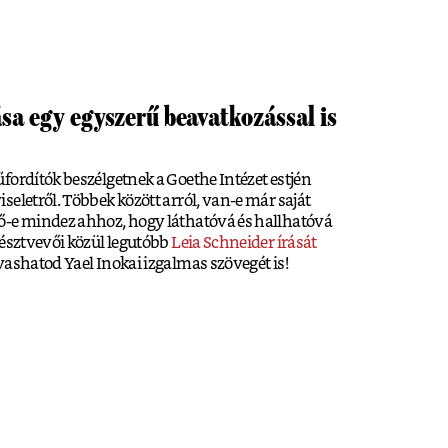
ása egy egyszerű beavatkozással is
fordítók beszélgetnek a Goethe Intézet estjén
eletről. Többek között arról, van-e már saját
ő-e mindez ahhoz, hogy láthatóvá és hallhatóvá
résztvevői közül legutóbb
Leia Schneider írását
lvashatod Yael Inokai izgalmas szövegét is!