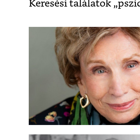
Keresési találatok „
pszi