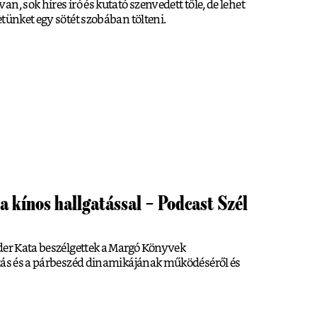
n, sok híres író és kutató szenvedett tőle, de lehet
etünket egy sötét szobában tölteni.
a kínos hallgatással – Podcast Szél
der Kata beszélgettek a Margó Könyvek
atás és a párbeszéd dinamikájának működéséről és