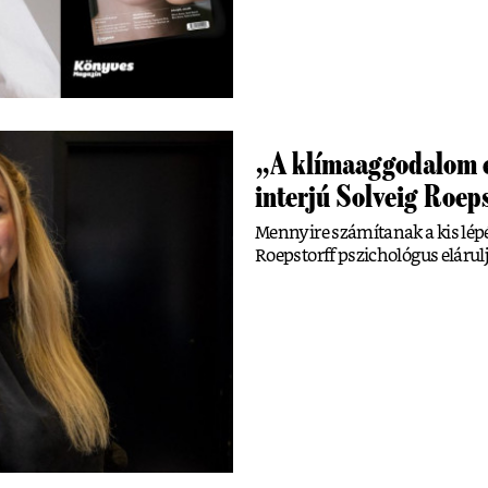
„A klímaaggodalom eg
interjú Solveig Roep
Mennyire számítanak a kis lépé
Roepstorff pszichológus elárulj