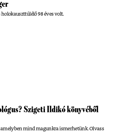
ger
s holokauszttúlélő 98 éves volt.
ológus? Szigeti Ildikó könyvéből
kör, amelyben mind magunkra ismerhetünk. Olvass