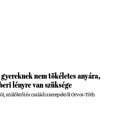
 gyereknek nem tökéletes anyára,
eri lényre van szüksége
l, szülőkről és családi szerepekről Orvos-Tóth