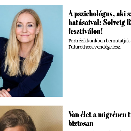
A pszichológus, aki 
hatásaival: Solveig 
fesztiválon!
Portrécikkünkben bemutatjuk S
Futurotheca vendége lesz.
Van élet a migrénen t
biztosan