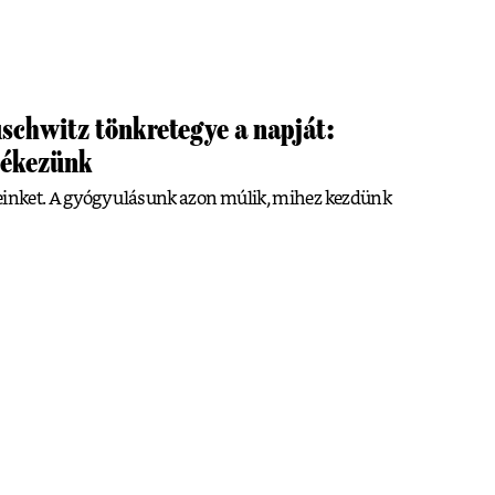
schwitz tönkretegye a napját:
lékezünk
beinket. A gyógyulásunk azon múlik, mihez kezdünk