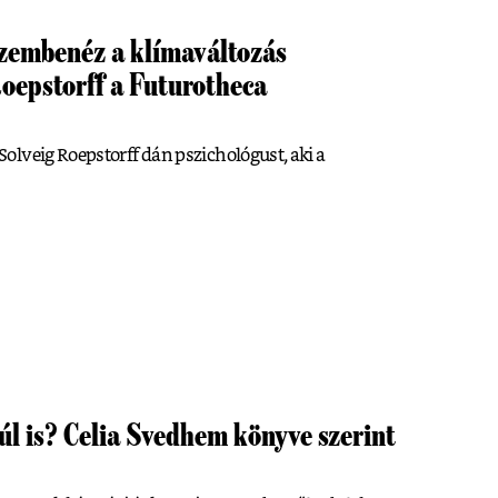
szembenéz a klímaváltozás
Roepstorff a Futurotheca
olveig Roepstorff dán pszichológust, aki a
úl is? Celia Svedhem könyve szerint