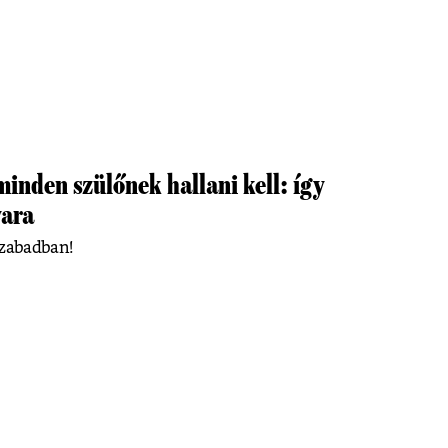
inden szülőnek hallani kell: így
yara
 szabadban!