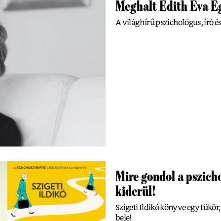
Meghalt Edith Eva E
A világhírű pszichológus, író é
Mire gondol a pszich
kiderül!
Szigeti Ildikó könyve egy tü
bele!