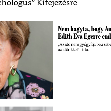
chologus
” Kifejezésre
Nem hagyta, hogy Au
Edith Eva Egerre em
„Az idő nem gyógyítja be a se
az időnkkel” – írta.