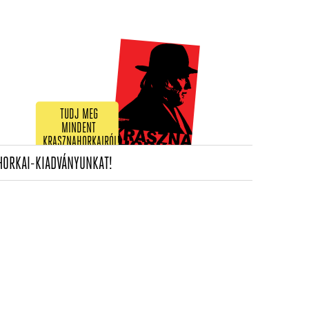
TUDJ MEG
MINDENT
KRASZNAHORKAIRÓL!
(CURRENT)
HORKAI-KIADVÁNYUNKAT!