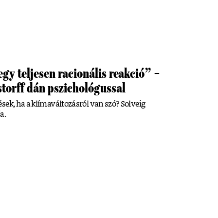
y teljesen racionális reakció” –
storff dán pszichológussal
sek, ha a klímaváltozásról van szó? Solveig
a.