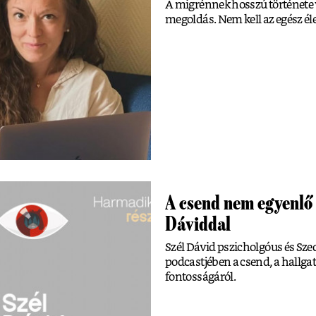
A migrénnek hosszú története va
megoldás. Nem kell az egész él
A csend nem egyenlő 
Dáviddal
Szél Dávid pszicholgóus és Sze
podcastjében a csend, a hallg
fontosságáról.