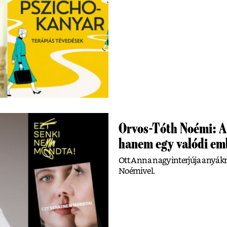
Orvos-Tóth Noémi: A
hanem egy valódi emb
Ott Anna nagyinterjúja anyákró
Noémivel.