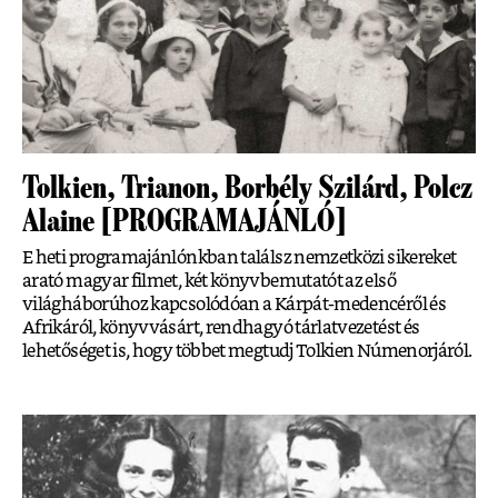
Tolkien, Trianon, Borbély Szilárd, Polcz
Alaine [PROGRAMAJÁNLÓ]
E heti programajánlónkban találsz nemzetközi sikereket
arató magyar filmet, két könyvbemutatót az első
világháborúhoz kapcsolódóan a Kárpát-medencéről és
Afrikáról, könyvvásárt, rendhagyó tárlatvezetést és
lehetőséget is, hogy többet megtudj Tolkien Númenorjáról.