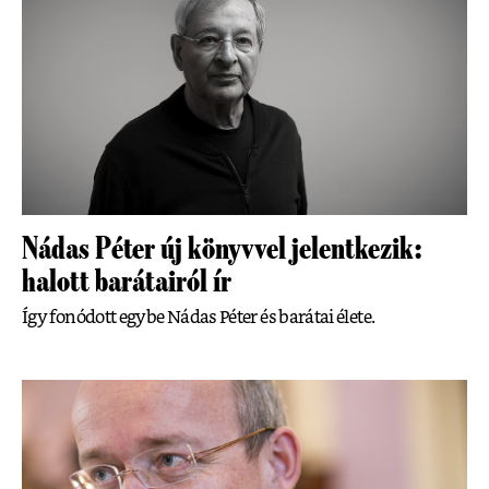
Nádas Péter új könyvvel jelentkezik:
halott barátairól ír
Így fonódott egybe Nádas Péter és barátai élete.