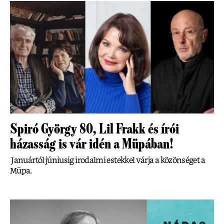
Spiró György 80, Lil Frakk és írói
házasság is vár idén a Müpában!
Januártól júniusig irodalmi estekkel várja a közönséget a
Müpa.