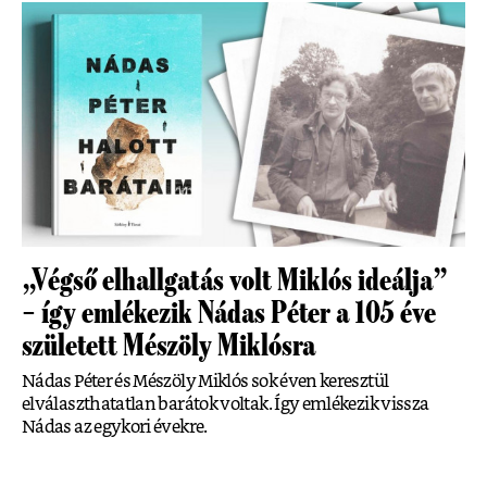
„Végső elhallgatás volt Miklós ideálja”
– így emlékezik Nádas Péter a 105 éve
született Mészöly Miklósra
Nádas Péter és Mészöly Miklós sok éven keresztül
elválaszthatatlan barátok voltak. Így emlékezik vissza
Nádas az egykori évekre.