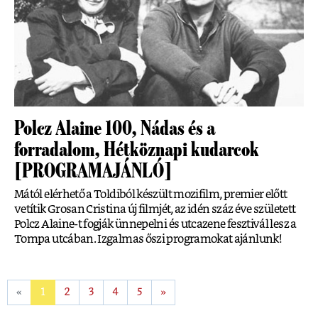
Polcz Alaine 100, Nádas és a
forradalom, Hétköznapi kudarcok
[PROGRAMAJÁNLÓ]
Mától elérhető a Toldiból készült mozifilm, premier előtt
vetítik Grosan Cristina új filmjét, az idén száz éve született
Polcz Alaine-t fogják ünnepelni és utcazene fesztivál lesz a
Tompa utcában. Izgalmas őszi programokat ajánlunk!
«
1
2
3
4
5
»