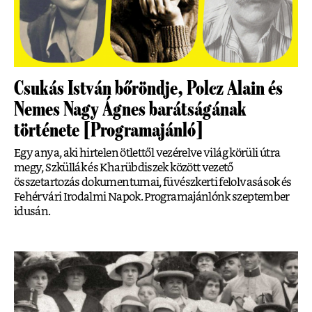
Csukás István bőröndje, Polcz Alain és
Nemes Nagy Ágnes barátságának
története [Programajánló]
Egy anya, aki hirtelen ötlettől vezérelve világ körüli útra
megy, Szküllák és Kharübdiszek között vezető
összetartozás dokumentumai, füvészkerti felolvasások és
Fehérvári Irodalmi Napok. Programajánlónk szeptember
idusán.