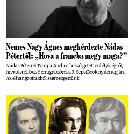
Nemes Nagy Ágnes megkérdezte Nádas
Pétertől: „Hova a francba megy maga?”
Nádas Péterrel Tompa Andrea beszélgetett erdélyiségről,
hivatásról, belső emigrációról a 3. SepsiBook nyitónapján.
Az elhangzottakból szemezgettünk.