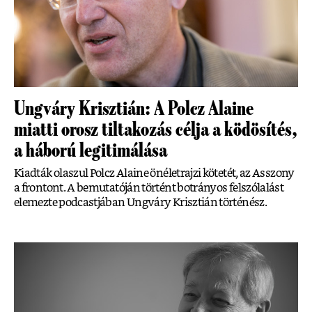
Ungváry Krisztián: A Polcz Alaine
miatti orosz tiltakozás célja a ködösítés,
a háború legitimálása
Kiadták olaszul Polcz Alaine önéletrajzi kötetét, az Asszony
a frontont. A bemutatóján történt botrányos felszólalást
elemezte podcastjában Ungváry Krisztián történész.