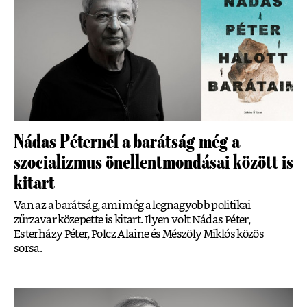
Nádas Péternél a barátság még a
szocializmus önellentmondásai között is
kitart
Van az a barátság, ami még a legnagyobb politikai
zűrzavar közepette is kitart. Ilyen volt Nádas Péter,
Esterházy Péter, Polcz Alaine és Mészöly Miklós közös
sorsa.