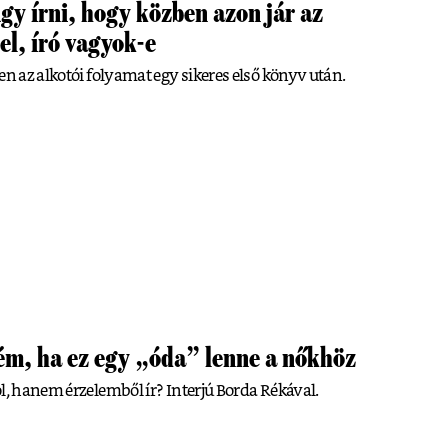
gy írni, hogy közben azon jár az
el, író vagyok-e
en az alkotói folyamat egy sikeres első könyv után.
ém, ha ez egy „óda” lenne a nőkhöz
ól, hanem érzelemből ír? Interjú Borda Rékával.