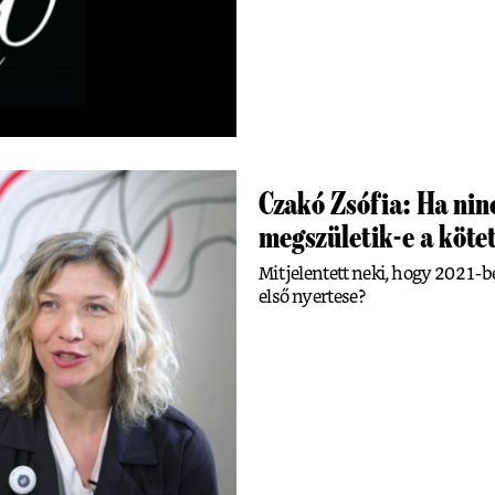
Czakó Zsófia: Ha nin
megszületik-e a köte
Mit jelentett neki, hogy 2021-b
első nyertese?