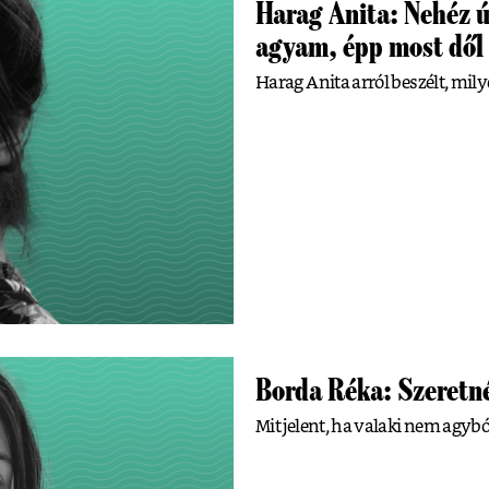
Harag Anita: Nehéz ú
agyam, épp most dől 
Harag Anita arról beszélt, mily
Borda Réka: Szeretn
Mit jelent, ha valaki nem agyb