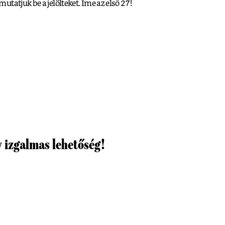
tatjuk be a jelölteket. Íme az első 27!
y izgalmas lehetőség!