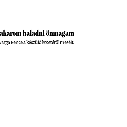
g akarom haladni önmagam
arga Bence a készülő kötetéről mesélt.