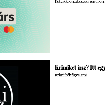
Két cikkben, ábécésorrendben mu
Krimiket írsz? Itt eg
Krimiírók figyelem!