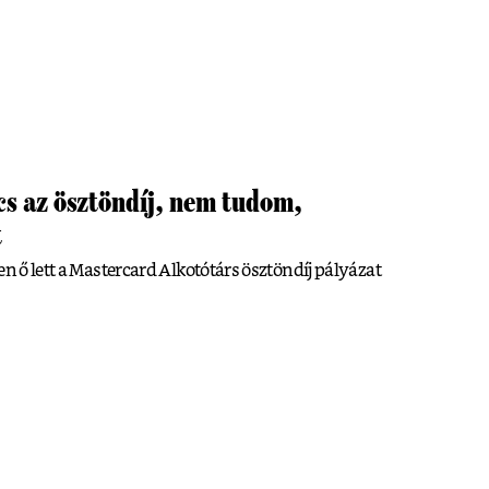
cs az ösztöndíj, nem tudom,
t
en ő lett a Mastercard Alkotótárs ösztöndíj pályázat