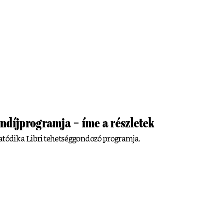
öndíjprogramja – íme a részletek
atódik a Libri tehetséggondozó programja.