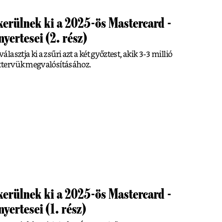
kerülnek ki a 2025-ös Mastercard -
nyertesei (2. rész)
sztja ki a zsűri azt a két győztest, akik 3-3 millió
ettervük megvalósításához.
kerülnek ki a 2025-ös Mastercard -
yertesei (1. rész)