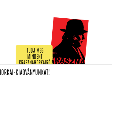
TUDJ MEG
MINDENT
KRASZNAHORKAIRÓL!
(CURRENT)
HORKAI-KIADVÁNYUNKAT!