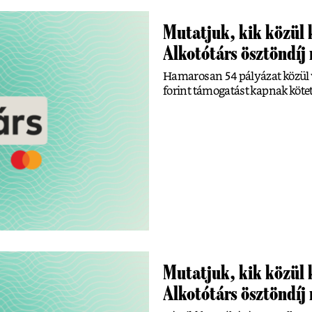
Mutatjuk, kik közül 
Alkotótárs ösztöndíj 
Hamarosan 54 pályázat közül vála
forint támogatást kapnak köt
Mutatjuk, kik közül 
Alkotótárs ösztöndíj n