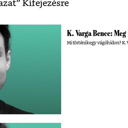
azat
” Kifejezésre
K. Varga Bence: Me
Mi történik egy vágóhídon? K. V