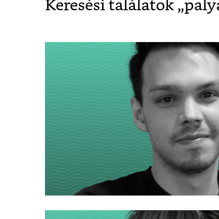
Keresési találatok „
paly