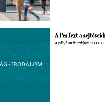
A PesText a sejtéseid
A pályázat összdíjazása 600.00